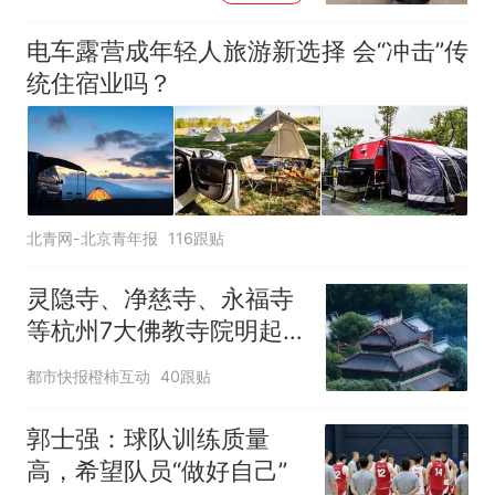
电车露营成年轻人旅游新选择 会“冲击”传
统住宿业吗？
北青网-北京青年报
116跟贴
灵隐寺、净慈寺、永福寺
等杭州7大佛教寺院明起
临时关闭，别跑空了
都市快报橙柿互动
40跟贴
郭士强：球队训练质量
高，希望队员“做好自己”