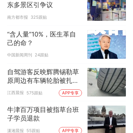
架飞机都会发放西梅汁
东多景区引争议
南方都市报
325跟贴
“含人量”10%，医生革自
己的命？
中国新闻周刊
24跟贴
自驾游客反映辉腾锡勒草
原周边有车辆轮胎被扎，
修理店铺换胎价格高达千
江西晨报
575跟贴
APP专享
元，官方发布情况通报
牛津百万项目被指草台班
子学员退款
潇湘晨报
55跟贴
APP专享