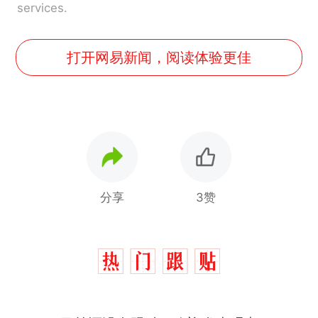
services.
打开网易新闻，阅读体验更佳
分享
3赞
那个在床头放菜刀的女孩，
热
因老师一句“跟我回家”改写了
人生
搬家报价570元，搬到楼下
新
交5060元才肯搬上楼！女子傻
眼了……
佛山一中学招聘物理教师，笔