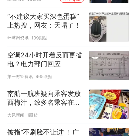
“不建议大家买深色蛋糕”
上热搜，网友：天塌了！
环球网资讯
109跟贴
空调24小时开着反而更省
电？电力部门回应
第一财经资讯
965跟贴
南航一航班疑向乘客发放
西梅汁，致多名乘客在飞
行途中排队上厕所！乘
大风新闻
1跟贴
客：机上100多人只有2个
厕所；客服回应：并非每
被指“不刷脸不让进”！广