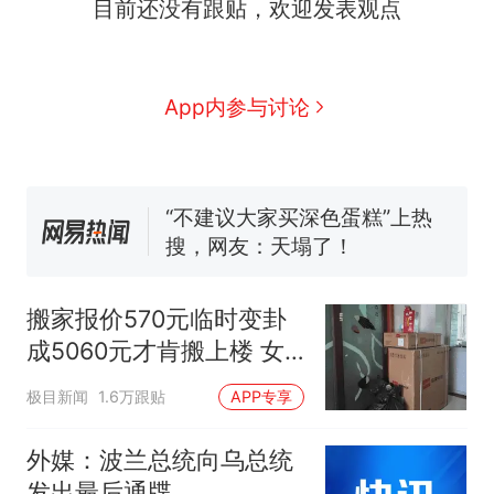
目前还没有跟贴，欢迎发表观点
试前13名均遭淘汰？教育局：
已叫停招聘，成立调查组全面
笔试第一被第二名传话劝弃考
核查
官方通报
空调24小时开着反而更省电？
App内参与讨论
电力部门回应
“不建议大家买深色蛋糕”上热
搜，网友：天塌了！
那个在床头放菜刀的女孩，
热
因老师一句“跟我回家”改写了
人生
搬家报价570元临时变卦
成5060元才肯搬上楼 女
子傻眼
极目新闻
1.6万跟贴
APP专享
外媒：波兰总统向乌总统
发出最后通牒