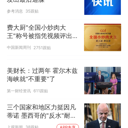
参考消息
35跟贴
费大厨"全国小炒肉大
王"称号被指凭视频评出
官方回应
中国新闻周刊
2751跟贴
美财长：过两年 霍尔木兹
海峡就“不重要”了
第一财经资讯
611跟贴
三个国家和地区力挺因凡
蒂诺 墨西哥的"反水"耐人
寻味
上观新闻
38跟贴
APP专享