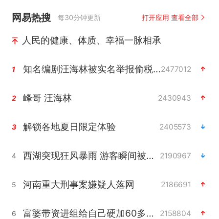
网易热搜
每30分钟更新
打开应用 查看全部
人民的健康、体质、幸福一脉相承
知名编剧汪海林被实名举报偷税漏税
2477012
1
峰哥 汪海林
2430943
2
解锁各地夏日限定体验
2405573
3
西湖突现狂风暴雨 游客瞬间被浇透
2190967
4
河南重大刑事案嫌疑人落网
2186691
5
富婆带资进组给自己硬加60多场吻戏
2158804
6