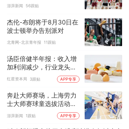
澎湃新闻
56跟贴
杰伦-布朗将于8月30日在
波士顿举办告别派对
北青网-北京青年报
11跟贴
汤臣倍健半年报：收入增
加利润减少，行业龙头的
AB面
红星资本局
3跟贴
APP专享
奔赴大师赛场，上海劳力
士大师赛球童选拔活动启
动
澎湃新闻
1跟贴
APP专享