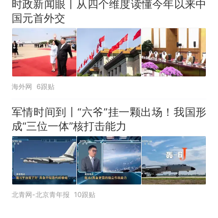
时政新闻眼丨从四个维度读懂今年以来中
国元首外交
海外网
6跟贴
军情时间到丨“六爷”挂一颗出场！我国形
成“三位一体”核打击能力
北青网-北京青年报
10跟贴