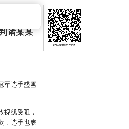
判诸某某
扫码去网易新闻APP浏览
马冠军选手盛雪
致视线受阻，
歉，选手也表