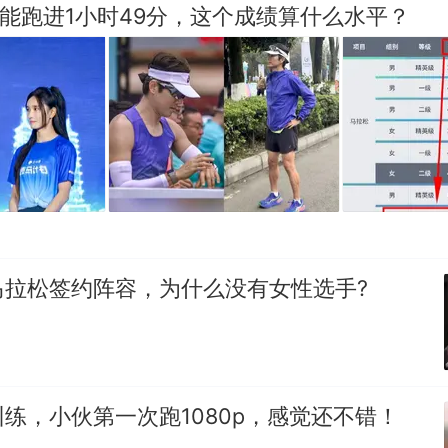
招聘，成立调查组全面核查
马能跑进1小时49分，这个成绩算什么水平？
笔试第一被第二名传话劝弃考 官方通报
那个在床头放菜刀的女孩，因老师一句“跟我回家”
热
马拉松签约阵容，为什么没有女性选手?
练，小伙第一次跑1080p，感觉还不错！