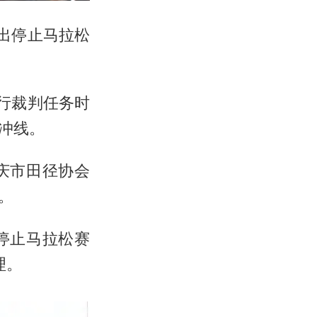
出停止马拉松
执行裁判任务时
冲线。
庆市田径协会
。
停止马拉松赛
理。