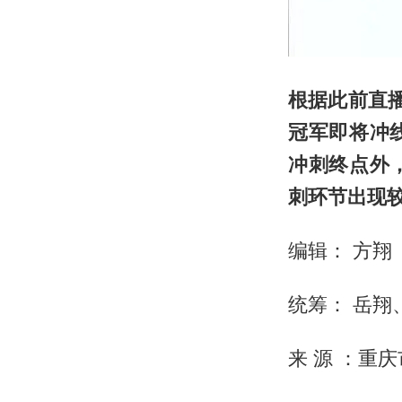
根据此前直
冠军即将冲
冲刺终点外
刺环节出现
编辑： 方翔
统筹： 岳翔
来 源 ：重