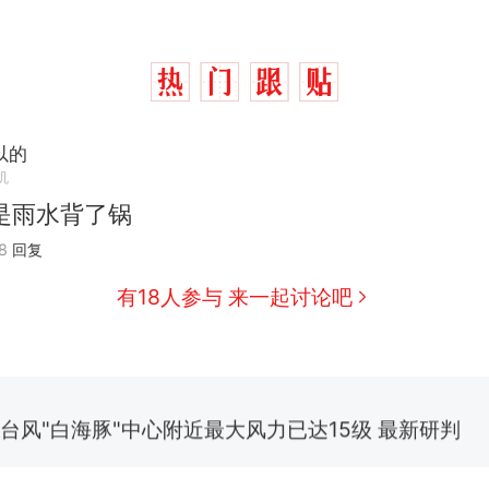
以的
机
是雨水背了锅
那个在床头放菜刀的女孩，因老师一句“跟我回家”
热
8
回复
搬家报价570元，搬到楼下交5060元才肯搬上楼
新
有18人参与 来一起讨论吧
了……
费大厨“全国小炒肉大王”称号，仅凭视频评出？中国
台风"白海豚"中心附近最大风力已达15级 最新研判
佛山一中学招聘物理教师，笔试前13名均遭淘汰？教