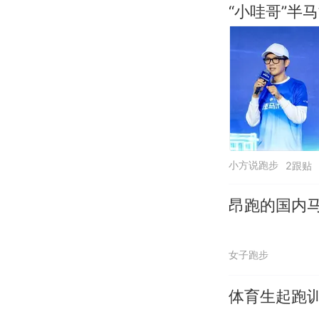
“小哇哥”半
小方说跑步
2跟贴
昂跑的国内
女子跑步
体育生起跑训