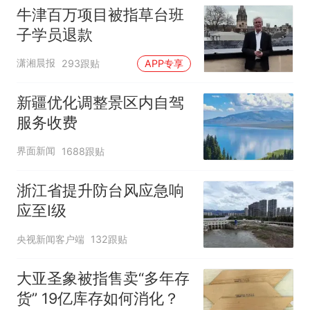
牛津百万项目被指草台班
子学员退款
潇湘晨报
293跟贴
APP专享
新疆优化调整景区内自驾
服务收费
界面新闻
1688跟贴
浙江省提升防台风应急响
应至Ⅰ级
央视新闻客户端
132跟贴
大亚圣象被指售卖“多年存
货” 19亿库存如何消化？