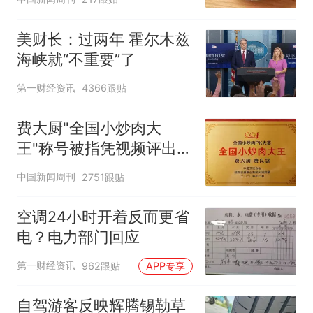
美财长：过两年 霍尔木兹
海峡就“不重要”了
第一财经资讯
4366跟贴
费大厨"全国小炒肉大
王"称号被指凭视频评出
官方回应
中国新闻周刊
2751跟贴
空调24小时开着反而更省
电？电力部门回应
第一财经资讯
962跟贴
APP专享
自驾游客反映辉腾锡勒草