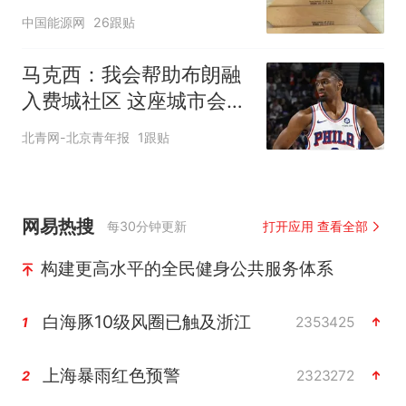
中国能源网
26跟贴
马克西：我会帮助布朗融
入费城社区 这座城市会非
常欢迎他
北青网-北京青年报
1跟贴
网易热搜
每30分钟更新
打开应用 查看全部
构建更高水平的全民健身公共服务体系
白海豚10级风圈已触及浙江
2353425
1
上海暴雨红色预警
2323272
2