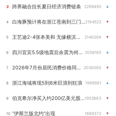
跨界融合拉长夏日经济消费链条
2299495
3
白海豚预计将在浙江苍南到三门一带登陆
2164522
4
王艺迪2-4张本美和 无缘横滨赛决赛
2146394
5
四川宜宾5.5级地震后余震为何不断
2058165
6
2026年7月份居民消费价格同比上涨0.5%
2036360
7
浙江海域将现5到8米巨浪到狂浪
1998561
8
伯克希尔净买入约200亿美元股票
1952863
9
“伊斯兰版北约”出现
1886372
10