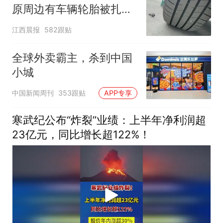
原周边有车辆轮胎被扎，
修理店铺换胎价格高达千
江西晨报
582跟贴
元，官方发布情况通报
全球外卖霸主，杀到中国
小城
中国新闻周刊
353跟贴
APP专享
寒武纪公布“炸裂”业绩：上半年净利润超
23亿元，同比增长超122%！