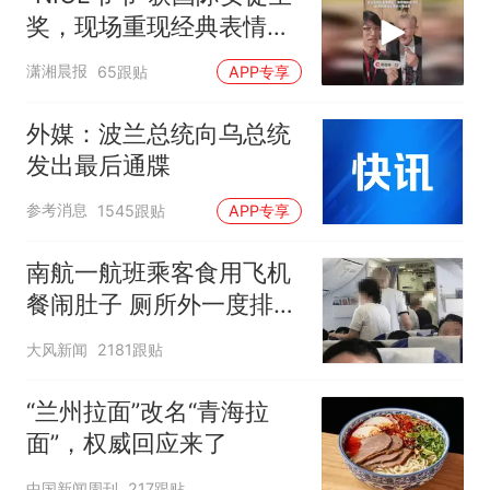
奖，现场重现经典表情
包，向中国粉丝问好
潇湘晨报
65跟贴
APP专享
外媒：波兰总统向乌总统
发出最后通牒
参考消息
1545跟贴
APP专享
南航一航班乘客食用飞机
餐闹肚子 厕所外一度排长
队
大风新闻
2181跟贴
“兰州拉面”改名“青海拉
面”，权威回应来了
中国新闻周刊
217跟贴