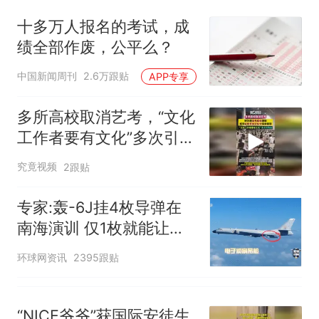
十多万人报名的考试，成
绩全部作废，公平么？
中国新闻周刊
2.6万跟贴
APP专享
多所高校取消艺考，“文化
工作者要有文化”多次引热
议
究竟视频
2跟贴
专家:轰-6J挂4枚导弹在
南海演训 仅1枚就能让航
母瘫痪
环球网资讯
2395跟贴
“NICE爷爷”获国际安徒生