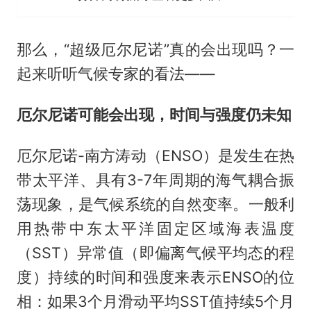
那么，“超级厄尔尼诺”真的会出现吗？一
起来听听气候专家的看法——
厄尔尼诺可能会出现，时间与强度仍未知
厄尔尼诺-南方涛动（ENSO）是发生在热
带太平洋、具有3-7年周期的海气耦合振
荡现象，是气候系统的自然变率。一般利
用热带中东太平洋固定区域海表温度
（SST）异常值（即偏离气候平均态的程
度）持续的时间和强度来表示ENSO的位
相：如果3个月滑动平均SST值持续5个月