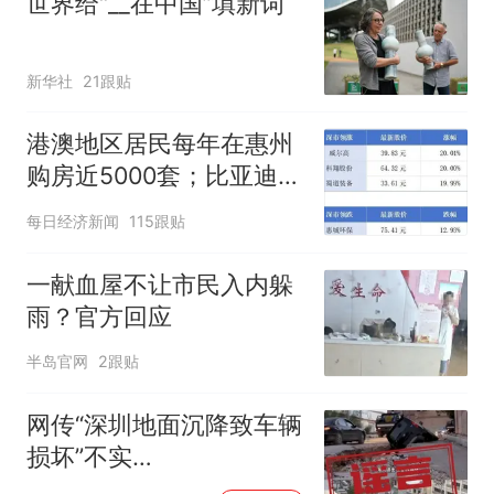
世界给“__在中国”填新词
新华社
21跟贴
港澳地区居民每年在惠州
购房近5000套；比亚迪销
量跻身全球车企第六丨大
每日经济新闻
115跟贴
湾区财经早参
一献血屋不让市民入内躲
雨？官方回应
半岛官网
2跟贴
网传“深圳地面沉降致车辆
损坏”不实
（2026·08·06）