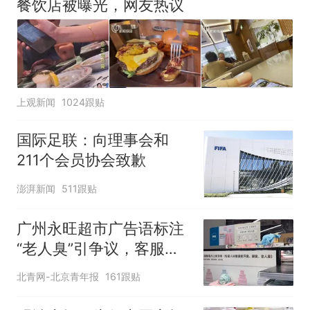
餐饮店被曝光，网友热议
上观新闻
1024跟贴
国际足联：向理事会和
211个会员协会致歉
澎湃新闻
511跟贴
广州永旺超市广告语标注
“老人臭”引争议，客服回
应
北青网-北京青年报
161跟贴