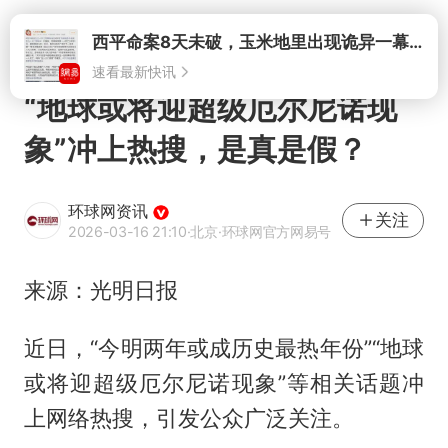
打开
西平命案8天未破，玉米地里出现诡异一幕，我突然想起了欧金中
速看最新快讯
“地球或将迎超级厄尔尼诺现
象”冲上热搜，是真是假？
环球网资讯
关注
2026-03-16 21:10
·北京
·环球网官方网易号
来源：光明日报
近日，“今明两年或成历史最热年份”“地球
或将迎超级厄尔尼诺现象”等相关话题冲
上网络热搜，引发公众广泛关注。