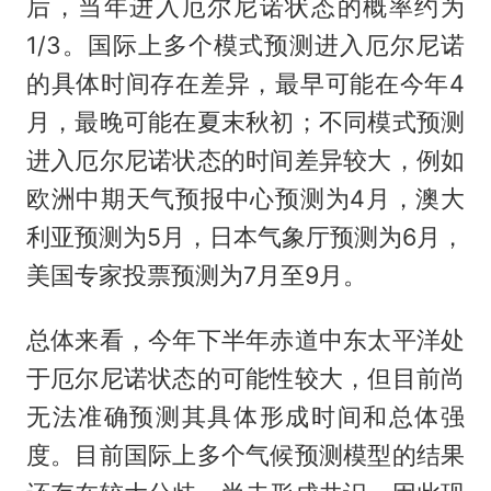
后，当年进入厄尔尼诺状态的概率约为
1/3。国际上多个模式预测进入厄尔尼诺
的具体时间存在差异，最早可能在今年4
月，最晚可能在夏末秋初；不同模式预测
进入厄尔尼诺状态的时间差异较大，例如
欧洲中期天气预报中心预测为4月，澳大
利亚预测为5月，日本气象厅预测为6月，
美国专家投票预测为7月至9月。
总体来看，今年下半年赤道中东太平洋处
于厄尔尼诺状态的可能性较大，但目前尚
无法准确预测其具体形成时间和总体强
度。目前国际上多个气候预测模型的结果