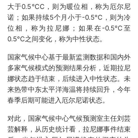
大于0.5℃C，则为暖位相，称为厄尔尼
诺；如果持续5个月小于-0.5°C，则为冷
位相，称为拉尼娜；如果在-0.5°C至
0.5°C之间变化，称为中性状态。
国家气候中心基于最新监测数据和国内外
多家气候模式的预测结果分析，近期拉尼
娜状态趋于结束，后续进入中性状态。未
来热带中东太平洋海温将持续回升，今年
春季后期可能进入厄尔尼诺状态。
对此，国家气候中心气候预测室主任刘芸
芸解释，从历史统计看，拉尼娜事件结束