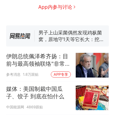
费大厨“全国小炒肉大王”称
App内参与讨论
号，仅凭视频评出？中国烹饪
协会回应
男子上山采菌偶然发现鸡枞菌
窝，原地守1天等它长大：挖了
140多朵
美国渔民钓获鲨鱼徒手将其拽
回大海 目击者直呼震惊 （视频
来源：参考消息）
笔试第一被第二名传话劝弃考
官方通报
伊朗总统佩泽希齐扬：目
那个在床头放菜刀的女孩，
热
前与最高领袖联络"非常困
因老师一句“跟我回家”改写了
难"
人生
参考消息
1.8万跟贴
APP专享
媒体：美国制裁中国瓜
子、饺子 到底在怕什么
中国能源网
4869跟贴