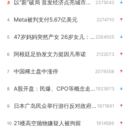
以“新”破局 首发经济点亮城市消费活力
2375042
3
Meta被判支付5.67亿美元
2274710
4
47岁妈妈突然产女 26岁女儿：很震惊
2264505
5
阿根廷足协发文力挺因凡蒂诺
2122073
6
中国稀土盘中涨停
2079358
7
A股开盘：民爆、CPO等概念走强
1923973
8
日本广岛民众举行游行反对政府行径
1871861
9
21楼高空抛物嫌疑人被拘留
1814586
10