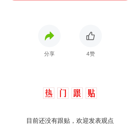
分享
4赞
那个在床头放菜刀的女孩，
热
目前还没有跟贴，欢迎发表观点
因老师一句“跟我回家”改写了
人生
制裁瓜子饺子，美国怕什
新
么？