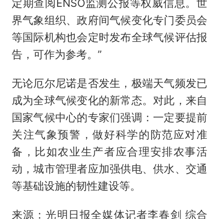
定期查阅ENSO监测公报等权威信息。世
界气象组织、政府间气候变化专门委员会
等国际机构也会定时发布全球气候评估报
告，可作为参考。”
无论厄尔尼诺是否发生，极端天气频发已
成为全球气候变化的新常态。对此，来自
国家气候中心的专家们强调：一定要提前
关注气象预警，做好科学的防范应对准
备，比如农业生产者应合理安排农事活
动，城市管理者应加强供电、供水、交通
等基础设施的韧性建设等。
来源：光明日报全媒体记者李春剑 综合