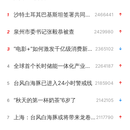
沙特土耳其巴基斯坦签署共同防务协议
2466441
1
泉州市委书记张毅恭被查
2429980
2
“电影+”如何激发千亿级消费新活力？
2365102
3
全球首个长时储能一体化产业园量产
2264187
4
台风白海豚已进入24小时警戒线
2185904
5
“秋天的第一杯奶茶”6岁了
2142105
6
上海：台风白海豚或将带来龙卷风
2117790
7