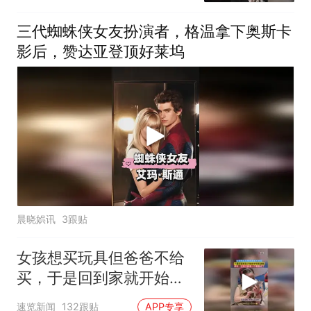
三代蜘蛛侠女友扮演者，格温拿下奥斯卡
影后，赞达亚登顶好莱坞
晨晓娯讯
3跟贴
女孩想买玩具但爸爸不给
买，于是回到家就开始给
爷爷发消息，网友：这孩
速览新闻
132跟贴
APP专享