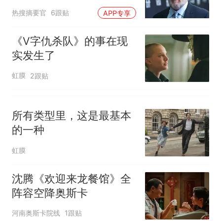
已叫停招聘，成立调查组全面
台风"白海豚"中心附近最大风
媒体前十
热搜摘要官
核查
6跟贴
APP专享
力已达15级 最新研判
那个在床头放菜刀的女孩，
热
《V字仇杀队》的事在现
因老师一句“跟我回家”改写了
实发生了
人生
虹膜
2跟贴
所有类型里，这是最基本
的一种
虹膜
沈腾《欢迎来龙餐馆》全
阵容空降奥斯卡
河南奥斯卡院线
1跟贴