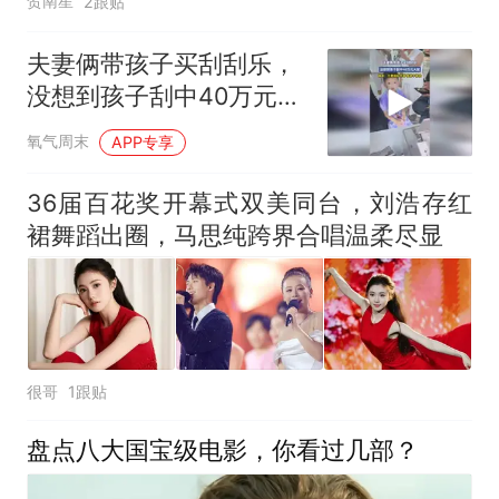
贺南星
2跟贴
夫妻俩带孩子买刮刮乐，
没想到孩子刮中40万元大
奖，网友：只要我刮不
氧气周末
APP专享
到，我就不相信
36届百花奖开幕式双美同台，刘浩存红
裙舞蹈出圈，马思纯跨界合唱温柔尽显
很哥
1跟贴
盘点八大国宝级电影，你看过几部？