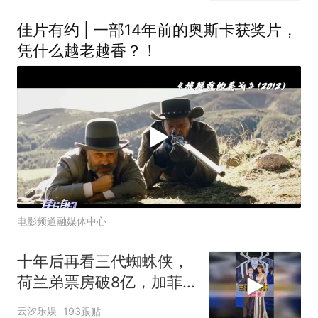
佳片有约 | 一部14年前的奥斯卡获奖片，
凭什么越老越香？！
电影频道融媒体中心
十年后再看三代蜘蛛侠，
荷兰弟票房破8亿，加菲
两度提名奥斯卡
云汐乐娱
193跟贴