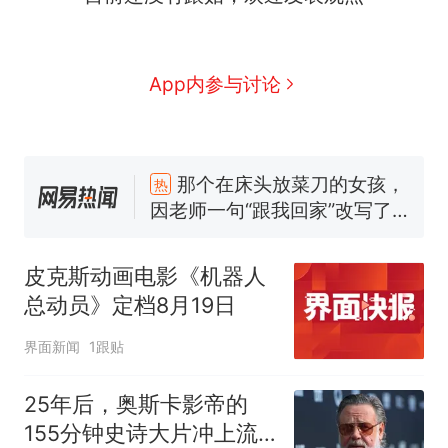
App内参与讨论
那个在床头放菜刀的女孩，
热
因老师一句“跟我回家”改写了
人生
费大厨“全国小炒肉大王”称
新
号，仅凭视频评出？中国烹饪
皮克斯动画电影《机器人
协会回应
美国渔民钓获鲨鱼徒手将其拽
总动员》定档8月19日
回大海 目击者直呼震惊 （视频
来源：参考消息）
笔试第一被第二名传话劝弃考
界面新闻
1跟贴
官方通报
佛山一中学招聘物理教师，笔
25年后，奥斯卡影帝的
试前13名均遭淘汰？教育局：
155分钟史诗大片冲上流