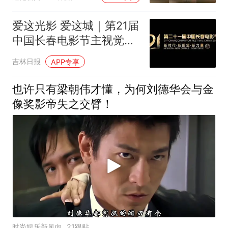
子就差一个奥斯卡了
爱这光影 爱这城｜第21届
中国长春电影节主视觉主
海报正式发布
吉林日报
APP专享
也许只有梁朝伟才懂，为何刘德华会与金
像奖影帝失之交臂！
时尚娱乐新风向
21跟贴