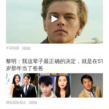
不讲电影
3跟贴
黎明：我这辈子最正确的决定，就是在51
岁那年当了爸爸
调侃国际观点
3跟贴