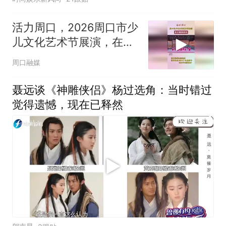
活力周口，2026周口市少
儿文化艺术节展演，在广
电奥斯卡第五场圆满举办
周口融媒
聂远谈《神雕侠侣》杨过选角：当时错过
觉得遗憾，现在已释然