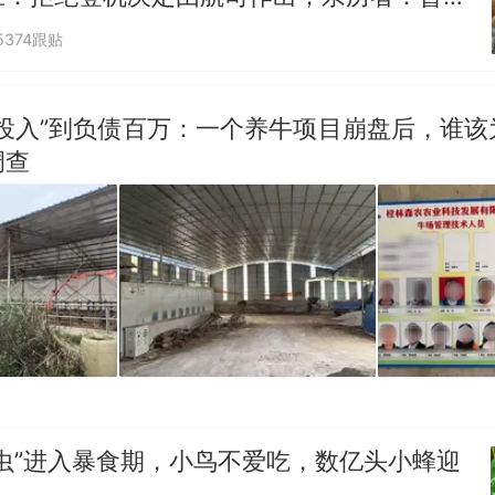
但没兑现
5374跟贴
零投入”到负债百万：一个养牛项目崩盘后，谁该
调查
虫”进入暴食期，小鸟不爱吃，数亿头小蜂迎