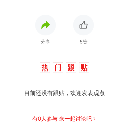
分享
5赞
制裁瓜子饺子，美国怕什么？
热
那个在床头放菜刀的女孩，因老师一句“跟我回家”
新
目前还没有跟贴，欢迎发表观点
费大厨“全国小炒肉大王”称号，仅凭视频评出？中国
男子上山采菌偶然发现鸡枞菌窝，原地守1天等它长大：
有0人参与 来一起讨论吧
朵