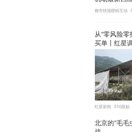
诺免费改签
都市快报橙柿互动
从“零风险
买单丨红星
红星新闻
510跟贴
北京的“毛毛
战