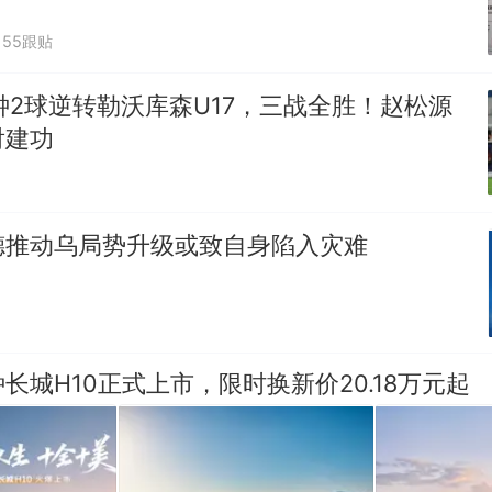
55跟贴
分钟2球逆转勒沃库森U17，三战全胜！赵松源
射建功
德推动乌局势升级或致自身陷入灾难
长城H10正式上市，限时换新价20.18万元起