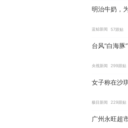
明治牛奶，
蓝鲸新闻
57跟贴
台风“白海豚
央视新闻
299跟贴
女子称在沙琪
极目新闻
229跟贴
广州永旺超市