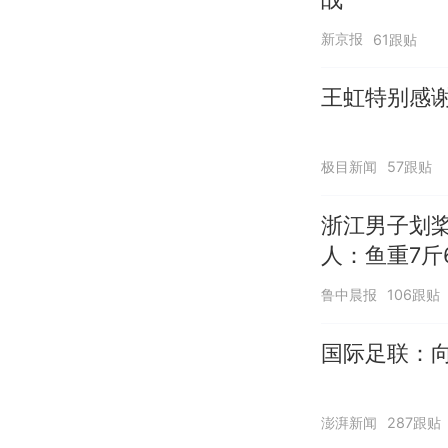
新京报
61跟贴
王虹特别感
极目新闻
57跟贴
浙江男子划
人：鱼重7斤
鲁中晨报
106跟贴
国际足联：向
澎湃新闻
287跟贴