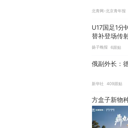
北青网-北京青年报
U17国足1
替补登场传
扬子晚报
6跟贴
俄副外长：
新华社
409跟贴
方盒子新物种