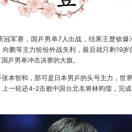
重庆冠军赛，国乒男单7人出战，结果王楚钦爆
、向鹏等主力纷纷外战失利，最后就只剩19岁
了国乒男单冲击决赛的大旗。
手张本智和，那可是日本男乒的头号主力，世界
上一轮还4-2击败中国台北名将林昀儒，完成