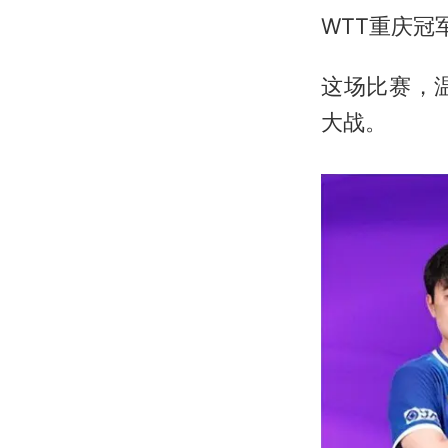
WTT重庆冠
这场比赛，
大战。