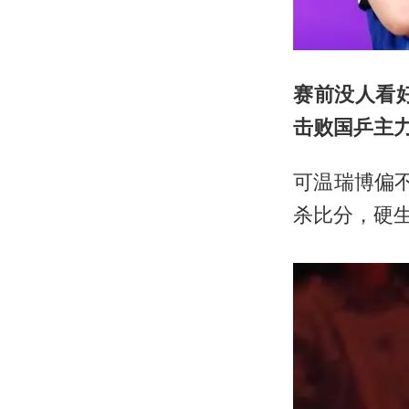
赛前没人看
击败国乒主
可温瑞博偏不
杀比分，硬