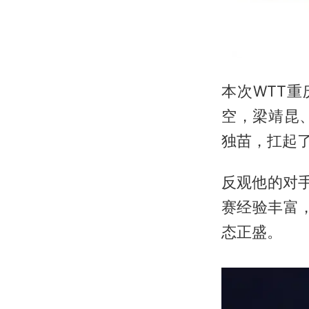
本次WTT
空，梁靖昆
独苗，扛起
反观他的对
赛经验丰富，
态正盛。