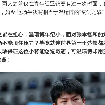
，两人之前仅在青年组亚锦赛有过一次碰面，
胜，如今 这场半决赛相当于温瑞博的“复仇之战
迷都在担心，温瑞博年纪小，面对张本智和的
能不能顶住压力？毕竟就连世界第一王楚钦都
人敢保证这位小将能创造奇迹，可温瑞博却用
质疑！