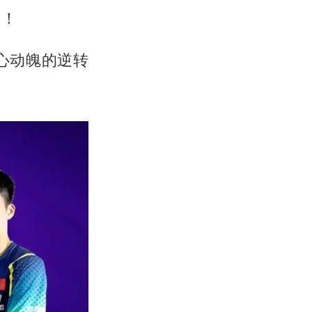
门！
心动魄的逆转