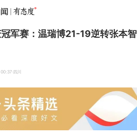
庆冠军赛：温瑞博21-19逆转张本
 00:37
·四川