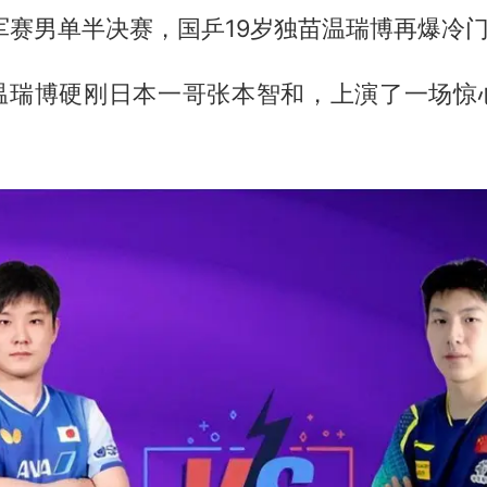
军赛男单半决赛，国乒19岁独苗温瑞博再爆冷
温瑞博硬刚日本一哥张本智和，上演了一场惊