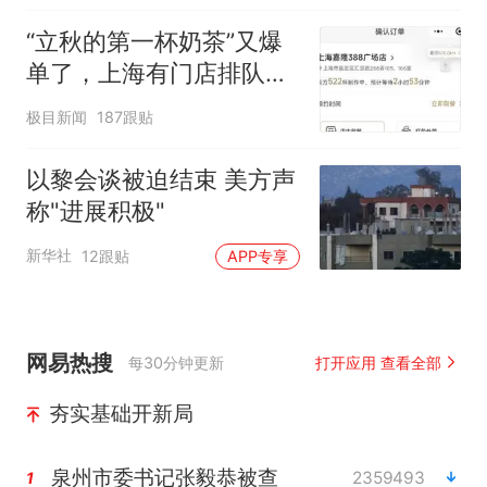
“立秋的第一杯奶茶”又爆
单了，上海有门店排队超
500杯，店员：今天奶茶
极目新闻
187跟贴
店都很忙，要等2个多小
时
以黎会谈被迫结束 美方声
称"进展积极"
新华社
12跟贴
APP专享
网易热搜
每30分钟更新
打开应用 查看全部
夯实基础开新局
泉州市委书记张毅恭被查
2359493
1