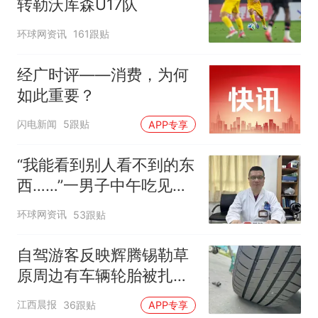
转勒沃库森U17队
环球网资讯
161跟贴
经广时评——消费，为何
如此重要？
闪电新闻
5跟贴
APP专享
“我能看到别人看不到的东
西……”一男子中午吃见手
青没事，晚上再吃却出现
环球网资讯
53跟贴
幻觉被紧急送医！
自驾游客反映辉腾锡勒草
原周边有车辆轮胎被扎，
修理店铺换胎价格高达千
江西晨报
36跟贴
APP专享
元，官方发布情况通报