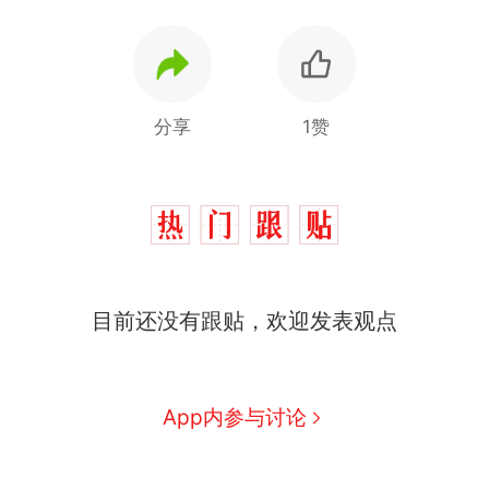
分享
1赞
那个在床头放菜刀的女孩，
热
因老师一句“跟我回家”改写了
人生
制裁瓜子饺子，美国怕什
新
么？
费大厨“全国小炒肉大王”称
目前还没有跟贴，欢迎发表观点
号，仅凭视频评出？中国烹饪
协会回应
男子上山采菌偶然发现鸡枞菌
窝，原地守1天等它长大：挖了
140多朵
美国渔民钓获鲨鱼徒手将其拽
App内参与讨论
回大海 目击者直呼震惊 （视频
来源：参考消息）
笔试第一被第二名传话劝弃考