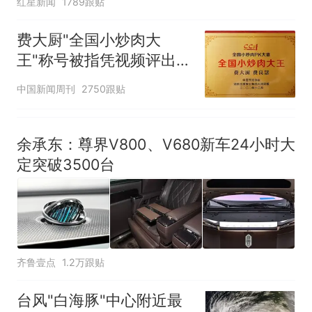
红星新闻
1789跟贴
费大厨"全国小炒肉大
王"称号被指凭视频评出
官方回应
中国新闻周刊
2750跟贴
余承东：尊界V800、V680新车24小时大
定突破3500台
齐鲁壹点
1.2万跟贴
台风"白海豚"中心附近最