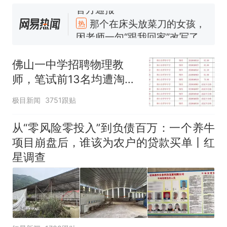
官方通报
那个在床头放菜刀的女孩，
热
因老师一句“跟我回家”改写了
人生
佛山一中学招聘物理教
师，笔试前13名均遭淘
汰？教育局：已叫停招
极目新闻
3751跟贴
聘，成立调查组全面核查
从“零风险零投入”到负债百万：一个养牛
项目崩盘后，谁该为农户的贷款买单丨红
星调查