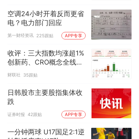
都在淘宝
空调24小时开着反而更省
电？电力部门回应
第一财经资讯
225跟贴
APP专享
收评：三大指数均涨超1%
创新药、CRO概念全线走
强
财联社
35跟贴
日韩股市主要股指集体收
跌
证券时报
42跟贴
APP专享
一分钟两球 U17国足2:1逆