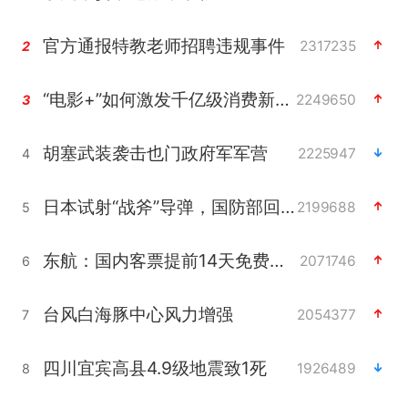
官方通报特教老师招聘违规事件
2317235
2
“电影+”如何激发千亿级消费新活力？
2249650
3
胡塞武装袭击也门政府军军营
2225947
4
日本试射“战斧”导弹，国防部回应
2199688
5
东航：国内客票提前14天免费退改
2071746
6
台风白海豚中心风力增强
2054377
7
四川宜宾高县4.9级地震致1死
1926489
8