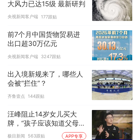
大风力已达15级 最新研判
央视新闻客户端
177跟贴
前7个月中国货物贸易进
出口超30万亿元
央视新闻客户端
3247跟贴
出入境新规来了，哪些人
会被“拦住”？
齐鲁壹点
144跟贴
汪峰阻止14岁女儿买大
牌，“孩子应该知道父母的
不易”，称自己买衣服80%
极目新闻
563跟贴
APP专享