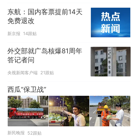
东航：国内客票提前14天
免费退改
新京报
14跟贴
外交部就广岛核爆81周年
答记者问
央视新闻客户端
21跟贴
西瓜“保卫战”
新民晚报
52跟贴