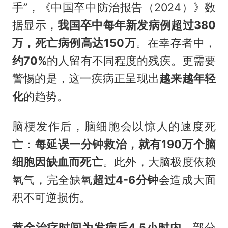
手”，《中国卒中防治报告（2024）》数
据显示，
我国卒中每年新发病例超过380
万，死亡病例高达150万
。在幸存者中，
约70%
的人留有不同程度的残疾。更需要
警惕的是，这一疾病正呈现出
越来越年轻
化
的趋势。
脑梗发作后，脑细胞会以惊人的速度死
亡：
每延误一分钟救治，就有190万个脑
细胞因缺血而死亡
。此外，大脑极度依赖
氧气，完全缺氧
超过4-6分钟
会造成大面
积不可逆损伤。
黄金治疗时间为发病后4.5小时内
，部分