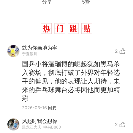
分享
5赞
就为你画地为牢
2
宁夏银川
国乒小将温瑞博的崛起犹如黑马杀
入赛场，彻底打破了外界对年轻选
手的偏见，他的表现让人期待，未
来的乒乓球舞台必将因他而更加精
彩
2026-03-16
回复
风起时我会想你
2
黑龙江大庆
中兴B880