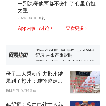
一到决赛他两都不会打了心里负担
太重
十多万人报名的考试，成绩
热
2026-03-16
回复
全部作废，公平么？
5万的小车卖不动，40万以
新
App内参与讨论
查看更多
上的抢着买
浙江人戒备 "白海豚"已创我国
纪录 带来严重影响
视频丨只要一枚命中就能让航
母瘫痪 轰-6J实力有多强？
泰州父亲的手写家书遗失30
年，网友淘到后寄给女儿：花
母子三人乘动车去郴州结
鸟市场搬了，但爱还在
网友称甘肃麦积山景区看完所
果到了彬州：难怪越走越
有石窟需2000元，景区：部分
冷
石窟受特别保护，游客可按需
十多万人报名的考试，成绩
热
极目新闻
5734跟贴
买
全部作废，公平么？
武契奇：欧洲已处于大战