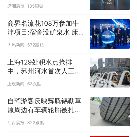
潇湘晨报
105跟贴
商界名流花108万参加牛
津项目:宿舍没矿泉水 床
咯吱响
大风新闻
572跟贴
上海129处积水点抢排
中，苏州河水首次人工翻
泄至黄浦江
上观新闻
63跟贴
自驾游客反映辉腾锡勒草
原周边有车辆轮胎被扎，
修理店铺换胎价格高达千
江西晨报
822跟贴
元，官方发布情况通报