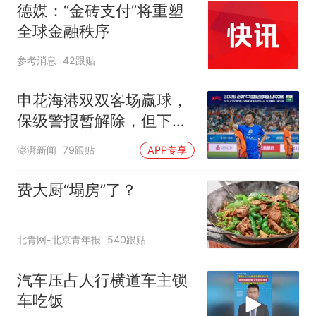
德媒：“金砖支付”将重塑
全球金融秩序
参考消息
42跟贴
申花海港双双客场赢球，
保级警报暂解除，但下一
轮才是生死战
澎湃新闻
79跟贴
APP专享
费大厨“塌房”了？
北青网-北京青年报
540跟贴
汽车压占人行横道车主锁
车吃饭