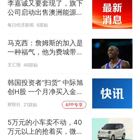
李嘉诚又要套现了，旗下
公司启动出售澳洲能源企
业，估值最高约为166亿
每日经济新闻
6跟贴
港元
马克西：詹姆斯的加入是
一种福气，他为费城带来
谦逊
文汇报
48跟贴
韩国投资者“扫货” 中际旭
创H股 一个月净买入金额
达4339.42万美元
财联社
21跟贴
APP专享
5万元的小车卖不动，40
万元以上的抢着买，微型