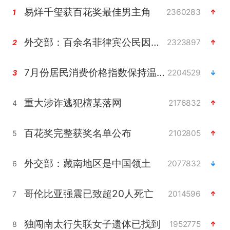
易烊千玺获百花奖最佳男主角
2360283
1
外交部：百余名菲律宾公民因非法就业、非法居留被依法处理
2323897
2
7月份居民消费价格指数保持温和上涨
2204529
3
重大涉诈逃犯檀某落网
2176832
4
百花奖完整获奖名单公布
2102805
5
外交部：藏南地区是中国领土
2077832
6
哥伦比亚强震已致超20人死亡
2014596
7
独闯南太行失联女子遗体已找到
1952775
8