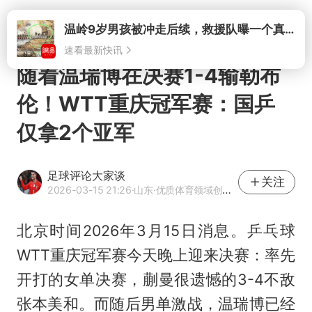
打开
随着温瑞博在决赛1-4输勒布
伦！WTT重庆冠军赛：国乒
仅拿2个亚军
足球评论大家谈
关注
2026-03-15 21:26
·山东
·优质体育领域创作者
北京时间2026年3月15日消息。乒乓球
WTT重庆冠军赛今天晚上迎来决赛：率先
开打的女单决赛，蒯曼很遗憾的3-4不敌
张本美和。而随后男单激战，
温瑞博
已经