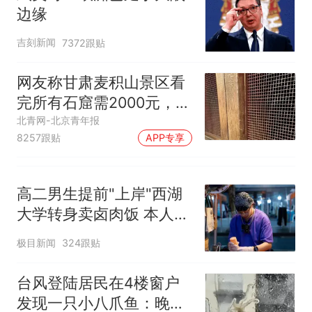
边缘
吉刻新闻
7372跟贴
网友称甘肃麦积山景区看
完所有石窟需2000元，景
区：部分石窟受特别保
北青网-北京青年报
8257跟贴
APP专享
护，游客可按需买
高二男生提前"上岸"西湖
大学转身卖卤肉饭 本人发
声
极目新闻
324跟贴
台风登陆居民在4楼窗户
发现一只小八爪鱼：晚上