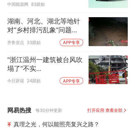
代步车集体遇冷
中国能源网
83跟贴
湖南、河北、湖北等地针
对“乡村排污乱象”问题成
立调查组
齐鲁壹点
33跟贴
APP专享
“浙江温州一建筑被台风吹
塌了”不实
（2026·08·10）
今日辟谣
24跟贴
APP专享
网易热搜
每30分钟更新
打开应用 查看全部
真理之光，何以能照亮复兴之路？