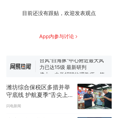
那个在床头放菜刀的女孩，
热
目前还没有跟贴，欢迎发表观点
因老师一句“跟我回家”改写了
人生
费大厨“全国小炒肉大王”称
新
号，仅凭视频评出？中国烹饪
协会回应
搬家报价570元，搬到楼下交
App内参与讨论
5060元才肯搬上楼！女子傻眼
了……
台风"白海豚"中心附近最大风
力已达15级 最新研判
佛山一中学招聘物理教师，笔
试前13名均遭淘汰？教育局：
已叫停招聘，成立调查组全面
笔试第一被第二名传话劝弃考
核查
官方通报
潍坊综合保税区多措并举
那个在床头放菜刀的女孩，
热
守底线 护航夏季“舌尖上
因老师一句“跟我回家”改写了
的安全”
人生
闪电新闻