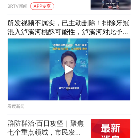
的专门应付检查
BRTV新闻
APP专享
所发视频不属实，已主动删除！排除牙冠
混入泸溪河桃酥可能性，泸溪河对此予以
谅解
看度新闻
群防群治·百日攻坚｜聚焦
七个重点领域，市民发现