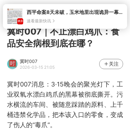
打开
西平命案8天未破，玉米地里出现诡异一幕，我突然想起了欧金中
速看最新快讯
冀时007｜不止漂白鸡爪：食
品安全病根到底在哪？
冀时007
关注
2026-03-15 21:05
冀时007消息：3·15晚会的聚光灯下，工
业双氧水漂白鸡爪的黑幕被彻底撕开。污
水横流的车间、被随意踩踏的原料、上千
桶违禁化学品，把本该入口的零食，变成
了伤人的“毒爪”。