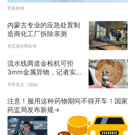
界面新闻
内蒙古专业的应急处置制
造商化工厂拆除亲测
有态度的网友呀
流水线两道金检机可拒
3mm金属异物，记者实探
泸溪河车间！公司回应为
齐鲁壹点
3跟贴
何选择谅解
注意！服用这种药物期间不得开车！国家
药监局发布新规→