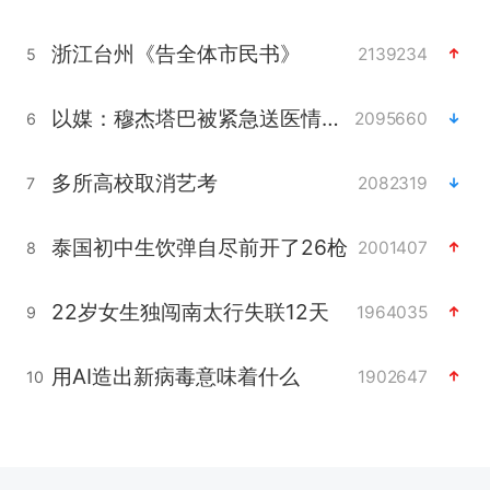
浙江台州《告全体市民书》
2139234
5
以媒：穆杰塔巴被紧急送医情况危急
2095660
6
多所高校取消艺考
2082319
7
泰国初中生饮弹自尽前开了26枪
2001407
8
22岁女生独闯南太行失联12天
1964035
9
用AI造出新病毒意味着什么
1902647
10