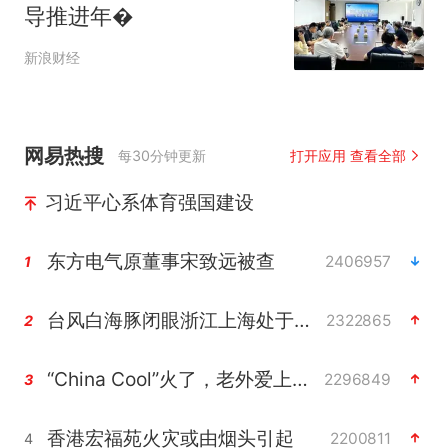
导推进年�
新浪财经
网易热搜
每30分钟更新
打开应用 查看全部
习近平心系体育强国建设
东方电气原董事宋致远被查
2406957
1
台风白海豚闭眼浙江上海处于危险半圆
2322865
2
“China Cool”火了，老外爱上中国避暑游
2296849
3
香港宏福苑火灾或由烟头引起
2200811
4