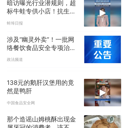
暗访曝光行业潜规则，超
标牛蛙专供小店！抗生素
超标5倍，还有明令禁用
蚌埠日报
兽药
涉及“幽灵外卖”！一批网
络餐饮食品安全专项治理
典型案例曝光
政法频道
138元的鹅肝汉堡用的竟
然是鸭肝
中国食品安全网
那个造谣山姆桃酥出现金
属牙冠的消费者，该不该