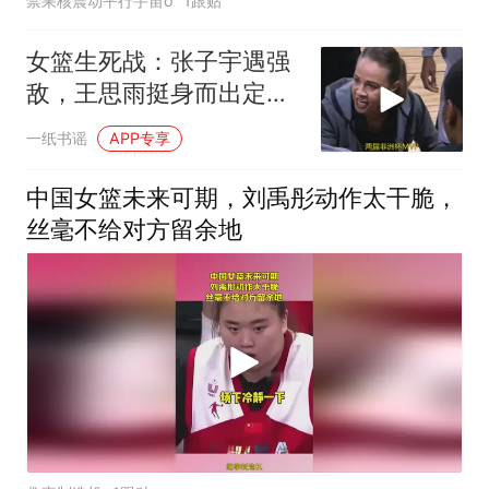
禁果核震动平行宇宙o
1跟贴
女篮生死战：张子宇遇强
敌，王思雨挺身而出定胜
负
一纸书谣
APP专享
中国女篮未来可期，刘禹彤动作太干脆，
丝毫不给对方留余地