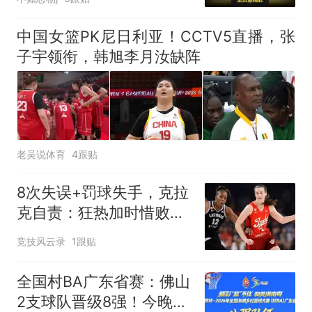
中国女篮PK尼日利亚！CCTV5直播，张
子宇领衔，韩旭李月汝缺阵
老吴说体育
4跟贴
8次失误+罚球失手，克拉
克自责：狂热加时惜败卫
冕冠军
竞技风云录
1跟贴
全国村BA广东省赛：佛山
2支球队晋级8强！今晚4