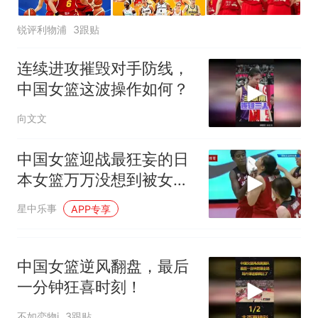
锐评利物浦
3跟贴
连续进攻摧毁对手防线，
中国女篮这波操作如何？
向文文
中国女篮迎战最狂妄的日
本女篮万万没想到被女篮
打的血染赛场
星中乐事
APP专享
中国女篮逆风翻盘，最后
一分钟狂喜时刻！
不如恋物j
3跟贴