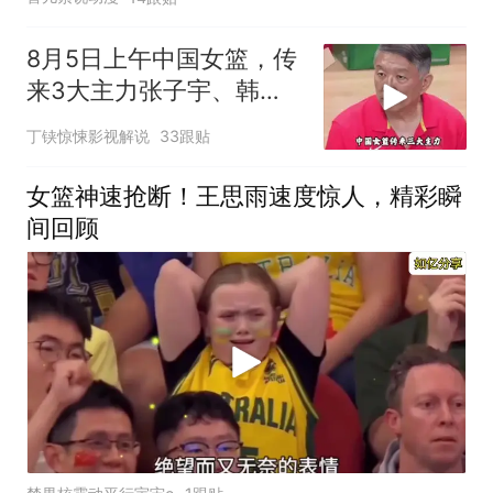
8月5日上午中国女篮，传
来3大主力张子宇、韩
旭、李梦的消息！
丁铗惊悚影视解说
33跟贴
女篮神速抢断！王思雨速度惊人，精彩瞬
间回顾