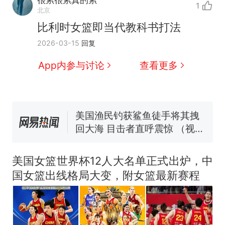
很累很累真的累
人生
1
制裁瓜子饺子，美国怕什
新
北京
么？
比利时女篮即当代教科书打法
费大厨“全国小炒肉大王”称
2026-03-15
回复
号，仅凭视频评出？中国烹饪
协会回应
男子上山采菌偶然发现鸡枞菌
App内参与讨论
查看更多
窝，原地守1天等它长大：挖了
140多朵
美国渔民钓获鲨鱼徒手将其拽
回大海 目击者直呼震惊 （视频
来源：参考消息）
笔试第一被第二名传话劝弃考
官方通报
那个在床头放菜刀的女孩，
热
因老师一句“跟我回家”改写了
美国女篮世界杯12人大名单正式出炉，中
人生
国女篮出线格局大变，附女篮最新赛程