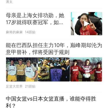
淆太
母亲是上海女排功勋，她
17岁就得联赛冠军，如今
在国家队潜力无限
麻将的麻麻
14跟贴
能在巴西队担任主力10年，巅峰期却沦为
意甲替补，悍将受困于规则
足篮大世界
21跟贴
中国女篮vs日本女篮直播，谁能夺得胜
利？