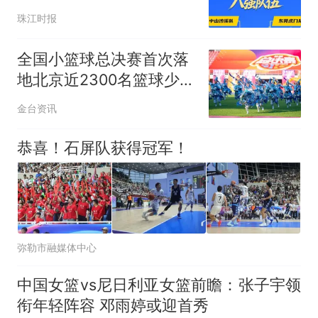
强战开打，附直播方式→
珠江时报
全国小篮球总决赛首次落
地北京近2300名篮球少年
延庆逐梦
金台资讯
恭喜！石屏队获得冠军！
弥勒市融媒体中心
中国女篮vs尼日利亚女篮前瞻：张子宇领
衔年轻阵容 邓雨婷或迎首秀