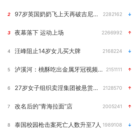
97岁英国奶奶飞上天再破吉尼斯纪录
2282162
2
夜幕落下 运动上场
2266992
3
汪峰阻止14岁女儿买大牌
2168224
4
泸溪河：桃酥吃出金属牙冠视频不实
2151111
5
27岁女子组织卖淫集团被悬赏通缉
2128570
6
改名后的“青海拉面”店
2005241
7
泰国校园枪击案死亡人数升至7人
1989108
8