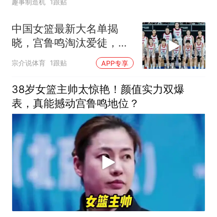
趣事制造机
1跟贴
中国女篮最新大名单揭
晓，宫鲁鸣淘汰爱徒，韩
旭李月汝三主力缺席
宗介说体育
1跟贴
APP专享
38岁女篮主帅太惊艳！颜值实力双爆
表，真能撼动宫鲁鸣地位？