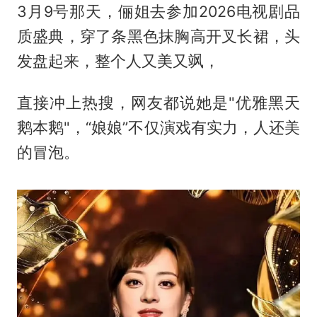
3月9号那天，俪姐去参加2026电视剧品
质盛典，穿了条黑色抹胸高开叉长裙，头
发盘起来，整个人又美又飒，
直接冲上热搜，网友都说她是"优雅黑天
鹅本鹅"，“娘娘”不仅演戏有实力，人还美
的冒泡。