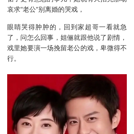
哀求“老公”别离婚的哭戏，
眼睛哭得肿肿的，回到家超哥一看就急
了，问怎么回事，姐俪就跟他说了剧情，
戏里她要演一场挽留老公的戏，卑微得不
行。