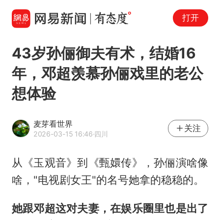
打开
43岁孙俪御夫有术，结婚16
年，邓超羡慕孙俪戏里的老公
想体验
麦芽看世界
关注
2026-03-15 16:46
·四川
从《玉观音》到《甄嬛传》，孙俪演啥像
啥，"电视剧女王"的名号她拿的稳稳的。
她跟邓超这对夫妻，在娱乐圈里也是出了