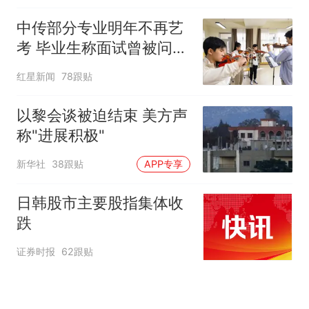
中传部分专业明年不再艺
考 毕业生称面试曾被问
“如何策划晚会” 专家：遏
红星新闻
78跟贴
制“艺考捷径化”
以黎会谈被迫结束 美方声
称"进展积极"
新华社
38跟贴
APP专享
日韩股市主要股指集体收
跌
证券时报
62跟贴