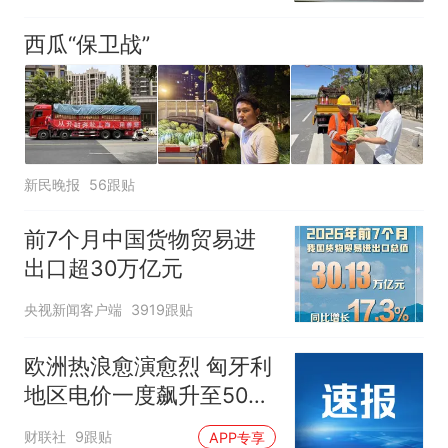
西瓜“保卫战”
新民晚报
56跟贴
前7个月中国货物贸易进
出口超30万亿元
央视新闻客户端
3919跟贴
欧洲热浪愈演愈烈 匈牙利
地区电价一度飙升至500
欧元/兆瓦时
财联社
9跟贴
APP专享