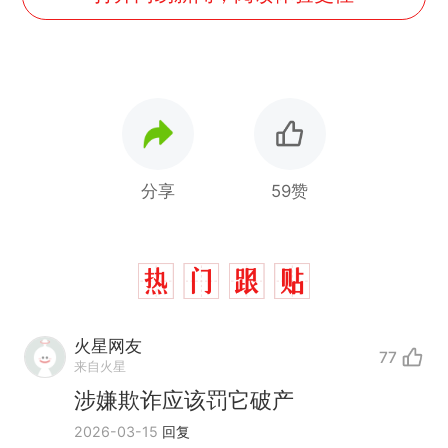
分享
59赞
火星网友
77
来自火星
涉嫌欺诈应该罚它破产
2026-03-15
回复