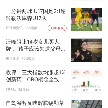
一分钟两球 U17国足2:1逆
转勒沃库森U17队
环球网资讯
165跟贴
APP专享
汪峰阻止14岁女儿买大
牌，“孩子应该知道父母的
不易”，称自己买衣服80%
极目新闻
620跟贴
都在淘宝
收评：三大指数均涨超1%
创新药、CRO概念全线走
强
财联社
42跟贴
自驾游客反映辉腾锡勒草