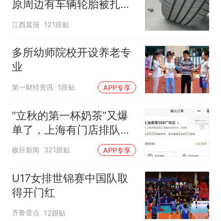
原周边有车辆轮胎被扎，
修理店铺换胎价格高达千
江西晨报
121跟贴
元，官方发布情况通报
多所幼师院校开设养老专
业
第一财经资讯
1跟贴
APP专享
“立秋的第一杯奶茶”又爆
单了，上海有门店排队超
500杯，店员：今天奶茶
极目新闻
321跟贴
APP专享
店都很忙，要等2个多小
时
U17女排世锦赛中国队取
得开门红
齐鲁壹点
12跟贴