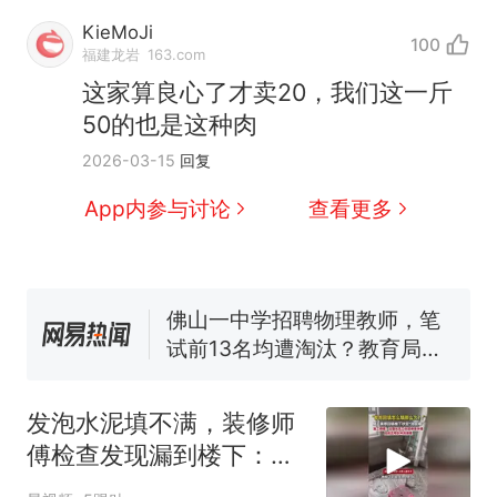
那个在床头放菜刀的女孩，
热
KieMoJi
100
因老师一句“跟我回家”改写了
福建龙岩
163.com
人生
费大厨“全国小炒肉大王”称
新
这家算良心了才卖20，我们这一斤
号，仅凭视频评出？中国烹饪
50的也是这种肉
协会回应
美国渔民钓获鲨鱼徒手将其拽
2026-03-15
回复
回大海 目击者直呼震惊 （视频
来源：参考消息）
笔试第一被第二名传话劝弃考
App内参与讨论
查看更多
官方通报
佛山一中学招聘物理教师，笔
试前13名均遭淘汰？教育局：
已叫停招聘，成立调查组全面
台风"白海豚"中心附近最大风
核查
力已达15级 最新研判
那个在床头放菜刀的女孩，
热
因老师一句“跟我回家”改写了
发泡水泥填不满，装修师
人生
傅检查发现漏到楼下：出
风口未延伸到外墙