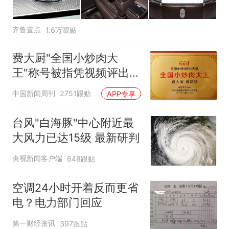
齐鲁壹点
1.6万跟贴
费大厨"全国小炒肉大
王"称号被指凭视频评出
官方回应
中国新闻周刊
2751跟贴
APP专享
台风"白海豚"中心附近最
大风力已达15级 最新研判
央视新闻客户端
648跟贴
空调24小时开着反而更省
电？电力部门回应
第一财经资讯
397跟贴