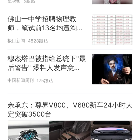
星视频
5跟贴
佛山一中学招聘物理教
师，笔试前13名均遭淘
汰？教育局：已叫停招
极目新闻
4828跟贴
聘，成立调查组全面核查
穆杰塔巴被指给总统下"最
后警告" 爆料人发声意味
深长
中国新闻周刊
175跟贴
余承东：尊界V800、V680新车24小时大
定突破3500台