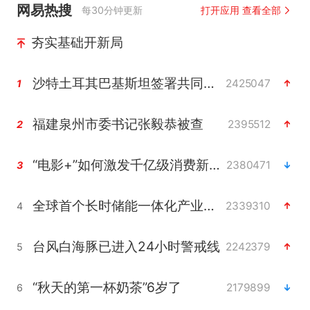
网易热搜
每30分钟更新
打开应用 查看全部
夯实基础开新局
沙特土耳其巴基斯坦签署共同防务协议
2425047
1
福建泉州市委书记张毅恭被查
2395512
2
“电影+”如何激发千亿级消费新活力？
2380471
3
全球首个长时储能一体化产业园量产
2339310
4
台风白海豚已进入24小时警戒线
2242379
5
“秋天的第一杯奶茶”6岁了
2179899
6