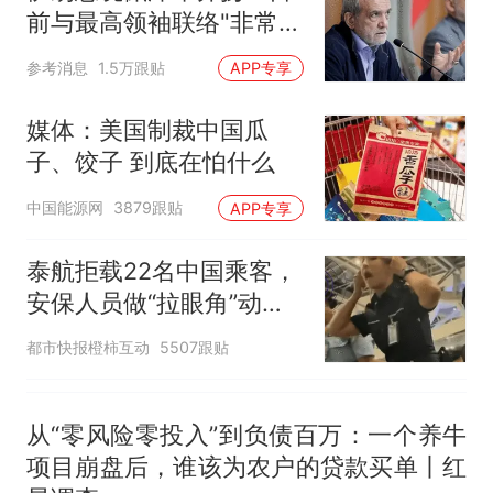
来源：参考消息）
笔试第一被第二名传话劝弃考
前与最高领袖联络"非常困
官方通报
难"
制裁瓜子饺子，美国怕什
热
参考消息
1.5万跟贴
APP专享
么？
媒体：美国制裁中国瓜
子、饺子 到底在怕什么
中国能源网
3879跟贴
APP专享
泰航拒载22名中国乘客，
安保人员做“拉眼角”动
作，泰国机场最新回应：
都市快报橙柿互动
5507跟贴
拒绝登机决定由航司作
出；亲历者：曾承诺免费
改签但没兑现
从“零风险零投入”到负债百万：一个养牛
项目崩盘后，谁该为农户的贷款买单丨红