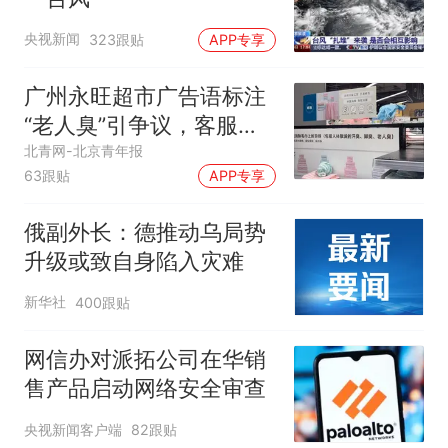
央视新闻
323跟贴
APP专享
广州永旺超市广告语标注
“老人臭”引争议，客服回
应
北青网-北京青年报
63跟贴
APP专享
俄副外长：德推动乌局势
升级或致自身陷入灾难
新华社
400跟贴
网信办对派拓公司在华销
售产品启动网络安全审查
央视新闻客户端
82跟贴