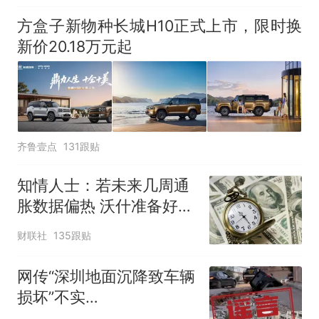
方盒子新物种长城H10正式上市，限时换
新价20.18万元起
齐鲁壹点
131跟贴
知情人士：若未来几周通
胀数据偏热 沃什准备好加
息
财联社
135跟贴
网传“深圳地面沉降致车辆
损坏”不实
（2026·08·06）