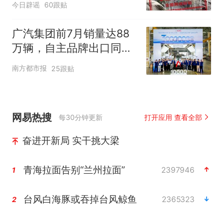
今日辟谣
60跟贴
广汽集团前7月销量达88
万辆，自主品牌出口同比
增130%
南方都市报
25跟贴
网易热搜
每30分钟更新
打开应用 查看全部
奋进开新局 实干挑大梁
青海拉面告别“兰州拉面”
2397946
1
台风白海豚或吞掉台风鲸鱼
2365323
2