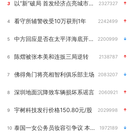
以“新”破局 首发经济点亮城市消费活力
2327327
3
看守所辅警收受10万获刑1年
2242499
4
中方回应是否在太平洋海底开采稀土
2200999
5
陈熠被张本美和连扳三局逆转
2138787
6
佛得角门将亮相智利俱乐部主场
2083207
7
深圳地面沉降致车辆损坏系谣言
2060921
8
宇树科技发行价格150.80元/股
2029998
9
泰国一女公务员妆容引争议 本人回应
1972189
10