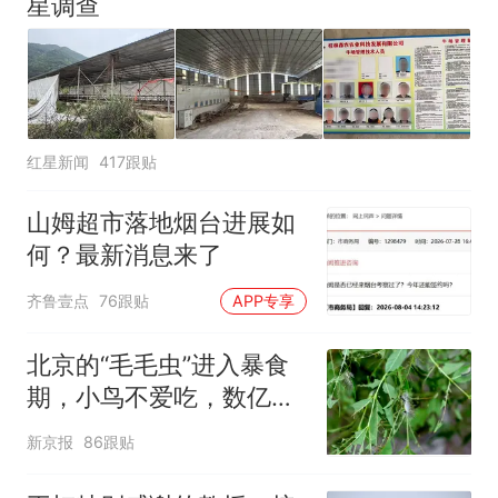
星调查
红星新闻
417跟贴
山姆超市落地烟台进展如
何？最新消息来了
齐鲁壹点
76跟贴
APP专享
北京的“毛毛虫”进入暴食
期，小鸟不爱吃，数亿头
小蜂迎战
新京报
86跟贴