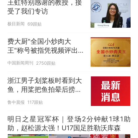
王虹特别感谢的教授，接
受了我们专访
极目新闻
69跟贴
费大厨"全国小炒肉大
王"称号被指凭视频评出
官方回应
中国新闻周刊
2750跟贴
浙江男子划桨板时看到大
鱼，用桨把鱼拍晕后捞
起；当事人：鱼重7斤6
鲁中晨报
117跟贴
两，做成红烧辣子鱼块，
味道很好
明日之星冠军杯｜登场2分钟献1球1助
助，赵松源太强！U17国足胜勒沃库森