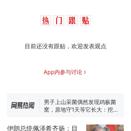
目前还没有跟贴，欢迎发表观点
制裁瓜子饺子，美国怕什
热
么？
那个在床头放菜刀的女孩，
新
App内参与讨论
因老师一句“跟我回家”改写了
人生
费大厨“全国小炒肉大王”称
号，仅凭视频评出？中国烹饪
协会回应
男子上山采菌偶然发现鸡枞菌
窝，原地守1天等它长大：挖了
140多朵
美国渔民钓获鲨鱼徒手将其拽
回大海 目击者直呼震惊 （视频
伊朗总统佩泽希齐扬：目