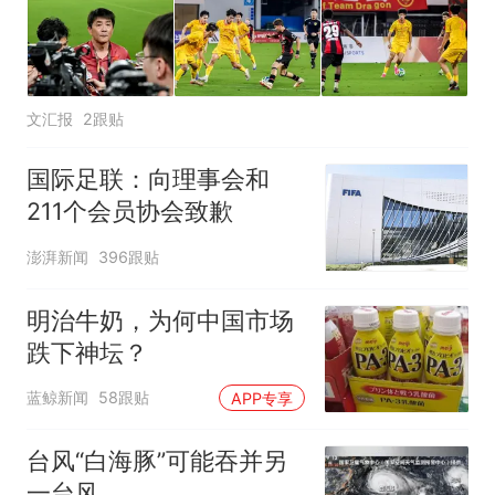
文汇报
2跟贴
国际足联：向理事会和
211个会员协会致歉
澎湃新闻
396跟贴
明治牛奶，为何中国市场
跌下神坛？
蓝鲸新闻
58跟贴
APP专享
台风“白海豚”可能吞并另
一台风