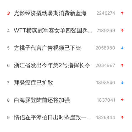
光影经济撬动暑期消费新蓝海
2246274
3
WTT横滨冠军赛女单四强国乒占三席
2189269
4
方桃子代言广告视频已下架
2058980
5
浙江省发出今年第2号指挥长令
2034997
6
拜登癌症已扩散
1898540
7
白海豚登陆前还将加强
1837041
8
情侣在平潭拍日出时坠崖致一死一伤
1826844
9