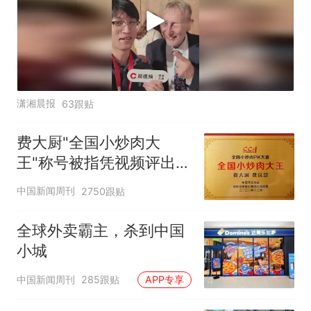
潇湘晨报
63跟贴
费大厨"全国小炒肉大
王"称号被指凭视频评出
官方回应
中国新闻周刊
2750跟贴
全球外卖霸主，杀到中国
小城
中国新闻周刊
285跟贴
APP专享