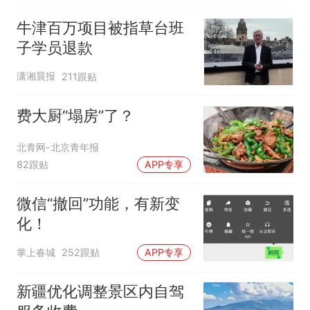
牛津百万项目被指草台班
子学员退款
潇湘晨报
211跟贴
费大厨“塌房”了？
北青网-北京青年报
82跟贴
APP专享
微信“撤回”功能，有新变
化！
掌上春城
252跟贴
APP专享
新疆优化调整景区内自驾