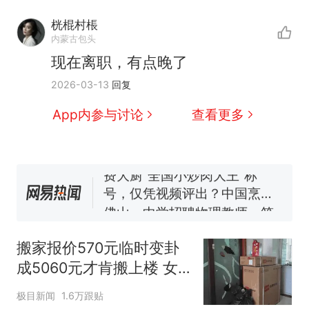
桄棍村棖
内蒙古包头
现在离职，有点晚了
那个在床头放菜刀的女孩，
热
2026-03-13
回复
因老师一句“跟我回家”改写了
人生
搬家报价570元，搬到楼下
新
App内参与讨论
查看更多
交5060元才肯搬上楼！女子傻
眼了……
费大厨“全国小炒肉大王”称
号，仅凭视频评出？中国烹饪
协会回应
佛山一中学招聘物理教师，笔
试前13名均遭淘汰？教育局：
已叫停招聘，成立调查组全面
笔试第一被第二名传话劝弃考
核查
官方通报
搬家报价570元临时变卦
空调24小时开着反而更省电？
成5060元才肯搬上楼 女
电力部门回应
子傻眼
那个在床头放菜刀的女孩，
热
极目新闻
1.6万跟贴