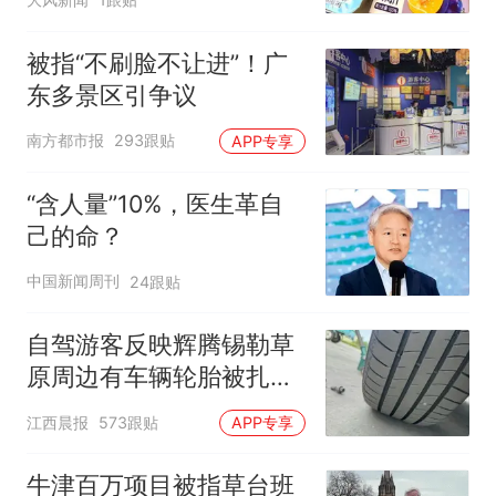
客：机上100多人只有2个
厕所；客服回应：并非每
被指“不刷脸不让进”！广
架飞机都会发放西梅汁
东多景区引争议
南方都市报
293跟贴
APP专享
“含人量”10%，医生革自
己的命？
中国新闻周刊
24跟贴
自驾游客反映辉腾锡勒草
原周边有车辆轮胎被扎，
修理店铺换胎价格高达千
江西晨报
573跟贴
APP专享
元，官方发布情况通报
牛津百万项目被指草台班