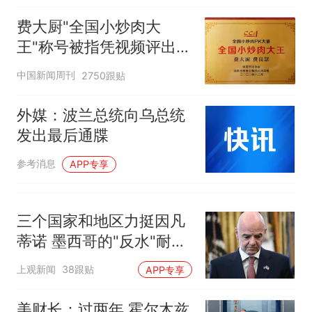
因老师一句“跟我回家”改写了
人生
费大厨"全国小炒肉大
王"称号被指凭视频评出
官方回应
中国新闻周刊
2750跟贴
外媒：波兰总统向乌总统
发出最后通牒
参考消息
APP专享
三个国家和地区力挺因凡
蒂诺 墨西哥的"反水"耐人
寻味
上观新闻
38跟贴
APP专享
美财长：过两年 霍尔木兹