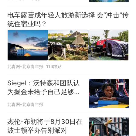
电车露营成年轻人旅游新选择 会“冲击”传
统住宿业吗？
北青网-北京青年报
116跟贴
Siegel：沃特森和团队认
为掘金未给予自己足够的
尊重
北青网-北京青年报
杰伦-布朗将于8月30日在
波士顿举办告别派对