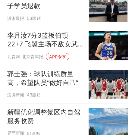
子学员退款
潇湘晨报
53跟贴
李月汝7分3篮板伯顿
22+7 飞翼主场不敌女武
神
北青网-北京青年报
APP专享
郭士强：球队训练质量
高，希望队员“做好自己”
澎湃新闻
43跟贴
新疆优化调整景区内自驾
服务收费
界面新闻
51跟贴