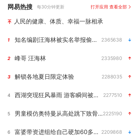
网易热搜
每30分钟更新
打开应用 查看全部
人民的健康、体质、幸福一脉相承
知名编剧汪海林被实名举报偷税漏税
2365638
1
峰哥 汪海林
2335980
2
解锁各地夏日限定体验
2288035
3
西湖突现狂风暴雨 游客瞬间被浇透
2277510
4
男童模仿奥特曼从高处跳下致骨折
2225190
5
富婆带资进组给自己硬加60多场吻戏
2209868
6