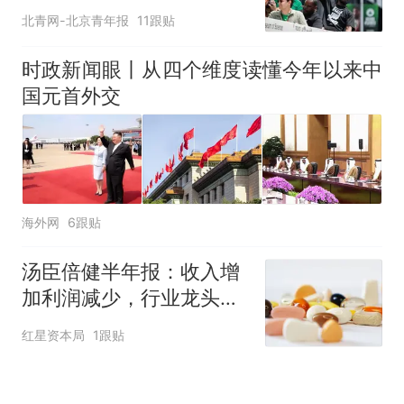
北青网-北京青年报
11跟贴
时政新闻眼丨从四个维度读懂今年以来中
国元首外交
海外网
6跟贴
汤臣倍健半年报：收入增
加利润减少，行业龙头的
AB面
红星资本局
1跟贴