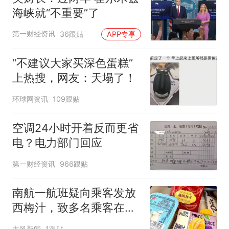
海峡就“不重要”了
第一财经资讯
36跟贴
APP专享
“不建议大家买深色蛋糕”
上热搜，网友：天塌了！
环球网资讯
109跟贴
空调24小时开着反而更省
电？电力部门回应
第一财经资讯
966跟贴
南航一航班疑向乘客发放
西梅汁，致多名乘客在飞
行途中排队上厕所！乘
大风新闻
1跟贴