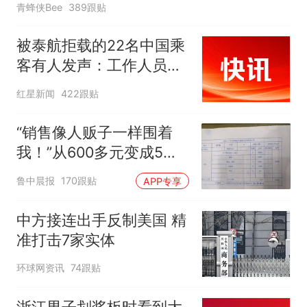
青蜂侠Bee
389跟贴
被泰航拒载的22名中国乘
客有人发声：工作人员承
诺免费改签，最后却自费
红星新闻
422跟贴
买机票回国
“销售像人贩子一样围着
我！”从600多元变成5万
元，57岁保洁阿姨做医美
鲁中晨报
170跟贴
APP专享
后眼睛肿到流泪、视物模
糊
中方接连出手反制美国 精
准打击7家实体
环球网资讯
74跟贴
浙江男子划桨板时看到大