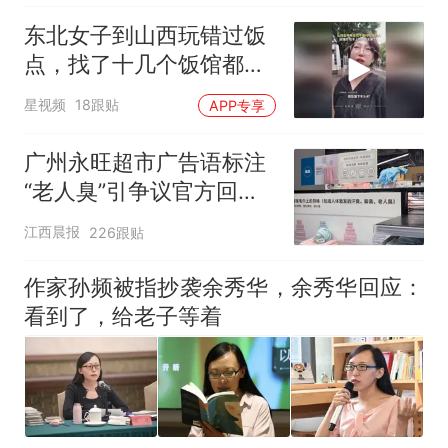
东北女子到山西玩错过饭
点，找了十几个饭馆都没
开门：午休到几点
星视频
18跟贴
APP专享
广州永旺超市广告语标注
“老人臭”引争议官方回
应：统一上报反馈，门店
江西晨报
226跟贴
核实完毕后会回电
作家孙频被指抄袭余秀华，余秀华回应：
看到了，给老子等着