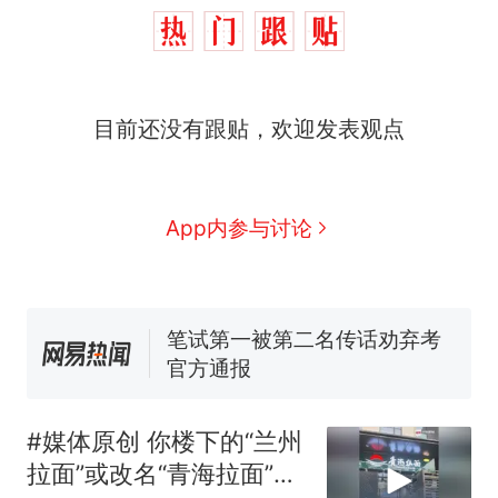
西班牙飞地休达边境，摩洛
热
哥士兵搬起大石块投向移民引
争议，此前一天内数万人从摩
费大厨“全国小炒肉大王”称
新
洛哥涌入西班牙
目前还没有跟贴，欢迎发表观点
号，仅凭视频评出？中国烹饪
协会回应
男子上山采菌偶然发现鸡枞菌
窝，原地守1天等它长大：挖了
140多朵
美国一场追捕行动中，一男子
App内参与讨论
在车辆行驶中爬上车顶跳舞。
（新京报）
笔试第一被第二名传话劝弃考
官方通报
美国渔民钓获鲨鱼徒手将其拽
回大海 目击者直呼震惊 （视频
来源：参考消息）
西班牙飞地休达边境，摩洛
热
哥士兵搬起大石块投向移民引
#媒体原创 你楼下的“兰州
争议，此前一天内数万人从摩
拉面”或改名“青海拉面”，
洛哥涌入西班牙