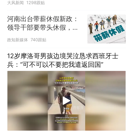
大风新闻
1298跟贴
河南出台带薪休假新政：
领导干部要带头休假，推
动全员应休尽休、休满休
政知新媒体
740跟贴
足，对纸面休假、弄虚作
假的机关事业单位进行约
12岁摩洛哥男孩边境哭泣恳求西班牙士
谈通报、限期整改
兵：“可不可以不要把我遣返回国”