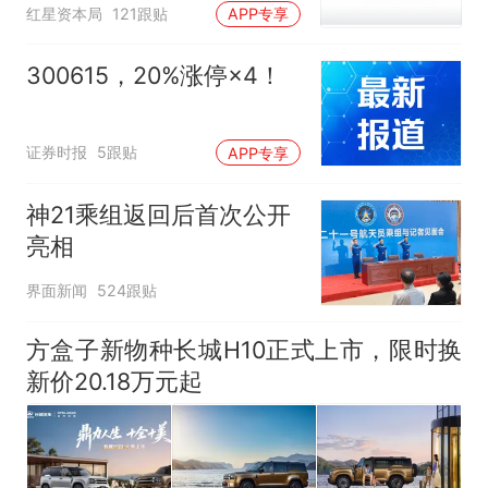
误导消费者，不妥
红星资本局
121跟贴
APP专享
300615，20%涨停×4！
证券时报
5跟贴
APP专享
神21乘组返回后首次公开
亮相
界面新闻
524跟贴
方盒子新物种长城H10正式上市，限时换
新价20.18万元起