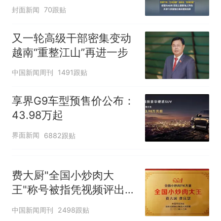
经营约40年，实际上是青
封面新闻
70跟贴
海人开的，天津72家面馆
已集体更换招牌
又一轮高级干部密集变动
越南“重整江山”再进一步
中国新闻周刊
1491跟贴
享界G9车型预售价公布：
43.98万起
界面新闻
6882跟贴
费大厨"全国小炒肉大
王"称号被指凭视频评出
官方回应
中国新闻周刊
2498跟贴