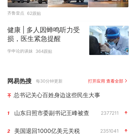
齐鲁壹点
62跟贴
健康 | 多人因蝉鸣听力受
损，医生紧急提醒
学申论的谈妹
364跟贴
网易热搜
每30分钟更新
打开应用 查看全部
总书记关心百姓身边这些民生大事
山东日照市委副书记王峰被查
2377211
1
美国退回1000亿美元关税
2351041
2