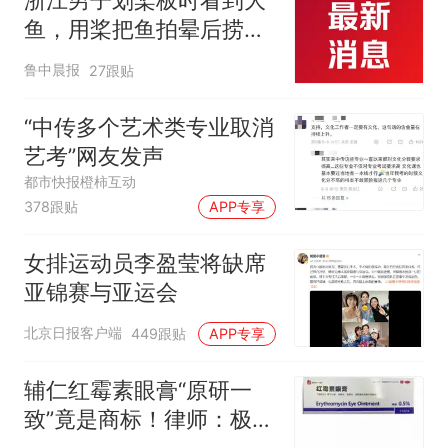
鱼，用桨把鱼拍晕后捞
起；当事人：鱼重7斤6
鲁中晨报
27跟贴
两，做成红烧辣子鱼块，
味道很好
“中传多个艺术类专业取消
艺考”网友发声
都市快报橙柿互动
378跟贴
APP专享
女排运动员李盈莹将缺席
亚锦赛与亚运会
北京日报客户端
449跟贴
APP专享
辅仁红霉素眼膏“原研一
致”竟是商标！律师：极易