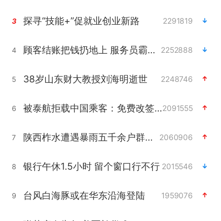
探寻“技能+”促就业创业新路
2291819
3
顾客结账把钱扔地上 服务员霸气扔回
2252888
4
38岁山东财大教授刘海明逝世
2248746
5
被泰航拒载中国乘客：免费改签没兑现
2091555
6
陕西柞水遭遇暴雨五千余户群众转移
2060906
7
银行午休1.5小时 留个窗口行不行
2015546
8
台风白海豚或在华东沿海登陆
1959076
9