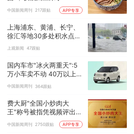
中国新闻周刊
217跟贴
APP专享
上海浦东、黄浦、长宁、
徐汇等地30多处积水点正
在抢排
上观新闻
47跟贴
国内车市"冰火两重天":5
万小车卖不动 40万以上
的抢购
中国新闻周刊
364跟贴
费大厨"全国小炒肉大
王"称号被指凭视频评出
官方回应
中国新闻周刊
2750跟贴
APP专享