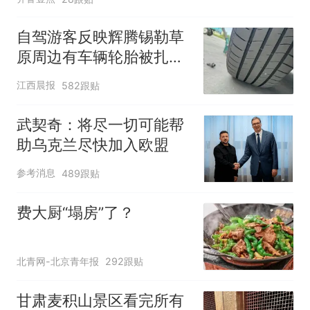
自驾游客反映辉腾锡勒草
原周边有车辆轮胎被扎，
修理店铺换胎价格高达千
江西晨报
582跟贴
元，官方发布情况通报
武契奇：将尽一切可能帮
助乌克兰尽快加入欧盟
参考消息
489跟贴
费大厨“塌房”了？
北青网-北京青年报
292跟贴
甘肃麦积山景区看完所有