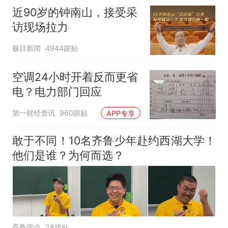
近90岁的钟南山，接受采
访现场拉力
极目新闻
4944跟贴
空调24小时开着反而更省
电？电力部门回应
第一财经资讯
960跟贴
APP专享
敢于不同！10名齐鲁少年赴约西湖大学！
他们是谁？为何而选？
齐鲁壹点
28跟贴