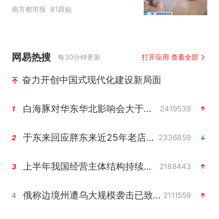
家就不会更换产品”
南方都市报
81跟贴
网易热搜
每30分钟更新
打开应用 查看全部
奋力开创中国式现代化建设新局面
白海豚对华东华北影响会大于巴威
2419539
1
于东来回应胖东来近25年老店年底关闭
2336859
2
上半年我国经营主体结构持续优化
2188443
3
俄称边境州遭乌大规模袭击已致13伤
2111559
4