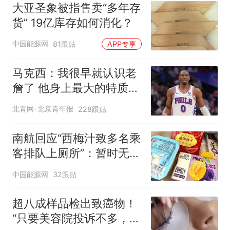
大亚圣象被指售卖“多年存
货” 19亿库存如何消化？
中国能源网
81跟贴
APP专享
马克西：我很早就认识老
詹了 他身上最大的特质就
是谦逊
北青网-北京青年报
228跟贴
南航回应“西梅汁致多名乘
客排队上厕所”：暂时无法
核查是否发放西梅汁
中国能源网
32跟贴
超八成样品检出致癌物！
“只要美容院投诉不多，店