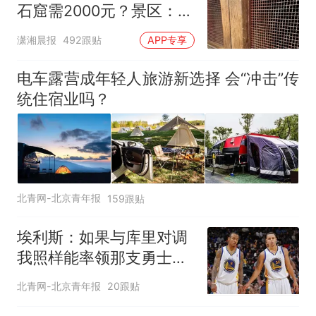
石窟需2000元？景区：部
分石窟受特别保护，游客
潇湘晨报
492跟贴
APP专享
可按需买
电车露营成年轻人旅游新选择 会“冲击”传
统住宿业吗？
北青网-北京青年报
159跟贴
埃利斯：如果与库里对调
我照样能率领那支勇士取
得现在的成就
北青网-北京青年报
20跟贴