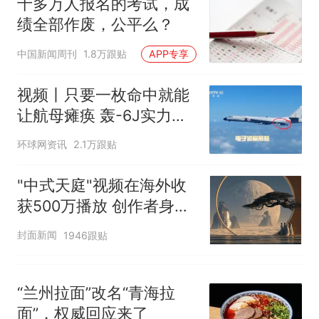
十多万人报名的考试，成
绩全部作废，公平么？
中国新闻周刊
1.8万跟贴
APP专享
视频丨只要一枚命中就能
让航母瘫痪 轰-6J实力有
多强？
环球网资讯
2.1万跟贴
"中式天庭"视频在海外收
获500万播放 创作者身份
披露
封面新闻
1946跟贴
“兰州拉面”改名“青海拉
面”，权威回应来了