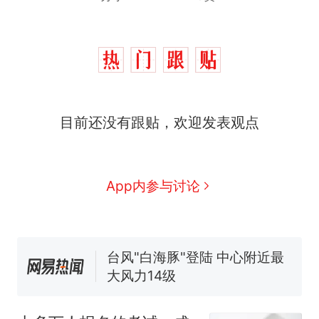
十多万人报名的考试，成绩
热
全部作废，公平么？
全球唯一没有法定首都的国
新
目前还没有跟贴，欢迎发表观点
家，刚改国名，总统就邀请中
国大使骑行绕了几乎整个国境
搬家报价570元，搬到楼下交
线一圈，还曾两次到中国寻根
5060元才肯搬上楼！女子傻眼
了……
视频丨只要一枚命中就能让航
App内参与讨论
母瘫痪 轰-6J实力有多强？
空调24小时开着反而更省电？
电力部门回应
台风"白海豚"登陆 中心附近最
大风力14级
十多万人报名的考试，成绩
热
全部作废，公平么？