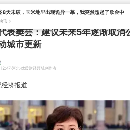
案8天未破，玉米地里出现诡异一幕，我突然想起了欧金中
快讯
代表樊芸：建议未来5年逐渐取消
动城市更新
12:47
·河北
·优质财经领域创作者
纪经济报道