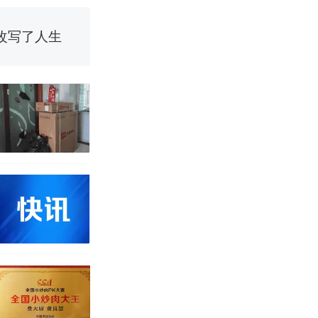
改写了人生
！女子傻眼
育局：已叫停
途中排队上厕
并非每架飞机都
改写了人生