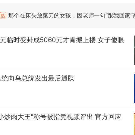
那个在床头放菜刀的女孩，因老师一句“跟我回家”
热
搬家报价570元，搬到楼下交5060元才肯搬上楼
新
了……
0元临时变卦成5060元才肯搬上楼 女子傻眼
佛山一中学招聘物理教师，笔试前13名均遭淘汰？教
招聘，成立调查组全面核查
空调24小时开着反而更省电？电力部门回应
总统向乌总统发出最后通牒
“不建议大家买深色蛋糕”上热搜，网友：天塌了！
南航一航班疑向乘客发放西梅汁，致多名乘客在飞行
所！乘客：机上100多人只有2个厕所；客服回应：
会发放西梅汁
那个在床头放菜刀的女孩，因老师一句“跟我回家”
热
小炒肉大王"称号被指凭视频评出 官方回应