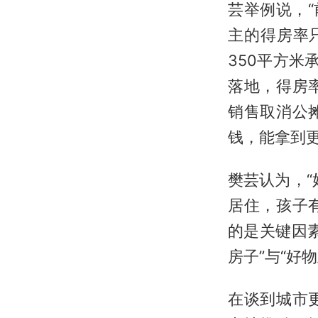
芸举例说，
主的得房率只
350平方米
落地，得房
销售取消公
钱，能拿到更
樊芸认为，
居住，孩子
的是关键因
房子”与“好
在谈到城市