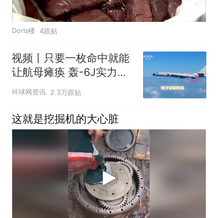
Doris楼
4跟贴
视频丨只要一枚命中就能
让航母瘫痪 轰-6J实力有
多强？
环球网资讯
2.3万跟贴
这就是挖掘机的大心脏