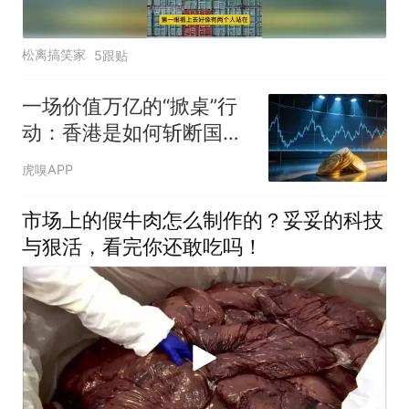
松离搞笑家
5跟贴
一场价值万亿的“掀桌”行
动：香港是如何斩断国际
巨鳄的贪婪之手？
虎嗅APP
市场上的假牛肉怎么制作的？妥妥的科技
与狠活，看完你还敢吃吗！