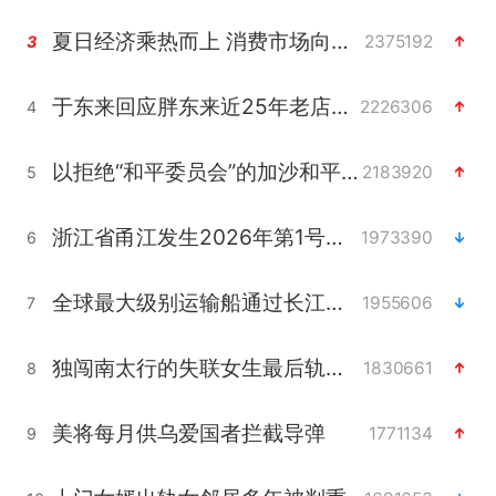
夏日经济乘热而上 消费市场向新而行
2375192
3
于东来回应胖东来近25年老店年底关闭
2226306
4
以拒绝“和平委员会”的加沙和平计划
2183920
5
浙江省甬江发生2026年第1号洪水
1973390
6
全球最大级别运输船通过长江大桥
1955606
7
独闯南太行的失联女生最后轨迹已确认
1830661
8
美将每月供乌爱国者拦截导弹
1771134
9