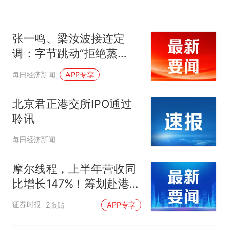
张一鸣、梁汝波接连定
调：字节跳动“拒绝蒸
馏”；菜鸟发布“全球三日
每日经济新闻
APP专享
达”｜一周未来商业
北京君正港交所IPO通过
聆讯
每日经济新闻
摩尔线程，上半年营收同
比增长147%！筹划赴港上
市
证券时报
2跟贴
APP专享