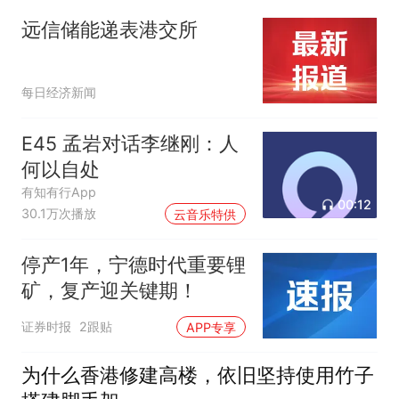
远信储能递表港交所
每日经济新闻
E45 孟岩对话李继刚：人
何以自处
有知有行App
00:12
30.1万次播放
云音乐特供
停产1年，宁德时代重要锂
矿，复产迎关键期！
证券时报
2跟贴
APP专享
为什么香港修建高楼，依旧坚持使用竹子