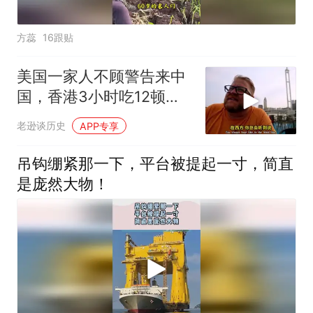
方蕊
16跟贴
美国一家人不顾警告来中
国，香港3小时吃12顿，
直飞上海想定居
老逊谈历史
APP专享
吊钩绷紧那一下，平台被提起一寸，简直
是庞然大物！