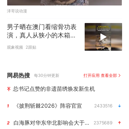
泽哥说动漫
男子晒在澳门看缩骨功表
演，真人从狭小的木箱钻
出来，全程无特效，网
观象视频
2跟贴
友：从几岁骨头没成型的
时候就开始练，要承受非
人的痛苦
网易热搜
每30分钟更新
打开应用 查看全部
总书记点赞的非遗苗绣焕发新生机
《披荆斩棘2026》阵容官宣
2433516
1
白海豚对华东华北影响会大于巴威
2375689
2