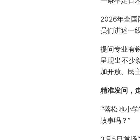
一条不足百
2026年全
员们讲述一
提问专业有
呈现出不少
加开放、民
精准发问，
“‘落松地小
故事吗？”
3月5日首