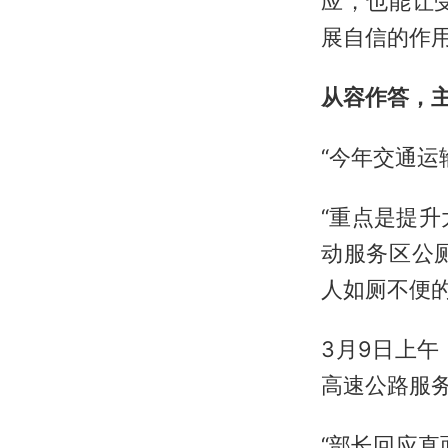
应，也能让
展自信的作
从容作答，
“今年交通运
“重点是提升
动服务区公
人如厕不便的
3月9日上
高速公路服
“部长回应