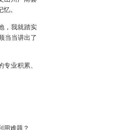
记忆。
地，我就踏实
顺当当讲出了
的专业积累、
利用难题？