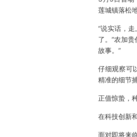
莲城镇落松地
“说实话，
了。”农加
故事。”
仔细观察可
精准的细节
正值惊蛰，
在科技创新
面对即将来临