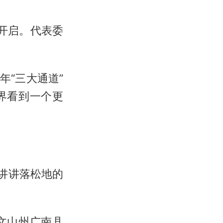
继开启。代表委
“三大通道”
界看到一个更
们讲讲落松地的
文山州广南县