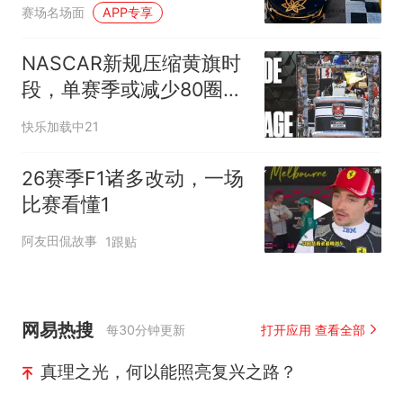
标志致敬
赛场名场面
APP专享
NASCAR新规压缩黄旗时
段，单赛季或减少80圈慢
行
快乐加载中21
26赛季F1诸多改动，一场
比赛看懂1
阿友田侃故事
1跟贴
网易热搜
每30分钟更新
打开应用 查看全部
真理之光，何以能照亮复兴之路？