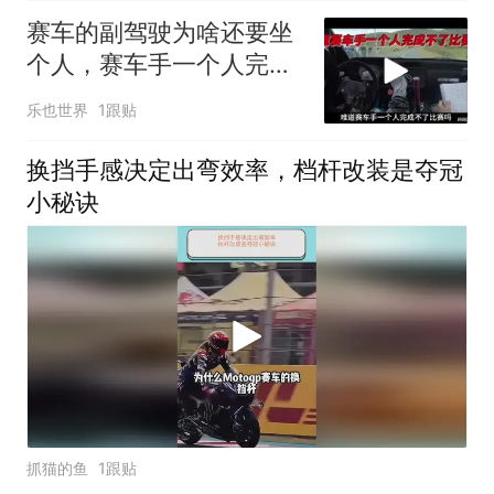
赛车的副驾驶为啥还要坐
个人，赛车手一个人完成
不了比赛吗？
乐也世界
1跟贴
换挡手感决定出弯效率，档杆改装是夺冠
小秘诀
抓猫的鱼
1跟贴