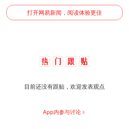
打开网易新闻，阅读体验更佳
十多万人报名的考试，成绩
热
全部作废，公平么？
5万的小车卖不动，40万以
新
上的抢着买
目前还没有跟贴，欢迎发表观点
浙江人戒备 "白海豚"已创我国
纪录 带来严重影响
视频丨只要一枚命中就能让航
App内参与讨论
母瘫痪 轰-6J实力有多强？
泰州父亲的手写家书遗失30