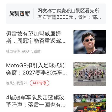
年，网友淘到后寄给女儿：花
鸟市场搬了，但爱还在
网友称甘肃麦积山景区看完所
有石窟需2000元，景区：部分
石窟受特别保护，游客可按需
十多万人报名的考试，成绩
热
买
全部作废，公平么？
佩雷兹有望加盟威廉姆
斯，周冠宇能否重返驾驶
舱？
独自等待Te6O
5跟贴
MotoGP拟引入足球式转
会窗：2027赛季80%车手
已提前签约引争议
晚风知我意21
APP专享
4届冠军车队反击蓝旗改
革呼声：落后一圈也有权
缠斗