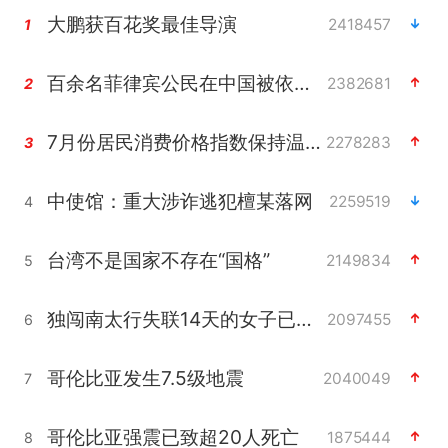
大鹏获百花奖最佳导演
2418457
1
百余名菲律宾公民在中国被依法处理
2382681
2
7月份居民消费价格指数保持温和上涨
2278283
3
中使馆：重大涉诈逃犯檀某落网
2259519
4
台湾不是国家不存在“国格”
2149834
5
独闯南太行失联14天的女子已找到
2097455
6
哥伦比亚发生7.5级地震
2040049
7
哥伦比亚强震已致超20人死亡
1875444
8