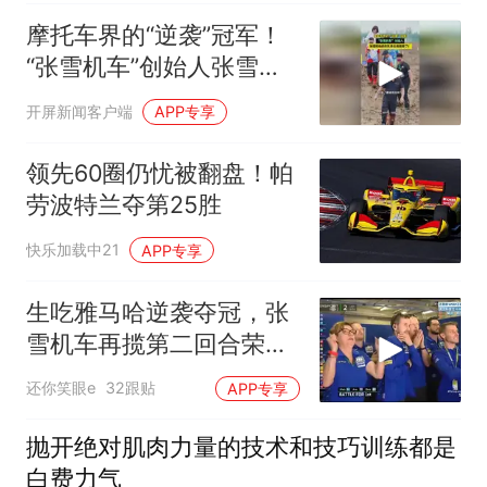
摩托车界的“逆袭”冠军！
“张雪机车”创始人张雪和
他的车队来云南昆明了！
开屏新闻客户端
APP专享
#张雪 #张雪机车 #春城花
街杯（来源
领先60圈仍忧被翻盘！帕
劳波特兰夺第25胜
快乐加载中21
APP专享
生吃雅马哈逆袭夺冠，张
雪机车再揽第二回合荣
耀！
还你笑眼e
32跟贴
APP专享
抛开绝对肌肉力量的技术和技巧训练都是
白费力气