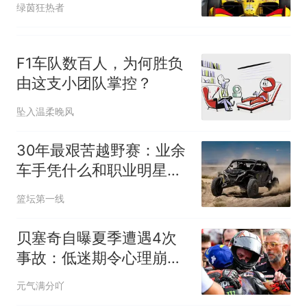
绿茵狂热者
F1车队数百人，为何胜负
由这支小团队掌控？
坠入温柔晚风
30年最艰苦越野赛：业余
车手凭什么和职业明星同
场竞技？
篮坛第一线
贝塞奇自曝夏季遭遇4次
事故：低迷期令心理崩溃
并陷入自我怀疑
元气满分吖