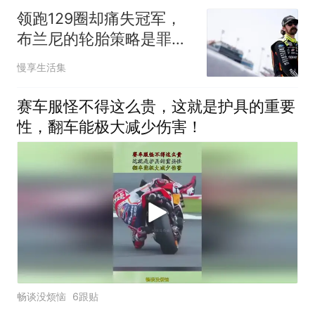
领跑129圈却痛失冠军，
布兰尼的轮胎策略是罪魁
祸首吗？
慢享生活集
赛车服怪不得这么贵，这就是护具的重要
性，翻车能极大减少伤害！
畅谈没烦恼
6跟贴