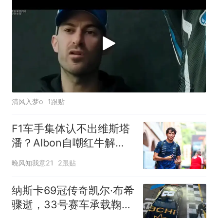
清风入梦o
1跟贴
F1车手集体认不出维斯塔
潘？Albon自嘲红牛解雇
梗笑翻全场
晚风知我意21
2跟贴
纳斯卡69冠传奇凯尔·布希
骤逝，33号赛车承载鞠躬