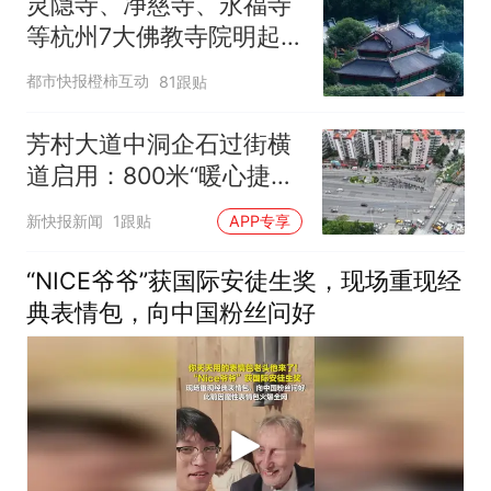
灵隐寺、净慈寺、永福寺
等杭州7大佛教寺院明起
临时关闭，别跑空了
都市快报橙柿互动
81跟贴
芳村大道中洞企石过街横
道启用：800米“暖心捷
径”打通民生出行“最后一
新快报新闻
1跟贴
APP专享
公里”
“NICE爷爷”获国际安徒生奖，现场重现经
典表情包，向中国粉丝问好