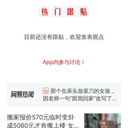
目前还没有跟贴，欢迎发表观点
App内参与讨论
那个在床头放菜刀的女孩，
热
因老师一句“跟我回家”改写了
人生
搬家报价570元，搬到楼下
新
交5060元才肯搬上楼！女子傻
搬家报价570元临时变卦
眼了……
空调24小时开着反而更省电？
成5060元才肯搬上楼 女