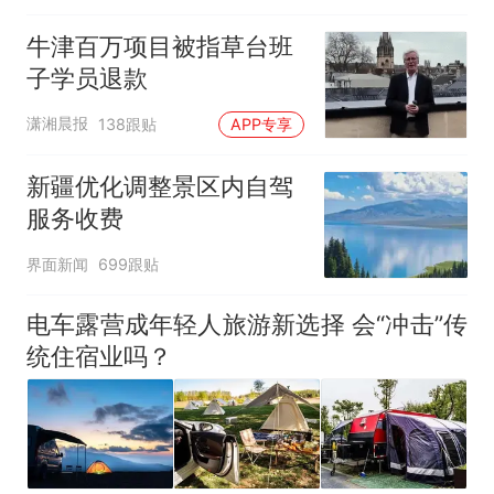
元，官方发布情况通报
牛津百万项目被指草台班
子学员退款
潇湘晨报
138跟贴
APP专享
新疆优化调整景区内自驾
服务收费
界面新闻
699跟贴
电车露营成年轻人旅游新选择 会“冲击”传
统住宿业吗？