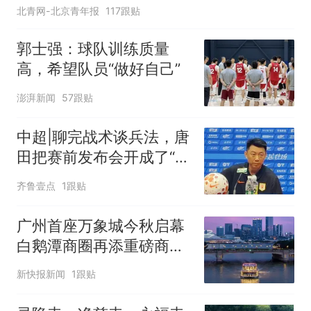
北青网-北京青年报
117跟贴
郭士强：球队训练质量
高，希望队员“做好自己”
澎湃新闻
57跟贴
中超|聊完战术谈兵法，唐
田把赛前发布会开成了“军
师联盟”
齐鲁壹点
1跟贴
广州首座万象城今秋启幕
白鹅潭商圈再添重磅商业
地标
新快报新闻
1跟贴