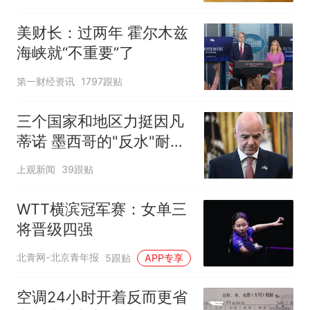
美财长：过两年 霍尔木兹
海峡就“不重要”了
第一财经资讯
1797跟贴
三个国家和地区力挺因凡
蒂诺 墨西哥的"反水"耐人
寻味
上观新闻
39跟贴
WTT横滨冠军赛：女单三
将晋级四强
北青网-北京青年报
5跟贴
APP专享
空调24小时开着反而更省