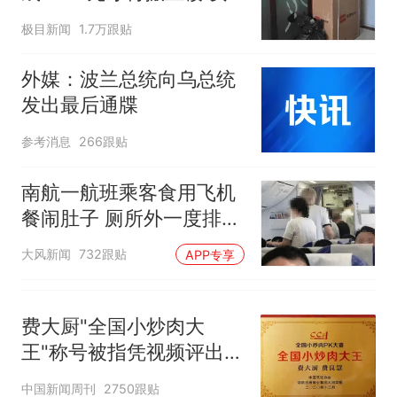
电力部门回应
子傻眼
佛山一中学招聘物理教师，笔
极目新闻
1.7万跟贴
试前13名均遭淘汰？教育局：
已叫停招聘，成立调查组全面
“不建议大家买深色蛋糕”上热
外媒：波兰总统向乌总统
核查
搜，网友：天塌了！
发出最后通牒
南航一航班疑向乘客发放西梅
参考消息
266跟贴
汁，致多名乘客在飞行途中排
队上厕所！乘客：机上100多
那个在床头放菜刀的女孩，
热
南航一航班乘客食用飞机
人只有2个厕所；客服回应：并
因老师一句“跟我回家”改写了
非每架飞机都会发放西梅汁
餐闹肚子 厕所外一度排长
人生
队
大风新闻
732跟贴
APP专享
费大厨"全国小炒肉大
王"称号被指凭视频评出
官方回应
中国新闻周刊
2750跟贴