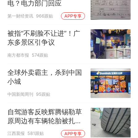
电？电力部门回应
第一财经资讯
966跟贴
APP专享
被指“不刷脸不让进”！广
东多景区引争议
南方都市报
574跟贴
全球外卖霸主，杀到中国
小城
中国新闻周刊
95跟贴
自驾游客反映辉腾锡勒草
原周边有车辆轮胎被扎，
修理店铺换胎价格高达千
江西晨报
581跟贴
APP专享