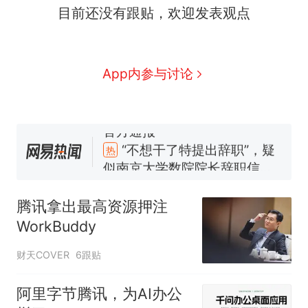
目前还没有跟贴，欢迎发表观点
App内参与讨论
“不想干了特提出辞职”，疑
热
似南京大学数院院长辞职信流
传，院方回应：喻良教授已卸
费大厨“全国小炒肉大王”称
新
任院长一职，不清楚辞职信来
号，仅凭视频评出？中国烹饪
腾讯拿出最高资源押注
源；曾用手绘图做头像
协会回应
男子上山采菌偶然发现鸡枞菌
WorkBuddy
窝，原地守1天等它长大：挖了
140多朵
美国一场追捕行动中，一男子
财天COVER
6跟贴
在车辆行驶中爬上车顶跳舞。
（新京报）
美国渔民钓获鲨鱼徒手将其拽
阿里字节腾讯，为AI办公