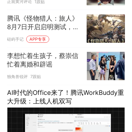
正观黄河评论
1跟贴
腾讯《怪物猎人：旅人》
8月7日开启启明测试，仅
限安卓骁龙845+
硅屿手记
APP专享
李想忙着生孩子，蔡崇信
忙着离婚和辟谣
独角兽锐评
7跟贴
AI时代的Office来了！腾讯WorkBuddy重
大升级：上线人机双写