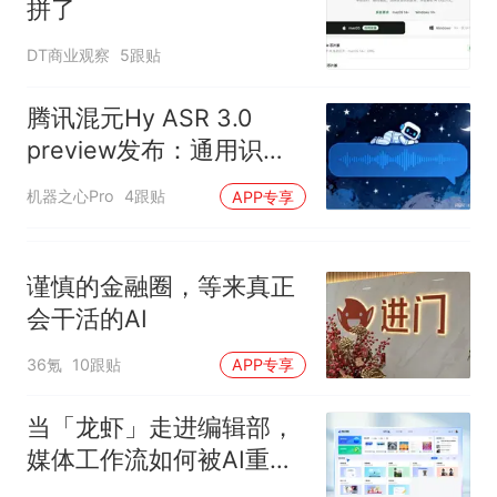
回大海 目击者直呼震惊 （视频
拼了
来源：参考消息）
笔试第一被第二名传话劝弃考
DT商业观察
5跟贴
官方通报
“不想干了特提出辞职”，疑
热
腾讯混元Hy ASR 3.0
似南京大学数院院长辞职信流
preview发布：通用识
传，院方回应：喻良教授已卸
任院长一职，不清楚辞职信来
别、方言覆盖、场景鲁棒
机器之心Pro
4跟贴
APP专享
源；曾用手绘图做头像
性全面提升
谨慎的金融圈，等来真正
会干活的AI
36氪
10跟贴
APP专享
当「龙虾」走进编辑部，
媒体工作流如何被AI重
构？