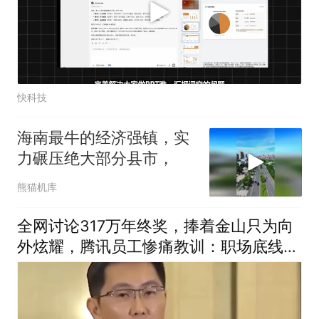
快科技
海南最牛的经济强镇，实
力碾压绝大部分县市，
熊猫机库
全网讨论317万年终奖，捧着金山只为向
外炫耀，腾讯员工惨痛教训：职场底线不
容试探