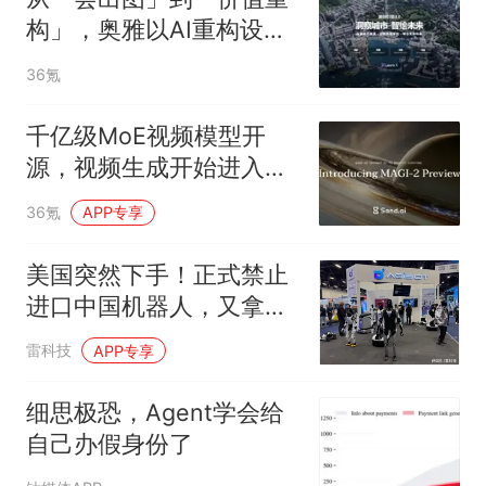
构」，奥雅以AI重构设计
行业工作流
36氪
千亿级MoE视频模型开
源，视频生成开始进入下
一条Scaling Law
36氪
APP专享
美国突然下手！正式禁止
进口中国机器人，又拿国
家安全当幌子
雷科技
APP专享
细思极恐，Agent学会给
自己办假身份了