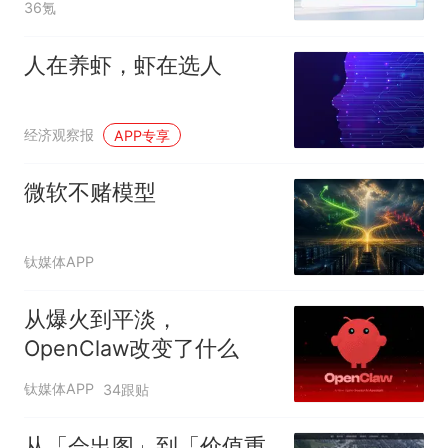
36氪
人在养虾，虾在选人
经济观察报
APP专享
微软不赌模型
钛媒体APP
从爆火到平淡，
OpenClaw改变了什么
钛媒体APP
34跟贴
从「会出图」到「价值重