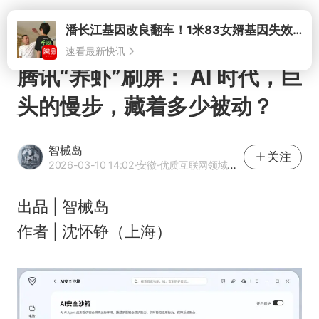
打开
潘长江基因改良翻车！1米83女婿基因失效，12岁外孙身高只到姥爷下巴
速看最新快讯
腾讯“养虾”刷屏： AI 时代，巨
头的慢步，藏着多少被动？
智械岛
关注
2026-03-10 14:02
·安徽
·优质互联网领域创作者
出品 | 智械岛
作者 | 沈怀铮（上海）