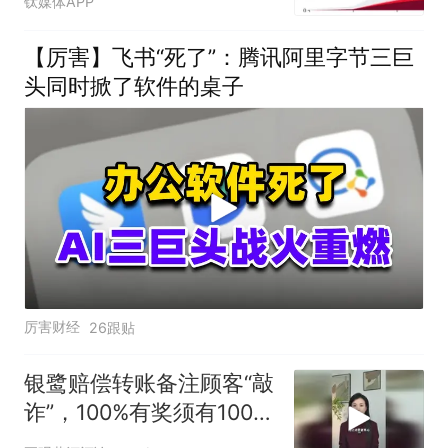
钛媒体APP
【厉害】飞书“死了”：腾讯阿里字节三巨
头同时掀了软件的桌子
厉害财经
26跟贴
银鹭赔偿转账备注顾客“敲
诈”，100%有奖须有100%
的担当