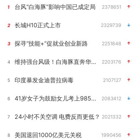
台风“白海豚”影响中国已成定局
2378651
1
长城H10正式上市
2329739
2
探寻“技能+”促就业创业新路
2251848
3
维持强台风级！白海豚直奔华东沿海
2203176
4
印度暴发金迪普拉病毒
2107127
5
41岁女子为鼓励女儿考上985研究生
2083412
6
24小时不关空调 电费反而更低？
2021332
7
美国退回1000亿美元关税
1990456
8