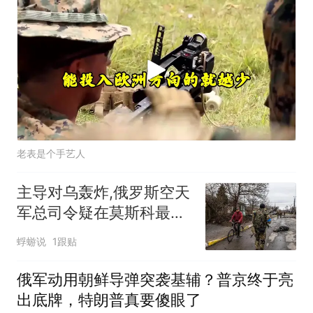
老表是个手艺人
主导对乌轰炸,俄罗斯空天
军总司令疑在莫斯科最贵
餐厅被炸身亡！
蜉蝣说
1跟贴
俄军动用朝鲜导弹突袭基辅？普京终于亮
出底牌，特朗普真要傻眼了