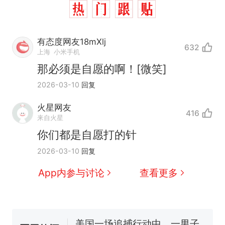
有态度网友18mXlj
632
上海
小米手机
那必须是自愿的啊！[微笑]
2026-03-10
回复
火星网友
416
来自火星
你们都是自愿打的针
西班牙飞地休达边境，摩洛
热
2026-03-10
回复
哥士兵搬起大石块投向移民引
争议，此前一天内数万人从摩
费大厨“全国小炒肉大王”称
新
App内参与讨论
查看更多
洛哥涌入西班牙
号，仅凭视频评出？中国烹饪
协会回应
男子上山采菌偶然发现鸡枞菌
窝，原地守1天等它长大：挖了
140多朵
美国一场追捕行动中，一男子