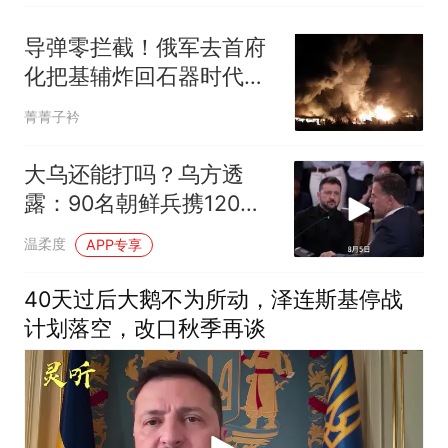
导弹零拦截！俄军去首府
化把基辅炸回石器时代，
西方敢怒不敢言
菁菁子衿
大乌还能打吗？乌方透
露：90名朝鲜兵携120枚
导弹进驻大鹅？
温柔度
APP专享
40天过后大鹅不为所动，泽连斯基停战
计划落空，改口秋季再谈