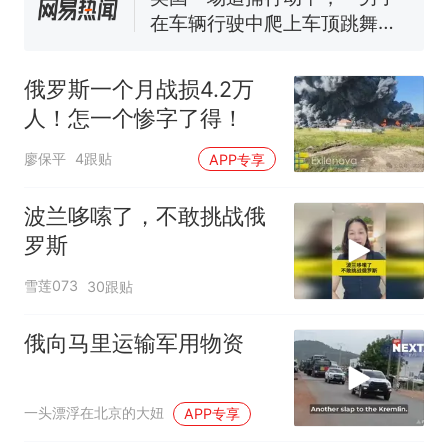
在车辆行驶中爬上车顶跳舞。
（新京报）
笔试第一被第二名传话劝弃考
官方通报
俄罗斯一个月战损4.2万
美国渔民钓获鲨鱼徒手将其拽
人！怎一个惨字了得！
回大海 目击者直呼震惊 （视频
来源：参考消息）
西班牙飞地休达边境，摩洛
热
廖保平
4跟贴
APP专享
哥士兵搬起大石块投向移民引
争议，此前一天内数万人从摩
波兰哆嗦了，不敢挑战俄
洛哥涌入西班牙
罗斯
雪莲073
30跟贴
俄向马里运输军用物资
一头漂浮在北京的大妞
APP专享