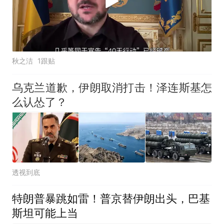
秋之洁
1跟贴
乌克兰道歉，伊朗取消打击！泽连斯基怎
么认怂了？
透视到底
特朗普暴跳如雷！普京替伊朗出头，巴基
斯坦可能上当