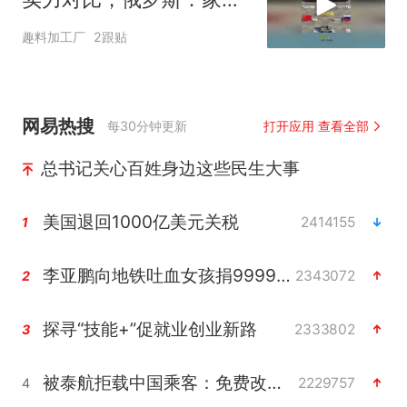
都拿出来了！
趣料加工厂
2跟贴
网易热搜
每30分钟更新
打开应用 查看全部
总书记关心百姓身边这些民生大事
美国退回1000亿美元关税
2414155
1
李亚鹏向地铁吐血女孩捐99999元
2343072
2
探寻“技能+”促就业创业新路
2333802
3
被泰航拒载中国乘客：免费改签没兑现
2229757
4