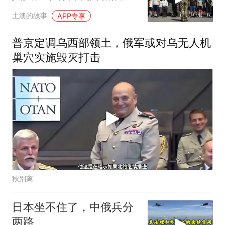
岛派驻义务兵
土澳的故事
APP专享
普京定调乌西部领土，俄军或对乌无人机
巢穴实施毁灭打击
秋别离
日本坐不住了，中俄兵分
两路