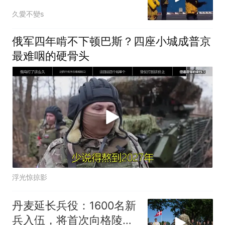
久愛不變s
俄军四年啃不下顿巴斯？四座小城成普京
最难咽的硬骨头
浮光惊掠影
丹麦延长兵役：1600名新
兵入伍，将首次向格陵兰