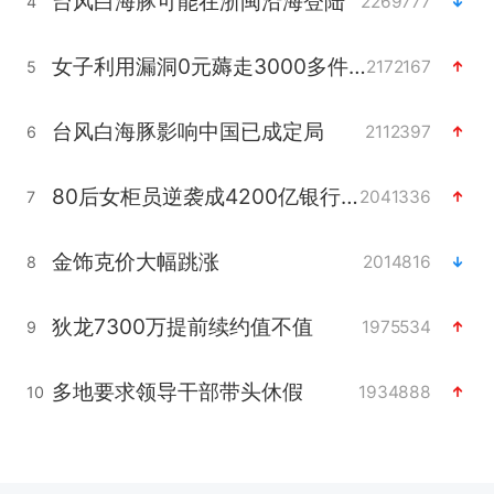
台风白海豚可能在浙闽沿海登陆
2269777
4
女子利用漏洞0元薅走3000多件家电
2172167
5
台风白海豚影响中国已成定局
2112397
6
80后女柜员逆袭成4200亿银行副行长
2041336
7
金饰克价大幅跳涨
2014816
8
狄龙7300万提前续约值不值
1975534
9
多地要求领导干部带头休假
1934888
10