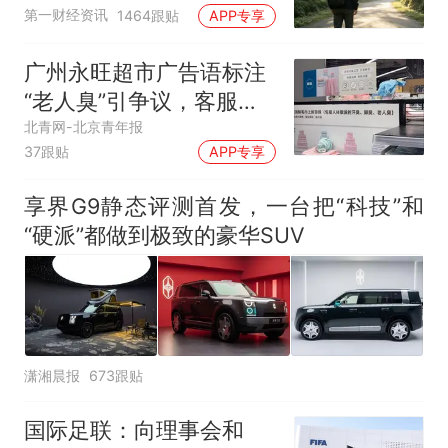
第一财经资讯
1464跟贴
APP专享
广州永旺超市广告语标注
“老人臭”引争议，客服回
应
北青网-北京青年报
37跟贴
APP专享
享界G9静态评测首发，一台把“科技”和
“硬派”都做到极致的豪华SUV
潇湘晨报
673跟贴
国际足联：向理事会和