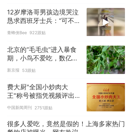
12岁摩洛哥男孩边境哭泣
恳求西班牙士兵：“可不可
以不要把我遣返回国”
青蜂侠Bee
922跟贴
北京的“毛毛虫”进入暴食
期，小鸟不爱吃，数亿头
小蜂迎战
新京报
53跟贴
费大厨"全国小炒肉大
王"称号被指凭视频评出
官方回应
中国新闻周刊
2751跟贴
很多人爱吃，竟然是假的！上海多家热门