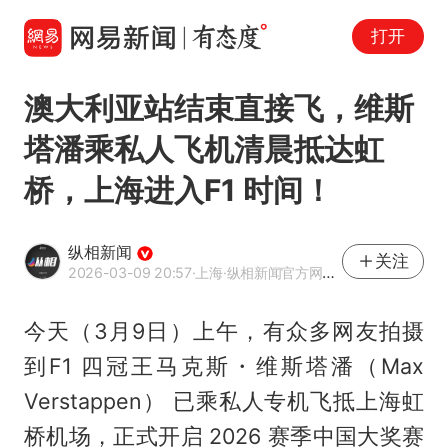
打开
澳大利亚站结束直接飞，维斯
塔潘乘私人飞机清晨抵达虹
桥，上海进入F1 时间！
纵相新闻
关注
2026-03-09 20:57
·上海
·纵相新闻官方网易号
今天（3月9日）上午，有众多网友拍摄
到F1 四冠王马克斯・维斯塔潘（Max
Verstappen） 已乘私人专机飞抵上海虹
桥机场，正式开启 2026 赛季中国大奖赛