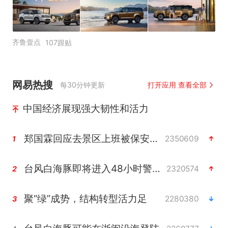
齐鲁壹点
107跟贴
网易热搜
每30分钟更新
打开应用 查看全部
中国经济展现强大韧性和活力
郑国霖回应去景区上班被保安拦下
2350609
1
台风白海豚即将进入48小时警戒线
2320574
2
聚“绿”成势，结构转型活力足
2280380
3