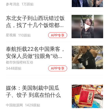
难"
参考消息
1万跟贴
东北女子到山西玩错过饭
点，找了十几个饭馆都没
开门：午休到几点
星视频
110跟贴
APP专享
泰航拒载22名中国乘客，
安保人员做“拉眼角”动
作，泰国机场最新回应：
都市快报橙柿互动
3448跟贴
APP专享
拒绝登机决定由航司作
出；亲历者：曾承诺免费
改签但没兑现
媒体：美国制裁中国瓜
子、饺子 到底在怕什么
中国能源网
1429跟贴