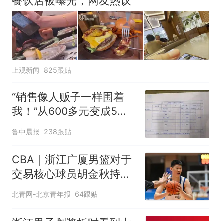
餐饮店被曝光，网友热议
上观新闻
825跟贴
“销售像人贩子一样围着
我！”从600多元变成5万
元，57岁保洁阿姨做医美
鲁中晨报
238跟贴
后眼睛肿到流泪、视物模
糊
CBA｜浙江广厦男篮对于
交易核心球员胡金秋持开
放态度
北青网-北京青年报
64跟贴