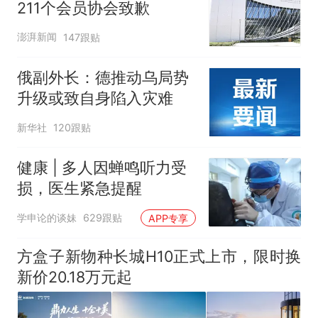
211个会员协会致歉
澎湃新闻
147跟贴
俄副外长：德推动乌局势
升级或致自身陷入灾难
新华社
120跟贴
健康 | 多人因蝉鸣听力受
损，医生紧急提醒
学申论的谈妹
629跟贴
APP专享
方盒子新物种长城H10正式上市，限时换
新价20.18万元起