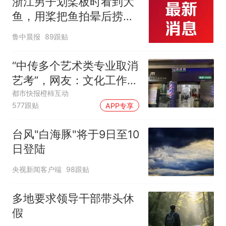
浙江男子划桨板时看到大
鱼，用桨把鱼拍晕后捞
起；当事人：鱼重7斤6
鲁中晨报
89跟贴
两，做成红烧辣子鱼块，
味道很好
“中传多个艺术类专业取消
艺考”，网友：文化工作者
一定要有文化，这句话的
都市快报橙柿互动
577跟贴
APP专享
含金量还在持续上升
台风"白海豚"将于9日至10
日登陆
央视新闻客户端
98跟贴
多地要求领导干部带头休
假