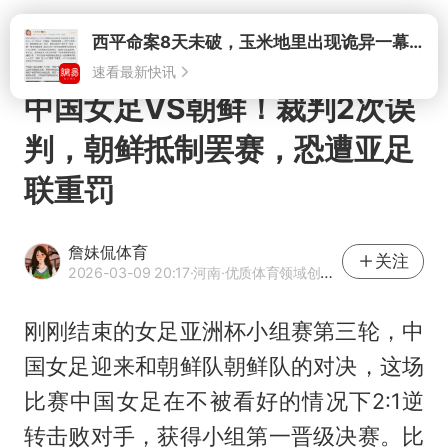
打开
西平命案8天未破，玉米地里出现诡异一幕，我突然想起了欧金中
速看最新快讯
中国女足VS朝鲜！裁判2次误
判，朝鲜抵制罢赛，恐遭亚足
联重罚
詹妹侃体育
关注
2026-03-09 20:17
·河南
·优质体育领域创作者
刚刚结束的女足亚洲杯小组赛第三轮，中
国女足迎来和朝鲜队朝鲜队的对决，这场
比赛中国女足在不被看好的情况下2:1逆
转击败对手，获得小组第一晋级决赛。比