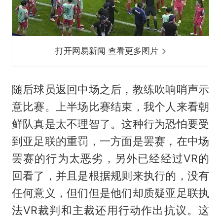
打开网易新闻 查看更多图片
随后球员返回中场之后，教练吹响哨声示
意比赛。上半场比赛结束，我个人来看朝
鲜队真是太不理智了。这种行为恐怕要受
到亚足联的重罚，一方面是罢赛，在中场
罢赛的行为太恶劣，另外已经经过VR的
回看了，并且是根据规则来执行的，没有
任何意义，但们但是他们却质疑亚足联执
法VR裁判和主裁还用行动作出抗议。这