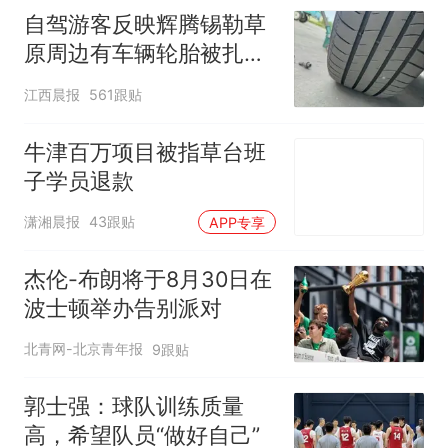
自驾游客反映辉腾锡勒草
原周边有车辆轮胎被扎，
修理店铺换胎价格高达千
江西晨报
561跟贴
元，官方发布情况通报
牛津百万项目被指草台班
子学员退款
潇湘晨报
43跟贴
APP专享
杰伦-布朗将于8月30日在
波士顿举办告别派对
北青网-北京青年报
9跟贴
郭士强：球队训练质量
高，希望队员“做好自己”