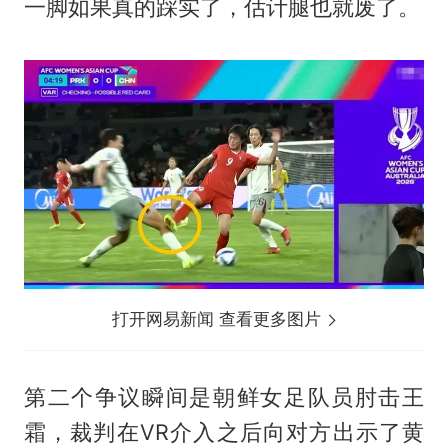
一脚如果真的踩实了，估计腿也就废了。
打开网易新闻 查看更多图片
第二个争议瞬间是朝鲜女足队员肘击王
霜，裁判在VR介入之后向对方出示了黄