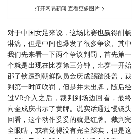
打开网易新闻 查看更多图片
对于中国女足来说，这场比赛也赢得酣畅
淋漓，但是中间也爆发了很多争议。其中
我们先来看一下两个争议判罚，首先第一
个就是出现在比赛第三分钟，比赛一开始
邵子钦遭到朝鲜队员金庆成踢踏膝盖，裁
判第一时间吹罚，但是并未出牌，随后经
过VR介入之后，裁判到场边回看，最终
向金成庆出示了黄牌。说实话通过慢镜头
回看，这个动作妥妥的就是红牌。裁判完
全眼瞎，或者觉得没有完全踩实，但是这