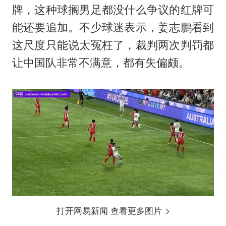
牌，这种球搁男足都没什么争议的红牌可
能还要追加。不少球迷表示，姜志鹏看到
这尺度只能说太冤枉了，裁判两次判罚都
让中国队非常不满意，都有失偏颇。
打开网易新闻 查看更多图片