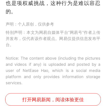
也是项权威挑战，这种行为是难以容忍
的。
声明：个人原创，仅供参考
特别声明：本文为网易自媒体平台“网易号”作者上传
并发布，仅代表该作者观点。网易仅提供信息发布平
台。
Notice: The content above (including the pictures
and videos if any) is uploaded and posted by a
user of NetEase Hao, which is a social media
platform and only provides information storage
services.
打开网易新闻，阅读体验更佳