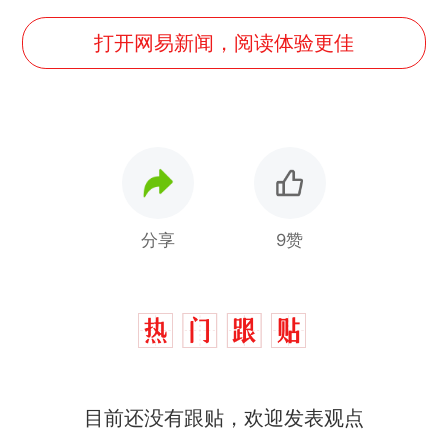
打开网易新闻，阅读体验更佳
分享
9赞
那个在床头放菜刀的女孩，
热
因老师一句“跟我回家”改写了
人生
搬家报价570元，搬到楼下
新
目前还没有跟贴，欢迎发表观点
交5060元才肯搬上楼！女子傻
眼了……
十多万人报名的考试，成绩全