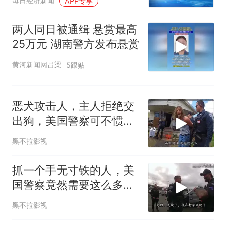
每日经济新闻
APP专享
光：嫌疑人勾结考务人员
提前获取试卷，立即答
两人同日被通缉 悬赏最高
题，用电子设备点对点传
25万元 湖南警方发布悬赏
答案给考生
黄河新闻网吕梁
5跟贴
恶犬攻击人，主人拒绝交
出狗，美国警察可不惯着
你
黑不拉影视
抓一个手无寸铁的人，美
国警察竟然需要这么多支
援
黑不拉影视