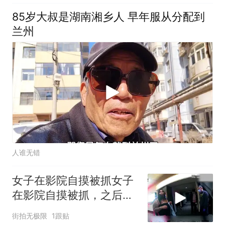
85岁大叔是湖南湘乡人 早年服从分配到
兰州
人谁无错
女子在影院自摸被抓女子
在影院自摸被抓，之后跟
警察狡辩
街拍无极限
1跟贴