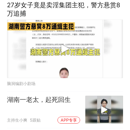
27岁女子竟是卖淫集团主犯，警方悬赏8
万追捕
脑洞编剧小剧场
湖南一老太，起死回生
主持生小爽
5跟贴
APP专享