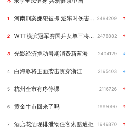
乐享全民健身 共筑健康中国
河南刑案嫌犯被抓 逃窜时伤害多人
2484209
1
WTT横滨冠军赛国乒女单三将晋级四强
2478882
2
光影经济撬动暑期消费新蓝海
2404129
3
白海豚将正面袭击贯穿浙江
2195403
4
杭州全市有序停课
2116726
5
黄金牛市回来了吗
1995090
6
酒店花洒现排泄物住客索赔遭拒
1949870
7