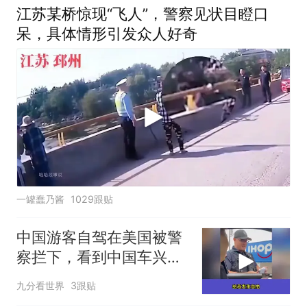
江苏某桥惊现“飞人”，警察见状目瞪口
呆，具体情形引发众人好奇
一罐蠢乃酱
1029跟贴
中国游客自驾在美国被警
察拦下，看到中国车兴奋
得把徽章送给游客
九分看世界
3跟贴