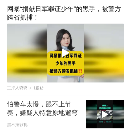
网暴“捐献日军罪证少年”的黑手，被警方
跨省抓捕！
主持人璐璐lu
1跟贴
怕警车太慢，跟不上节
奏，嫌疑人特意原地遛弯
黑不拉影视