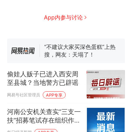
部作废，公平么？
空调24小时开着反而更省电？
App内参与讨论
电力部门回应
佛山一中学招聘物理教师，笔
试前13名均遭淘汰？教育局：
已叫停招聘，成立调查组全面
“不建议大家买深色蛋糕”上热
核查
搜，网友：天塌了！
那个在床头放菜刀的女孩，
热
因老师一句“跟我回家”改写了
偷娃人贩子已进入西安周
人生
至县城？当地警方已辟谣
网易号社区管理员
APP专享
河南公安机关查实“三支一
扶”招募笔试存在组织作弊
犯罪行为，作案流程曝