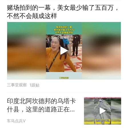
赌场拍到的一幕，美女最少输了五百万，
不然不会颠成这样
三事堂观察
1跟贴
印度北阿坎德邦的乌塔卡
什县，这里的道路正在不
断地下沉
车马点兵V