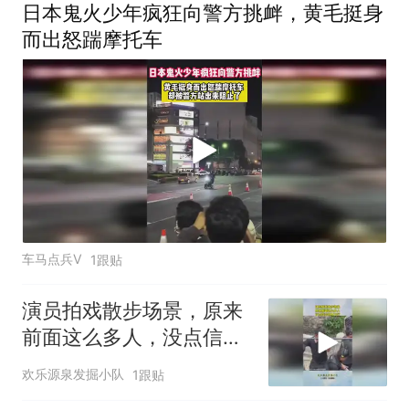
日本鬼火少年疯狂向警方挑衅，黄毛挺身
而出怒踹摩托车
车马点兵V
1跟贴
演员拍戏散步场景，原来
前面这么多人，没点信念
感真不行！
欢乐源泉发掘小队
1跟贴