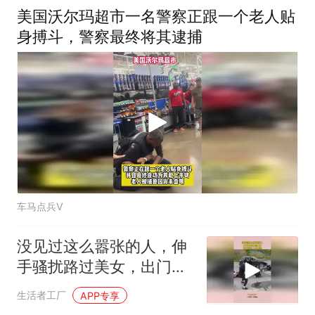
美国沃尔玛超市一名警察正跟一个老人贴
身搏斗，警察最终将其逮捕
车马点兵V
没见过这么嚣张的人，伸
手骚扰路过美女，出门可
没人惯着他！
生活者工厂
APP专享