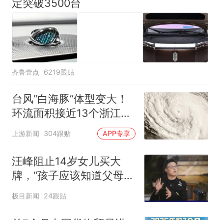
定突破3500台
齐鲁壹点
6219跟贴
台风“白海豚”体型变大！
环流面积接近13个浙江那
么大
上游新闻
304跟贴
APP专享
汪峰阻止14岁女儿买大
牌，“孩子应该知道父母的
不易”，称自己买衣服80%
极目新闻
24跟贴
都在淘宝