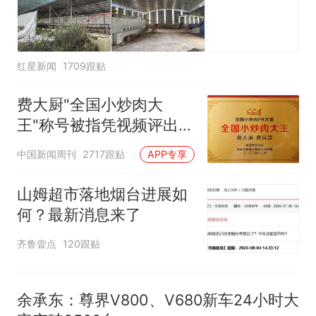
红星新闻
1709跟贴
费大厨"全国小炒肉大
王"称号被指凭视频评出
官方回应
中国新闻周刊
2717跟贴
APP专享
山姆超市落地烟台进展如
何？最新消息来了
齐鲁壹点
120跟贴
余承东：尊界V800、V680新车24小时大