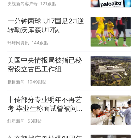
央视新闻客户端
121跟贴
一分钟两球 U17国足2:1逆
转勒沃库森U17队
环球网资讯
144跟贴
美国中央情报局被指已秘
密设立古巴工作组
极目新闻
1049跟贴
中传部分专业明年不再艺
考 毕业生称面试曾被问
“如何策划晚会” 专家：遏
红星新闻
63跟贴
制“艺考捷径化”