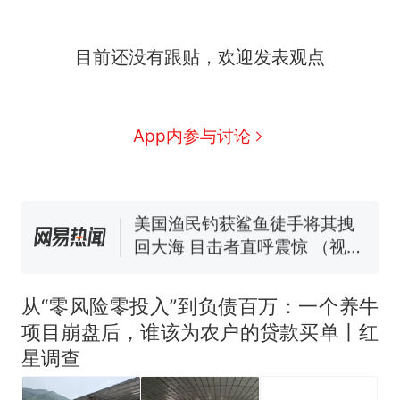
因老师一句“跟我回家”改写了
人生
制裁瓜子饺子，美国怕什
新
目前还没有跟贴，欢迎发表观点
么？
费大厨“全国小炒肉大王”称
号，仅凭视频评出？中国烹饪
协会回应
男子上山采菌偶然发现鸡枞菌
App内参与讨论
窝，原地守1天等它长大：挖了
140多朵
美国渔民钓获鲨鱼徒手将其拽
回大海 目击者直呼震惊 （视频
来源：参考消息）
笔试第一被第二名传话劝弃考
官方通报
那个在床头放菜刀的女孩，
热
因老师一句“跟我回家”改写了
从“零风险零投入”到负债百万：一个养牛
人生
项目崩盘后，谁该为农户的贷款买单丨红
星调查