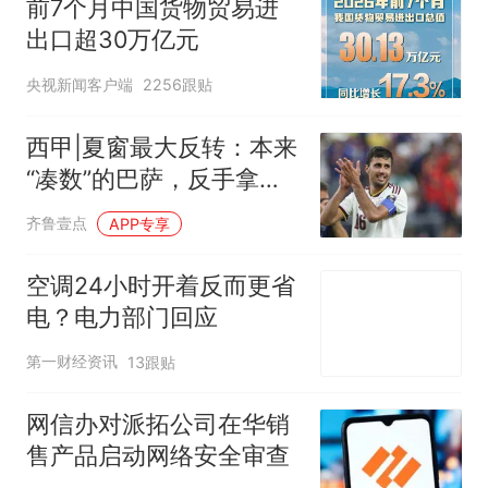
前7个月中国货物贸易进
出口超30万亿元
央视新闻客户端
2256跟贴
西甲|夏窗最大反转：本来
“凑数”的巴萨，反手拿下
了罗德里！
齐鲁壹点
APP专享
空调24小时开着反而更省
电？电力部门回应
第一财经资讯
13跟贴
网信办对派拓公司在华销
售产品启动网络安全审查