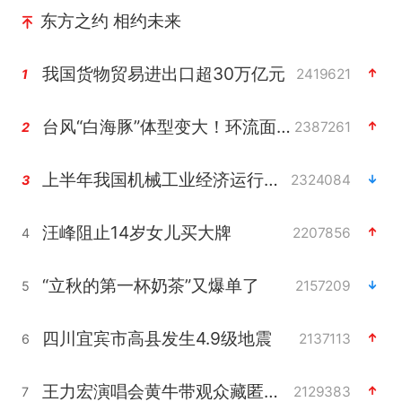
东方之约 相约未来
我国货物贸易进出口超30万亿元
2419621
1
台风“白海豚”体型变大！环流面积接近13个浙江那么大
2387261
2
上半年我国机械工业经济运行稳中有进
2324084
3
汪峰阻止14岁女儿买大牌
2207856
4
“立秋的第一杯奶茶”又爆单了
2157209
5
四川宜宾市高县发生4.9级地震
2137113
6
王力宏演唱会黄牛带观众藏匿被查获
2129383
7