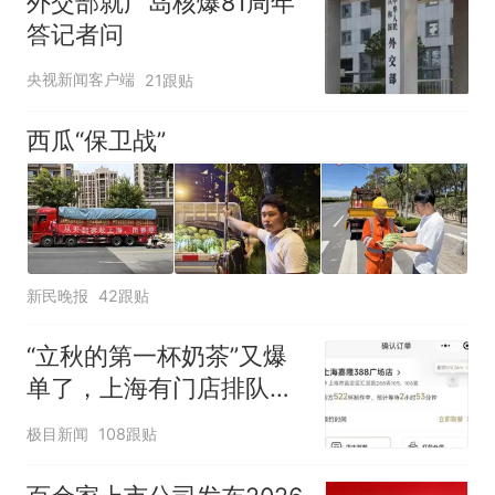
外交部就广岛核爆81周年
答记者问
央视新闻客户端
21跟贴
西瓜“保卫战”
新民晚报
42跟贴
“立秋的第一杯奶茶”又爆
单了，上海有门店排队超
500杯，店员：今天奶茶
极目新闻
108跟贴
店都很忙，要等2个多小
时