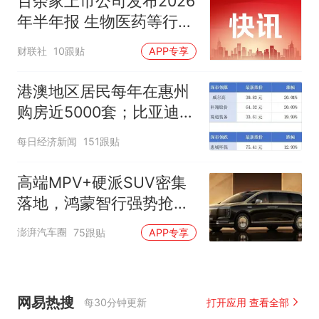
百余家上市公司发布2026
年半年报 生物医药等行业
现亮点
财联社
10跟贴
APP专享
港澳地区居民每年在惠州
购房近5000套；比亚迪销
量跻身全球车企第六丨大
每日经济新闻
151跟贴
湾区财经早参
高端MPV+硬派SUV密集
落地，鸿蒙智行强势抢占
自主高端市场制高点
澎湃汽车圈
75跟贴
APP专享
网易热搜
每30分钟更新
打开应用 查看全部