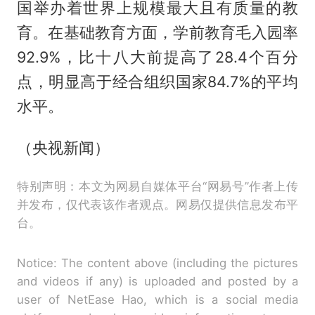
国举办着世界上规模最大且有质量的教
育。在基础教育方面，学前教育毛入园率
92.9%，比十八大前提高了28.4个百分
点，明显高于经合组织国家84.7%的平均
水平。
（央视新闻）
特别声明：本文为网易自媒体平台“网易号”作者上传
并发布，仅代表该作者观点。网易仅提供信息发布平
台。
Notice: The content above (including the pictures
and videos if any) is uploaded and posted by a
user of NetEase Hao, which is a social media