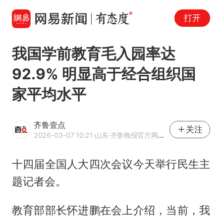
打开
我国学前教育毛入园率达
92.9% 明显高于经合组织国
家平均水平
齐鲁壹点
关注
2026-03-07 10:21
·山东
·齐鲁晚报官方网易号
十四届全国人大四次会议今天举行民生主
题记者会。
教育部部长怀进鹏在会上介绍，当前，我