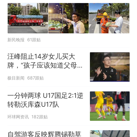
新民晚报
61跟贴
汪峰阻止14岁女儿买大
牌，“孩子应该知道父母的
不易”，称自己买衣服80%
极目新闻
687跟贴
都在淘宝
一分钟两球 U17国足2:1逆
转勒沃库森U17队
环球网资讯
182跟贴
自驾游客反映辉腾锡勒草