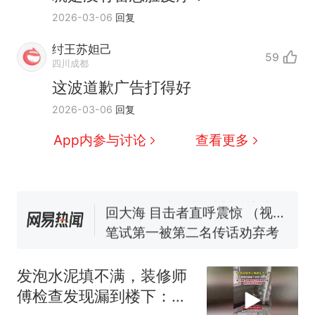
2026-03-06
回复
纣王苏妲己
59
四川成都
这波道歉广告打得好
那个在床头放菜刀的女孩，
热
2026-03-06
回复
因老师一句“跟我回家”改写了
人生
费大厨“全国小炒肉大王”称
新
App内参与讨论
查看更多
号，仅凭视频评出？中国烹饪
协会回应
美国渔民钓获鲨鱼徒手将其拽
回大海 目击者直呼震惊 （视频
来源：参考消息）
笔试第一被第二名传话劝弃考
官方通报
佛山一中学招聘物理教师，笔
试前13名均遭淘汰？教育局：
发泡水泥填不满，装修师
已叫停招聘，成立调查组全面
台风"白海豚"中心附近最大风
傅检查发现漏到楼下：出
核查
力已达15级 最新研判