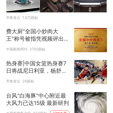
齐鲁壹点
1.8万跟贴
费大厨"全国小炒肉大
王"称号被指凭视频评出
官方回应
中国新闻周刊
2750跟贴
热身赛|中国女篮热身赛7
日将战尼日利亚，杨舒予
有望出战
齐鲁壹点
28跟贴
台风"白海豚"中心附近最
大风力已达15级 最新研判