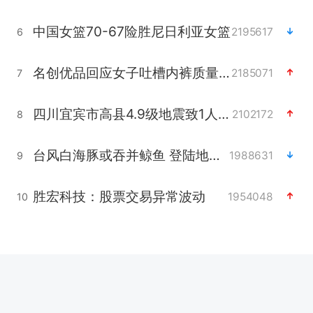
中国女篮70-67险胜尼日利亚女篮
2195617
6
名创优品回应女子吐槽内裤质量差
2185071
7
四川宜宾市高县4.9级地震致1人死亡
2102172
8
台风白海豚或吞并鲸鱼 登陆地点更新
1988631
9
胜宏科技：股票交易异常波动
1954048
10