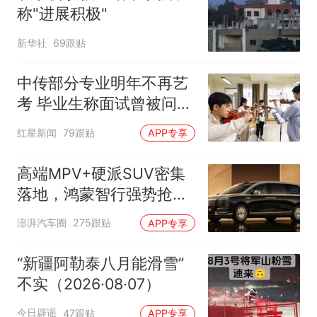
称"进展积极"
新华社
69跟贴
中传部分专业明年不再艺
考 毕业生称面试曾被问
“如何策划晚会” 专家：遏
红星新闻
79跟贴
APP专享
制“艺考捷径化”
高端MPV+硬派SUV密集
落地，鸿蒙智行强势抢占
自主高端市场制高点
澎湃汽车圈
275跟贴
APP专享
“新疆阿勒泰八月能滑雪”
不实（2026·08·07）
今日辟谣
47跟贴
APP专享