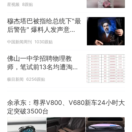
风口未延伸到外墙
那个在床头放菜刀的女孩，
热
星视频
8跟贴
因老师一句“跟我回家”改写了
人生
穆杰塔巴被指给总统下"最
后警告" 爆料人发声意味
深长
中国新闻周刊
1030跟贴
佛山一中学招聘物理教
师，笔试前13名均遭淘
汰？教育局：已叫停招
极目新闻
6256跟贴
聘，成立调查组全面核查
余承东：尊界V800、V680新车24小时大
定突破3500台