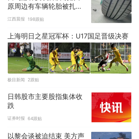
原周边有车辆轮胎被扎，
修理店铺换胎价格高达千
江西晨报
198跟贴
元，官方发布情况通报
上海明日之星冠军杯：U17国足晋级决赛
极目新闻
2跟贴
日韩股市主要股指集体收
跌
证券时报
64跟贴
以黎会谈被迫结束 美方声