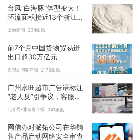
台风“白海豚”体型变大！
环流面积接近13个浙江那
么大
上游新闻
234跟贴
前7个月中国货物贸易进
出口超30万亿元
央视新闻客户端
2172跟贴
广州永旺超市广告语标注
“老人臭”引争议，客服回
应
北青网-北京青年报
241跟贴
网信办对派拓公司在华销
售产品启动网络安全审查