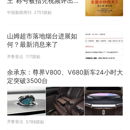
王"称号被指凭视频评出
官方回应
中国新闻周刊
2751跟贴
山姆超市落地烟台进展如
何？最新消息来了
齐鲁壹点
117跟贴
余承东：尊界V800、V680新车24小时大
定突破3500台
齐鲁壹点
5788跟贴