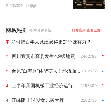
自主高端市场制高点
澎湃汽车圈
75跟贴
网易热搜
每30分钟更新
打开应用 查看全部
如何把百年大党建设得更加坚强有力？
四川宜宾市高县发生4.9级地震
2402798
1
台风“白海豚”体型变大！环流面积接近13个浙江那么大
2312637
2
上半年我国机械工业经济运行稳中有进
2283600
3
汪峰阻止14岁女儿买大牌
2282738
4