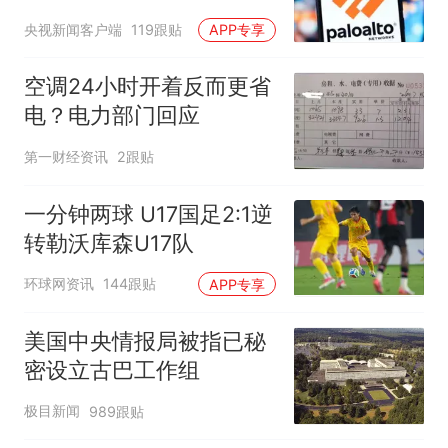
央视新闻客户端
119跟贴
APP专享
空调24小时开着反而更省
电？电力部门回应
第一财经资讯
2跟贴
一分钟两球 U17国足2:1逆
转勒沃库森U17队
环球网资讯
144跟贴
APP专享
美国中央情报局被指已秘
密设立古巴工作组
极目新闻
989跟贴