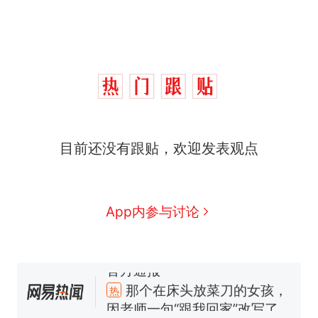
那个在床头放菜刀的女孩，
热
因老师一句“跟我回家”改写了
人生
制裁瓜子饺子，美国怕什
新
么？
费大厨“全国小炒肉大王”称
目前还没有跟贴，欢迎发表观点
号，仅凭视频评出？中国烹饪
协会回应
男子上山采菌偶然发现鸡枞菌
窝，原地守1天等它长大：挖了
140多朵
美国渔民钓获鲨鱼徒手将其拽
App内参与讨论
回大海 目击者直呼震惊 （视频
来源：参考消息）
笔试第一被第二名传话劝弃考
官方通报
那个在床头放菜刀的女孩，
热
因老师一句“跟我回家”改写了