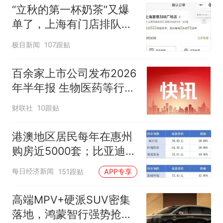
“立秋的第一杯奶茶”又爆
单了，上海有门店排队超
500杯，店员：今天奶茶
极目新闻
107跟贴
店都很忙，要等2个多小
时
百余家上市公司发布2026
年半年报 生物医药等行业
现亮点
财联社
10跟贴
港澳地区居民每年在惠州
购房近5000套；比亚迪销
量跻身全球车企第六丨大
每日经济新闻
151跟贴
APP专享
湾区财经早参
高端MPV+硬派SUV密集
落地，鸿蒙智行强势抢占