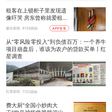
人生
租客在上锁柜子里发现遗
像吓哭 房东曾称就爱租给
男生
极目新闻
6156跟贴
APP专享
从“零风险零投入”到负债百万：一个养牛
项目崩盘后，谁该为农户的贷款买单丨红
星调查
红星新闻
1702跟贴
费大厨"全国小炒肉大