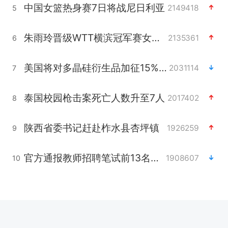
中国女篮热身赛7日将战尼日利亚
2149418
5
朱雨玲晋级WTT横滨冠军赛女单八强
2135361
6
美国将对多晶硅衍生品加征15%关税
2031114
7
泰国校园枪击案死亡人数升至7人
2017402
8
陕西省委书记赶赴柞水县杏坪镇
1926259
9
官方通报教师招聘笔试前13名被淘汰
1908607
10