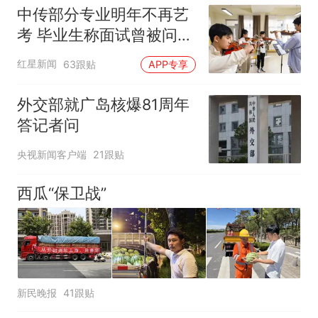
中传部分专业明年不再艺
考 毕业生称面试曾被问
“如何策划晚会” 专家：遏
红星新闻
63跟贴
APP专享
制“艺考捷径化”
外交部就广岛核爆81周年
答记者问
央视新闻客户端
21跟贴
西瓜“保卫战”
新民晚报
41跟贴