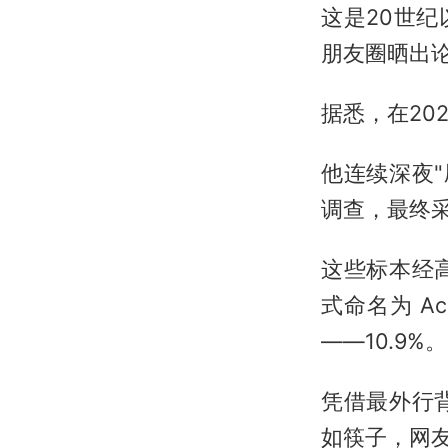
这是20世
朋友圈晒出论
据悉，在20
他连续深夜
调查，最终
这些标本经
式命名为 Ach
——10.9%。
凭借最外行
如筷子，网友