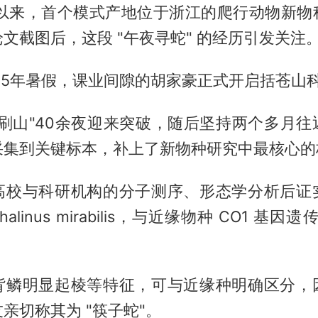
纪以来，首个模式产地位于浙江的爬行动物新物
文截图后，这段 "午夜寻蛇" 的经历引发关注
25年暑假，课业间隙的胡家豪正式开启括苍山
"刷山"40余夜迎来突破，随后坚持两个多月往
采集到关键标本，补上了新物种研究中最核心的
高校与科研机构的分子测序、形态学分析后证
alinus mirabilis，与近缘物种 CO1 基因遗
背鳞明显起棱等特征，可与近缘种明确区分，
亲切称其为 "筷子蛇"。