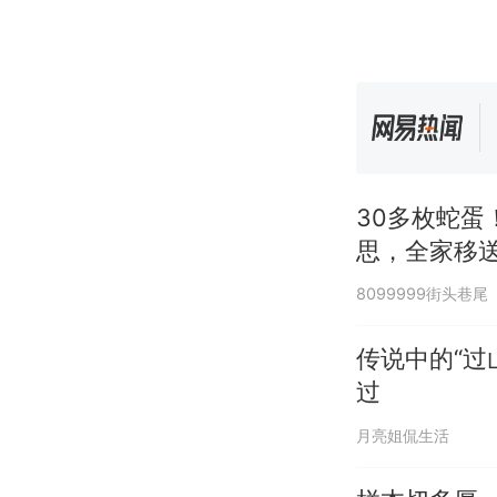
30多枚蛇
思，全家移送
8099999街头巷尾
传说中的“过
过
月亮姐侃生活