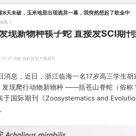
案8天未破，玉米地里出现诡异一幕，我突然想起了欧金中
快讯
生发现新物种筷子蛇 直接发SCI期
 12:37
·河南
·快科技官方网易号
6日消息，近日，浙江临海一名17岁高三学生胡
发现爬行动物新物种 ——括苍山脊蛇（俗称 
际期刊《Zoosystematics and Evolu
I。