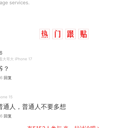
rage services.
6
大哥大 iPhone 17
爷？
06
回复
hone 15
那个在床头放菜刀的女孩，因老师一句“跟我回家”
热
普通人，普通人不要多想
制裁瓜子饺子，美国怕什么？
新
06
回复