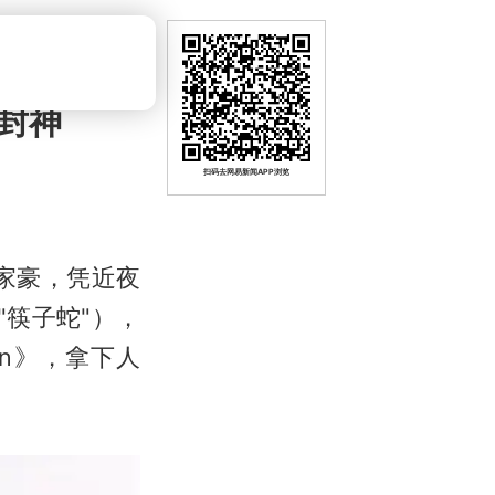
刊封神
扫码去网易新闻APP浏览
家豪，凭近夜
"筷子蛇"），
tion》，拿下人