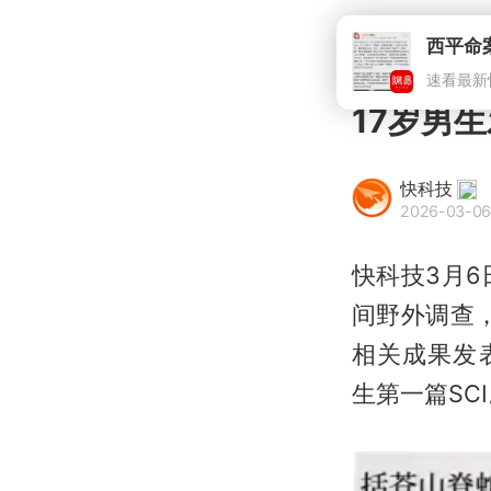
西平命
速看最新
17岁男
快科技
2026-03-06
快科技3月
间野外调查，
相关成果发表于国
生第一篇SC