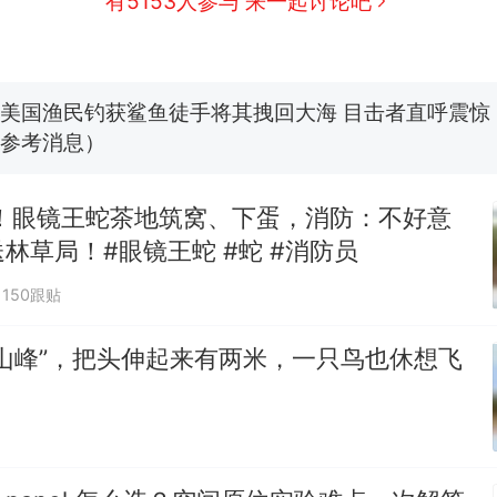
有5153人参与 来一起讨论吧
费大厨“全国小炒肉大王”称号，仅凭视频评出？中国
美国渔民钓获鲨鱼徒手将其拽回大海 目击者直呼震惊
参考消息）
笔试第一被第二名传话劝弃考 官方通报
佛山一中学招聘物理教师，笔试前13名均遭淘汰？教
招聘，成立调查组全面核查
蛋！眼镜王蛇茶地筑窝、下蛋，消防：不好意
那个在床头放菜刀的女孩，因老师一句“跟我回家”
林草局！#眼镜王蛇 #蛇 #消防员
热
150跟贴
山峰”，把头伸起来有两米，一只鸟也休想飞