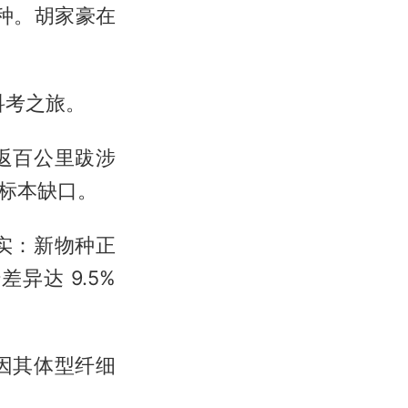
种。胡家豪在
。
科考之旅。
返百公里跋涉
标本缺口。
实：新物种正
传差异达 9.5%
因其体型纤细