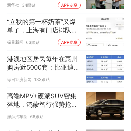
新华社
34跟贴
APP专享
“立秋的第一杯奶茶”又爆
单了，上海有门店排队超
500杯，店员：今天奶茶
极目新闻
63跟贴
APP专享
店都很忙，要等2个多小
时
港澳地区居民每年在惠州
购房近5000套；比亚迪销
量跻身全球车企第六丨大
每日经济新闻
133跟贴
湾区财经早参
高端MPV+硬派SUV密集
落地，鸿蒙智行强势抢占
自主高端市场制高点
澎湃汽车圈
66跟贴