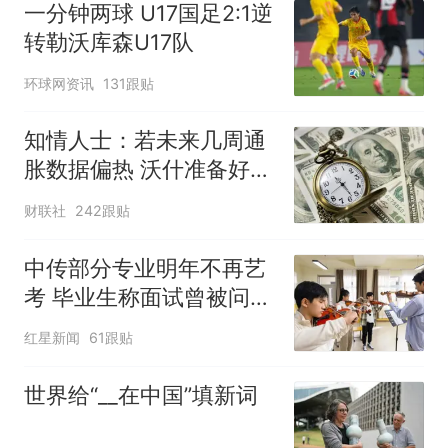
一分钟两球 U17国足2:1逆
转勒沃库森U17队
环球网资讯
131跟贴
知情人士：若未来几周通
胀数据偏热 沃什准备好加
息
财联社
242跟贴
中传部分专业明年不再艺
考 毕业生称面试曾被问
“如何策划晚会” 专家：遏
红星新闻
61跟贴
制“艺考捷径化”
世界给“__在中国”填新词