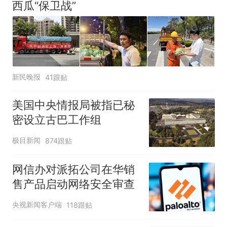
西瓜“保卫战”
新民晚报
41跟贴
美国中央情报局被指已秘
密设立古巴工作组
极目新闻
874跟贴
网信办对派拓公司在华销
售产品启动网络安全审查
央视新闻客户端
118跟贴