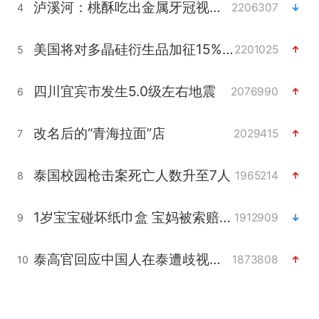
泸溪河：桃酥吃出金属牙冠视频不实
2206307
4
美国将对多晶硅衍生品加征15%关税
2201025
5
四川宜宾市发生5.0级左右地震
2076990
6
改名后的“青海拉面”店
2029415
7
泰国校园枪击案死亡人数升至7人
1965214
8
1岁宝宝碰坏纸巾盒 宝妈被索赔924元
1912909
9
泰高官回应中国人在泰遭歧视：全面调查
1873808
10