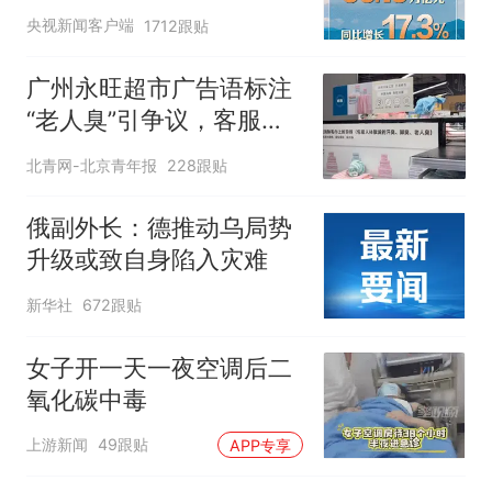
央视新闻客户端
1712跟贴
广州永旺超市广告语标注
“老人臭”引争议，客服回
应
北青网-北京青年报
228跟贴
俄副外长：德推动乌局势
升级或致自身陷入灾难
新华社
672跟贴
女子开一天一夜空调后二
氧化碳中毒
上游新闻
49跟贴
APP专享