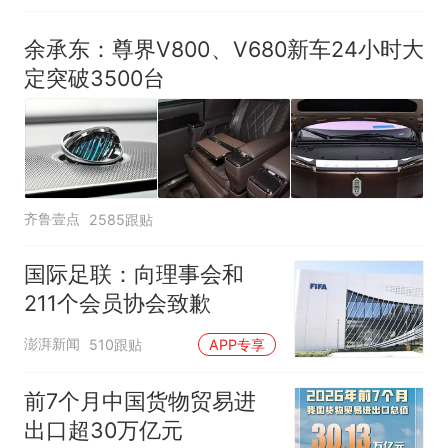
余承东：尊界V800、V680新车24小时大
定突破3500台
齐鲁壹点
2585跟贴
国际足联：向理事会和
211个会员协会致歉
澎湃新闻
510跟贴
APP专享
前7个月中国货物贸易进
出口超30万亿元