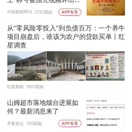
号，仅凭视频评出？中国烹饪
官方回应
协会回应
男子上山采菌偶然发现鸡枞菌
中国新闻周刊
2751跟贴
APP专享
窝，原地守1天等它长大：挖了
140多朵
美国渔民钓获鲨鱼徒手将其拽
从“零风险零投入”到负债百万：一个养牛
回大海 目击者直呼震惊 （视频
项目崩盘后，谁该为农户的贷款买单丨红
来源：参考消息）
女子开一天一夜空调后二氧化
星调查
碳中毒
那个在床头放菜刀的女孩，
热
因老师一句“跟我回家”改写了
人生
红星新闻
1801跟贴
山姆超市落地烟台进展如
何？最新消息来了
齐鲁壹点
100跟贴
APP专享