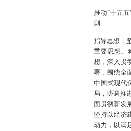
推动“十五
则。
指导思想：
重要思想、
想，深入贯
署，围绕全
中国式现代
局，协调推
面贯彻新发
坚持以经济
动力，以满