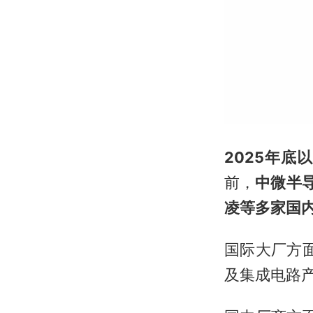
2025年
前，
中微半
凌
等多家国
国际大厂方
及集成电路