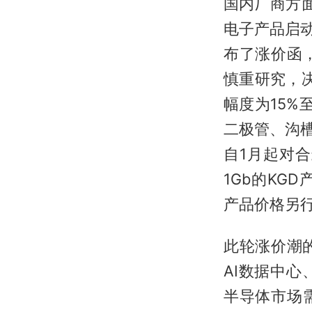
国内厂商方
电子产品启动
布了涨价函
慎重研究，决
幅度为15%至
二极管、沟槽
自1月起对合
1Gb的KG
产品价格另
此轮涨价潮
AI数据中
半导体市场