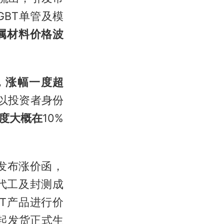
GBT单管及模
属材料价格波
，涨幅一度超
以投资者身份
度大概在
10%
发布涨价函，
代工及封测成
T产品进行价
日起发货正式生