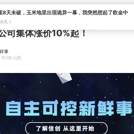
案8天未破，玉米地里出现诡异一幕，我突然想起了欧金中
快讯
公司集体涨价10%起！
鲜事
 10:06
·山西