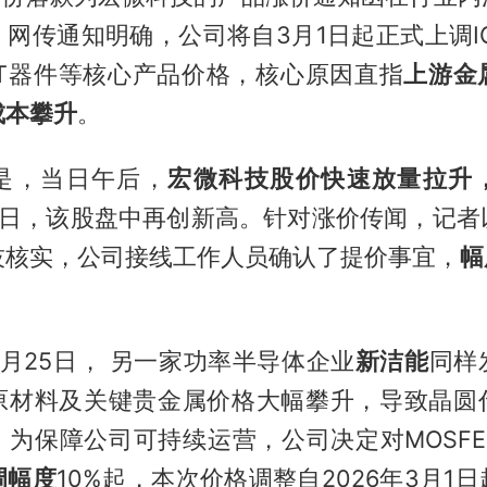
网传通知明确，公司将自3月1日起正式上调I
ET器件等核心产品价格，核心原因直指
上游金
成本攀升
。
是，当日午后，
宏微科技股价快速放量拉升
25日，该股盘中再创新高。针对涨价传闻，记者
技核实，公司接线工作人员确认了提价事宜，
幅
月25日， 另一家功率半导体企业
新洁能
同样
原材料及关键贵金属价格大幅攀升，导致晶圆
，为保障公司可持续运营，公司决定对MOSFE
调幅度
10%起，本次价格调整自2026年3月1