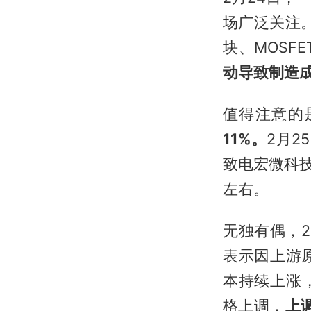
场广泛关注。
块、MOSF
动导致制造
值得注意的
11%。
2月
致电宏微科
左右。
无独有偶，2
表示因上游
本持续上涨
格上调，
上