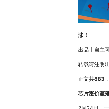
涨！
出品丨自主
转载请注明
正文共
883
芯片涨价蔓
2月24日