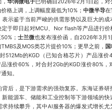
面，
华润微电子
已明确自2026年2月1日起，
价格上调，上调幅度最低为10%；
中微半导
在
，表示鉴于当前严峻的供需形势以及巨大的成
定于即日起对MCU、Nor flash等产品进行
50%；
士兰微
也发布涨价函，自2026年3月
TMBS及MOS类芯片提价10%；更早之前，
国
封512Mb的KGD（已知合格芯片）产品涨价
D产品涨价60%，对合封2Gb的KGD涨价80%，
行通知。
的背后，是下游需求的强劲复苏。东海证券研
心、新能源车、储能和工业控制等下游领域的快
需求持续攀升，其中AI服务器的爆发式增长尤