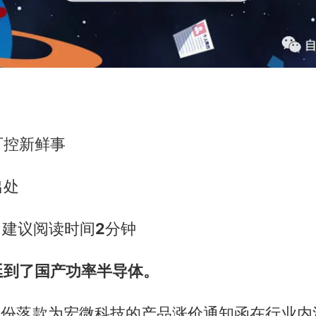
可控新鲜事
出处
，建议阅读时间
2
分钟
延到了国产功率半导体。
，一份落款为宏微科技的产品涨价通知函在行业内