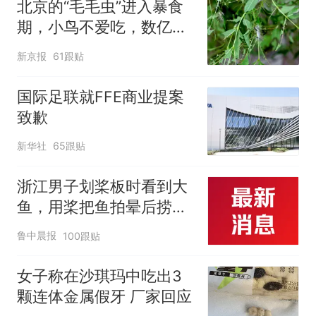
北京的“毛毛虫”进入暴食
改签但没兑现
期，小鸟不爱吃，数亿头
小蜂迎战
新京报
61跟贴
国际足联就FFE商业提案
致歉
新华社
65跟贴
浙江男子划桨板时看到大
鱼，用桨把鱼拍晕后捞
起；当事人：鱼重7斤6
鲁中晨报
100跟贴
两，做成红烧辣子鱼块，
味道很好
女子称在沙琪玛中吃出3
颗连体金属假牙 厂家回应