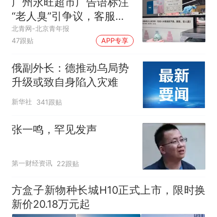
广州永旺超市广告语标注
“老人臭”引争议，客服回
应
北青网-北京青年报
47跟贴
APP专享
俄副外长：德推动乌局势
升级或致自身陷入灾难
新华社
341跟贴
张一鸣，罕见发声
第一财经资讯
22跟贴
方盒子新物种长城H10正式上市，限时换
新价20.18万元起