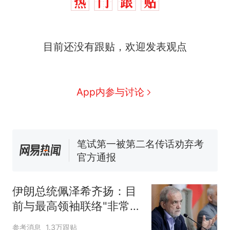
制裁瓜子饺子，美国怕什
热
么？
费大厨“全国小炒肉大王”称
新
目前还没有跟贴，欢迎发表观点
号，仅凭视频评出？中国烹饪
协会回应
男子上山采菌偶然发现鸡枞菌
窝，原地守1天等它长大：挖了
140多朵
那个在床头放菜刀的女孩，因
App内参与讨论
老师一句“跟我回家”改写了人
生
美国渔民钓获鲨鱼徒手将其拽
回大海 目击者直呼震惊 （视频
来源：参考消息）
笔试第一被第二名传话劝弃考
官方通报
制裁瓜子饺子，美国怕什
热
么？
伊朗总统佩泽希齐扬：目
前与最高领袖联络"非常困
难"
参考消息
1.3万跟贴