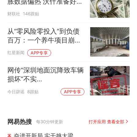
胀数据偏热 沃什准备好加
息
财联社
146跟贴
从“零风险零投入”到负债
百万：一个养牛项目崩盘
后，谁该为农户的贷款买
红星新闻
APP专享
单丨红星调查
网传“深圳地面沉降致车辆
损坏”不实
（2026·08·06）
今日辟谣
8跟贴
APP专享
网易热搜
每30分钟更新
打开应用 查看全部
奋进开新局 实干挑大梁