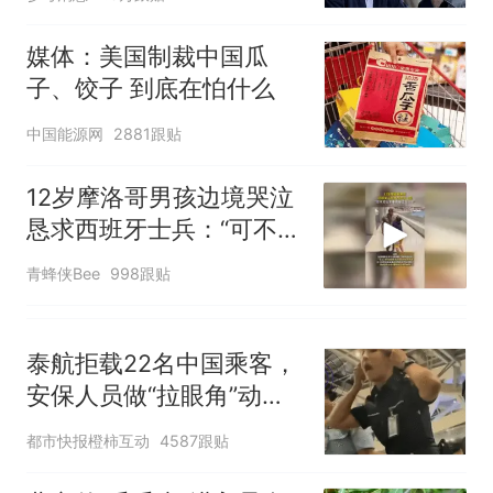
媒体：美国制裁中国瓜
子、饺子 到底在怕什么
中国能源网
2881跟贴
12岁摩洛哥男孩边境哭泣
恳求西班牙士兵：“可不可
以不要把我遣返回国”
青蜂侠Bee
998跟贴
泰航拒载22名中国乘客，
安保人员做“拉眼角”动
作，泰国机场最新回应：
都市快报橙柿互动
4587跟贴
拒绝登机决定由航司作
出；亲历者：曾承诺免费