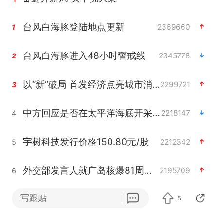
台风白海豚登陆地点更新
2369660
1
台风白海豚进入48小时警戒线
2345778
2
以“新”破局 首发经济点亮城市消费活力
2299721
3
中方回应是否在太平洋海底开采稀土
2218147
4
宇树科技发行价格150.80元/股
2212342
5
外交部发言人就广岛核爆81周年等答记者问
2195709
6
写跟贴
吉林一“温度计大楼”读数爆表
5
2192116
7