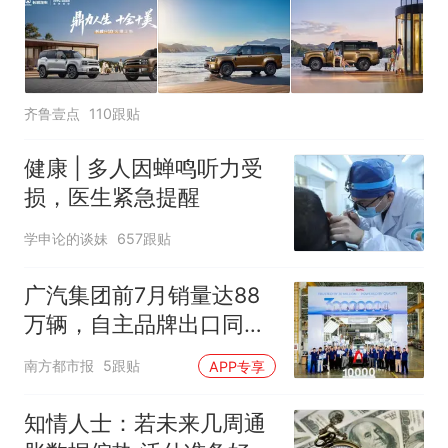
齐鲁壹点
110跟贴
健康 | 多人因蝉鸣听力受
损，医生紧急提醒
学申论的谈妹
657跟贴
广汽集团前7月销量达88
万辆，自主品牌出口同比
增130%
南方都市报
5跟贴
APP专享
知情人士：若未来几周通