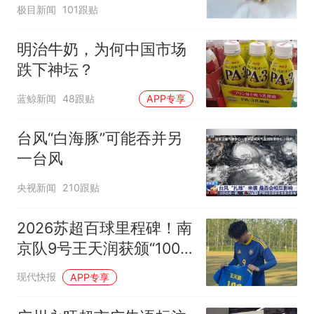
极目新闻
101跟贴
明治牛奶，为何中国市场
跌下神坛？
蓝鲸新闻
48跟贴
APP专享
台风“白海豚”可能吞并另
一台风
央视新闻
210跟贴
2026苏超百球里程碑！南
京队9号王天润获颁“100”
纪念球衣
现代快报
APP专享