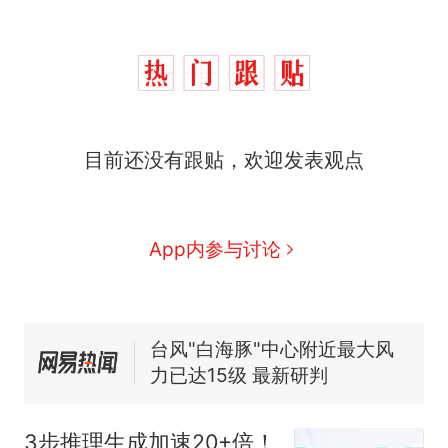
那个在床头放菜刀的女孩，
热
因老师一句“跟我回家”改写了
人生
费大厨“全国小炒肉大王”称
新
目前还没有跟贴，欢迎发表观点
号，仅凭视频评出？中国烹饪
协会回应
美国渔民钓获鲨鱼徒手将其拽
回大海 目击者直呼震惊 （视频
来源：参考消息）
笔试第一被第二名传话劝弃考
App内参与讨论
官方通报
佛山一中学招聘物理教师，笔
试前13名均遭淘汰？教育局：
已叫停招聘，成立调查组全面
台风"白海豚"中心附近最大风
核查
力已达15级 最新研判
那个在床头放菜刀的女孩，
热
因老师一句“跟我回家”改写了
3步推理生成加速20+倍！