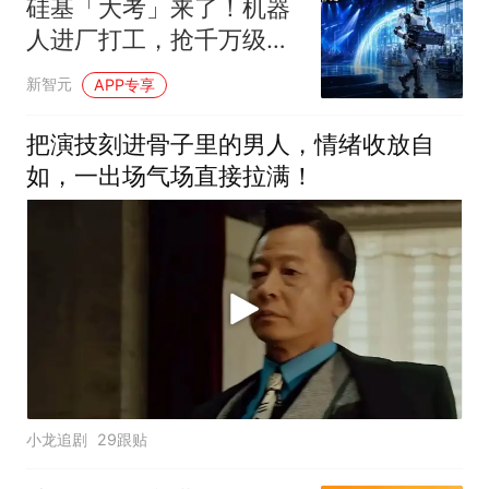
硅基「大考」来了！机器
人进厂打工，抢千万级实
景订单
新智元
APP专享
把演技刻进骨子里的男人，情绪收放自
如，一出场气场直接拉满！
小龙追剧
29跟贴