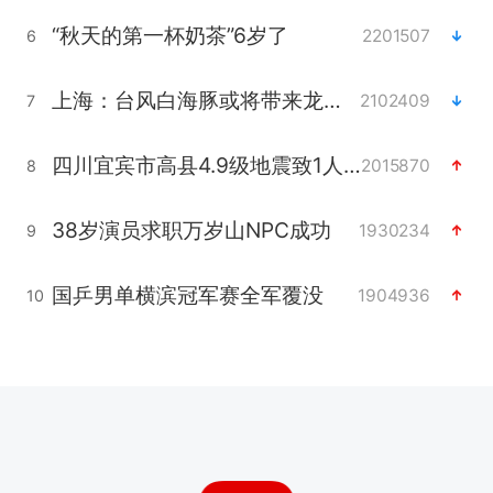
“秋天的第一杯奶茶”6岁了
2201507
6
上海：台风白海豚或将带来龙卷风
2102409
7
四川宜宾市高县4.9级地震致1人死亡
2015870
8
38岁演员求职万岁山NPC成功
1930234
9
国乒男单横滨冠军赛全军覆没
1904936
10