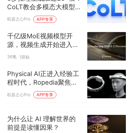
人生
CoLT教会多模态大模型用
「潜思维链」思考
机器之心Pro
APP专享
千亿级MoE视频模型开
源，视频生成开始进入下
一条Scaling Law
36氪
1跟贴
Physical AI正进入经验工
程时代，Ropedia聚焦全
链路数据基建，完成数千
机器之心Pro
APP专享
万美元融资
为什么让 AI 理解世界的
前提是读懂因果？