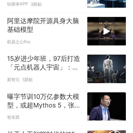
钛媒体APP
3跟贴
阿里达摩院开源具身大脑
基础模型
机器之心Pro
15岁进少年班，97后打造
「元点机器人宇宙」：全
栈技术自研领跑家庭机器
新智元
1跟贴
人赛道
曝字节训10万亿参数大模
型，或超Mythos 5，张一
鸣、梁汝波先后发声
智东西