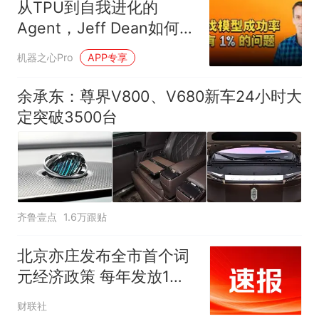
从TPU到自我进化的
Agent，Jeff Dean如何判
断AI的下一步
机器之心Pro
APP专享
余承东：尊界V800、V680新车24小时大
定突破3500台
齐鲁壹点
1.6万跟贴
北京亦庄发布全市首个词
元经济政策 每年发放1亿
元模型、词元券
财联社