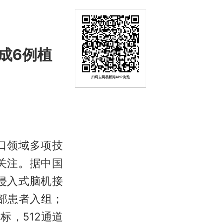
成6例植
扫码去网易新闻APP浏览
口领域多项技
关注。据中国
侵入式脑机接
部患者入组；
标，512通道