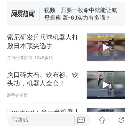
纪录 带来严重影响
视频丨只要一枚命中就能让航
母瘫痪 轰-6J实力有多强？
泰州父亲的手写家书遗失30
年，网友淘到后寄给女儿：花
索尼研发乒乓球机器人打
鸟市场搬了，但爱还在
十多万人报名的考试，成绩
热
败日本顶尖选手
全部作废，公平么？
每日经济新闻
1246跟贴
胸口碎大石、铁布衫、铁
头功，机器人全会！
装甲铲史官
Handroid：当一台机器人
既可以是灵巧手，也可以
写跟贴
1
是人形机器人