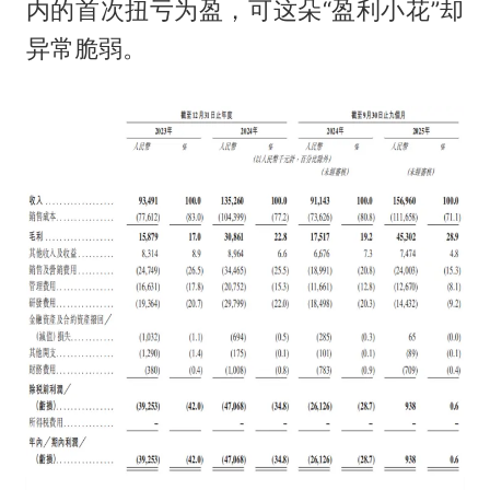
内的首次扭亏为盈，可这朵“盈利小花”却
异常脆弱。