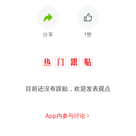
分享
1赞
十多万人报名的考试，成绩
热
目前还没有跟贴，欢迎发表观点
全部作废，公平么？
全球唯一没有法定首都的国
新
家，刚改国名，总统就邀请中
国大使骑行绕了几乎整个国境
5万的小车卖不动，40万以上
App内参与讨论
线一圈，还曾两次到中国寻根
的抢着买
浙江人戒备 "白海豚"已创我国