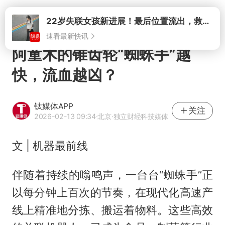
打开
22岁失联女孩新进展！最后位置流出，救援队再曝两大噩耗母亲崩溃
速看最新快讯
阿童木的锥齿轮“蜘蛛手”越
快，流血越凶？
钛媒体APP
关注
2026-02-13 09:34
·北京
·独立财经科技媒体
文 | 机器最前线
伴随着持续的嗡鸣声，一台台“蜘蛛手”正
以每分钟上百次的节奏，在现代化高速产
线上精准地分拣、搬运着物料。这些高效