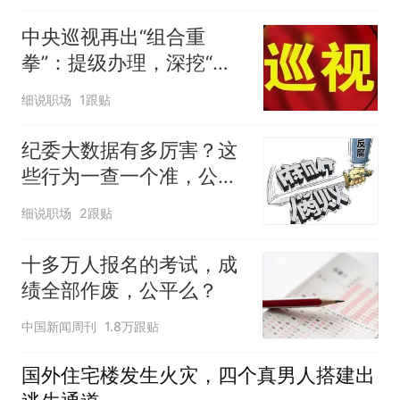
定
中央巡视再出“组合重
拳”：提级办理，深挖“伞
中伞”一查到底！
细说职场
1跟贴
纪委大数据有多厉害？这
些行为一查一个准，公职
人员别再心存侥幸
细说职场
2跟贴
十多万人报名的考试，成
绩全部作废，公平么？
中国新闻周刊
1.8万跟贴
国外住宅楼发生火灾，四个真男人搭建出