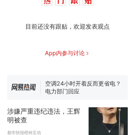
十多万人报名的考试，成绩
热
目前还没有跟贴，欢迎发表观点
全部作废，公平么？
全球唯一没有法定首都的国
新
家，刚改国名，总统就邀请中
国大使骑行绕了几乎整个国境
搬家报价570元，搬到楼下交
App内参与讨论
线一圈，还曾两次到中国寻根
5060元才肯搬上楼！女子傻眼
了……
视频丨只要一枚命中就能让航
母瘫痪 轰-6J实力有多强？
空调24小时开着反而更省电？
电力部门回应
台风"白海豚"登陆 中心附近最
大风力14级
涉嫌严重违纪违法，王辉
十多万人报名的考试，成绩
热
明被查
全部作废，公平么？
都市快报橙柿互动