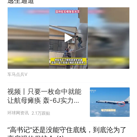
逃生通道
车马点兵V
视频丨只要一枚命中就能
让航母瘫痪 轰-6J实力有
多强？
环球网资讯
2.1万跟贴
“高书记”还是没能守住底线，到底沦为了