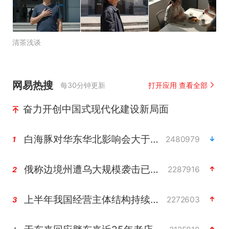
清茶浅谈
网易热搜
每30分钟更新
打开应用 查看全部
奋力开创中国式现代化建设新局面
白海豚对华东华北影响会大于巴威
2480979
1
俄称边境州遭乌大规模袭击已致13伤
2287916
2
上半年我国经营主体结构持续优化
2272603
3