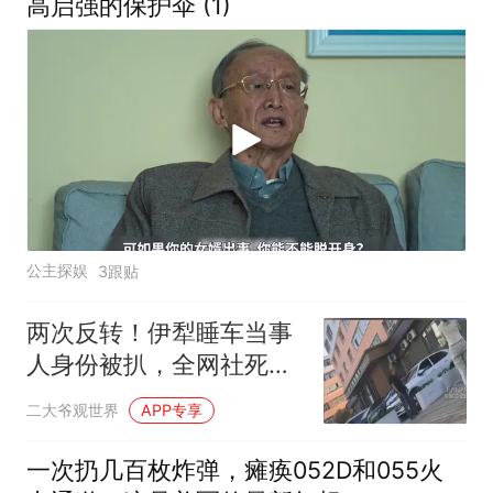
高启强的保护伞 (1)
公主探娱
3跟贴
两次反转！伊犁睡车当事
人身份被扒，全网社死恐
怕只是开始
二大爷观世界
APP专享
一次扔几百枚炸弹，瘫痪052D和055火