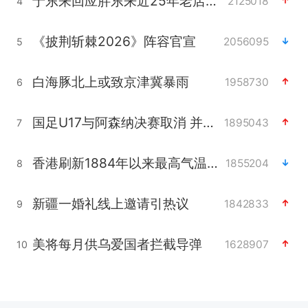
于东来回应胖东来近25年老店年底关闭
2125018
4
《披荆斩棘2026》阵容官宣
2056095
5
白海豚北上或致京津冀暴雨
1958730
6
国足U17与阿森纳决赛取消 并列冠军
1895043
7
香港刷新1884年以来最高气温纪录
1855204
8
新疆一婚礼线上邀请引热议
1842833
9
美将每月供乌爱国者拦截导弹
1628907
10