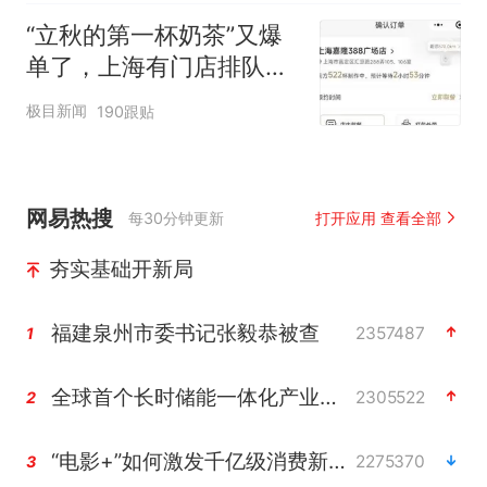
“立秋的第一杯奶茶”又爆
单了，上海有门店排队超
500杯，店员：今天奶茶
极目新闻
190跟贴
店都很忙，要等2个多小
时
网易热搜
每30分钟更新
打开应用 查看全部
夯实基础开新局
福建泉州市委书记张毅恭被查
2357487
1
全球首个长时储能一体化产业园量产
2305522
2
“电影+”如何激发千亿级消费新活力？
2275370
3