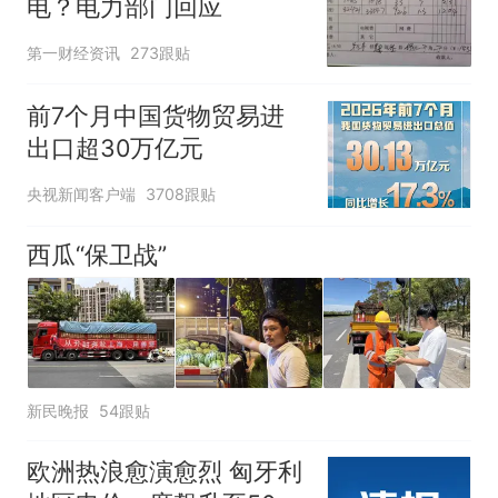
电？电力部门回应
第一财经资讯
273跟贴
前7个月中国货物贸易进
出口超30万亿元
央视新闻客户端
3708跟贴
西瓜“保卫战”
新民晚报
54跟贴
欧洲热浪愈演愈烈 匈牙利