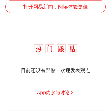
打开网易新闻，阅读体验更佳
那个在床头放菜刀的女孩，
热
目前还没有跟贴，欢迎发表观点
因老师一句“跟我回家”改写了
人生
费大厨“全国小炒肉大王”称
新
号，仅凭视频评出？中国烹饪
协会回应
美国渔民钓获鲨鱼徒手将其拽
App内参与讨论
回大海 目击者直呼震惊 （视频
来源：参考消息）
笔试第一被第二名传话劝弃考
官方通报