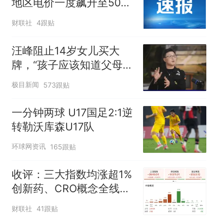
地区电价一度飙升至500
欧元/兆瓦时
财联社
4跟贴
汪峰阻止14岁女儿买大
牌，“孩子应该知道父母的
不易”，称自己买衣服80%
极目新闻
573跟贴
都在淘宝
一分钟两球 U17国足2:1逆
转勒沃库森U17队
环球网资讯
165跟贴
收评：三大指数均涨超1%
创新药、CRO概念全线走
强
财联社
41跟贴