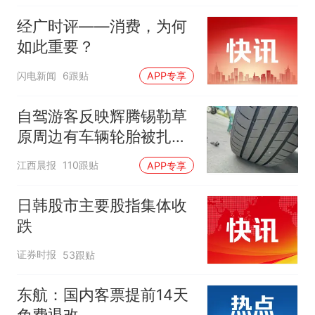
经广时评——消费，为何
如此重要？
闪电新闻
6跟贴
APP专享
自驾游客反映辉腾锡勒草
原周边有车辆轮胎被扎，
修理店铺换胎价格高达千
江西晨报
110跟贴
APP专享
元，官方发布情况通报
日韩股市主要股指集体收
跌
证券时报
53跟贴
东航：国内客票提前14天
免费退改