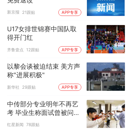
新京报
21跟贴
APP专享
U17女排世锦赛中国队取
得开门红
齐鲁壹点
12跟贴
APP专享
以黎会谈被迫结束 美方声
称"进展积极"
新华社
29跟贴
APP专享
中传部分专业明年不再艺
考 毕业生称面试曾被问
“如何策划晚会” 专家：遏
红星新闻
78跟贴
制“艺考捷径化”