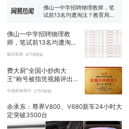
佛山一中学招聘物理教师，笔
试前13名均遭淘汰？教育局：
已叫停招聘，成立调查组全面
享界G9车型预售价公布：
核查
43.98万起
佛山一中学招聘物理教
那个在床头放菜刀的女孩，
热
师，笔试前13名均遭淘
因老师一句“跟我回家”改写了
汰？教育局：已叫停招
人生
极目新闻
4718跟贴
聘，成立调查组全面核查
费大厨"全国小炒肉大
王"称号被指凭视频评出
官方回应
中国新闻周刊
2750跟贴
余承东：尊界V800、V680新车24小时大
定突破3500台