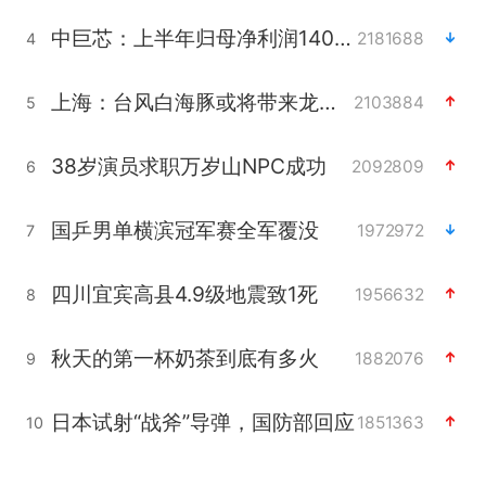
中巨芯：上半年归母净利润1405.77万元
2181688
4
上海：台风白海豚或将带来龙卷风
2103884
5
38岁演员求职万岁山NPC成功
2092809
6
国乒男单横滨冠军赛全军覆没
1972972
7
四川宜宾高县4.9级地震致1死
1956632
8
秋天的第一杯奶茶到底有多火
1882076
9
日本试射“战斧”导弹，国防部回应
1851363
10