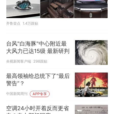
齐鲁壹点
1.4万跟贴
台风"白海豚"中心附近最
大风力已达15级 最新研判
央视新闻客户端
298跟贴
最高领袖给总统下了“最后
警告”？
中国新闻周刊
APP专享
空调24小时开着反而更省