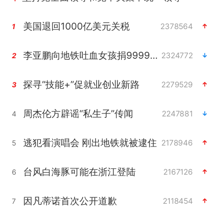
美国退回1000亿美元关税
2378564
1
李亚鹏向地铁吐血女孩捐99999元
2324772
2
探寻“技能+”促就业创业新路
2279529
3
周杰伦方辟谣“私生子”传闻
2247881
4
逃犯看演唱会 刚出地铁就被逮住
2178946
5
台风白海豚可能在浙江登陆
2167126
6
因凡蒂诺首次公开道歉
2118454
7