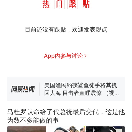
西班牙飞地休达边境，摩洛
热
哥士兵搬起大石块投向移民引
争议，此前一天内数万人从摩
费大厨“全国小炒肉大王”称
新
洛哥涌入西班牙
目前还没有跟贴，欢迎发表观点
号，仅凭视频评出？中国烹饪
协会回应
男子上山采菌偶然发现鸡枞菌
窝，原地守1天等它长大：挖了
140多朵
美国一场追捕行动中，一男子
App内参与讨论
在车辆行驶中爬上车顶跳舞。
（新京报）
笔试第一被第二名传话劝弃考
官方通报
美国渔民钓获鲨鱼徒手将其拽
回大海 目击者直呼震惊 （视频
来源：参考消息）
西班牙飞地休达边境，摩洛
热
哥士兵搬起大石块投向移民引
马杜罗认命给了代总统最后交代，这是他
争议，此前一天内数万人从摩
为数不多能做的事
洛哥涌入西班牙