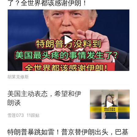
了？全世界都该感谢伊朗！
胡莱克修斯
美国主动表态，希望和伊
朗谈
雪莲073
11跟贴
特朗普暴跳如雷！普京替伊朗出头，巴基