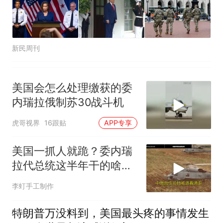
新民周刊
美国会怎么处理缴获的委
内瑞拉俄制苏30战斗机
虎哥视界
16跟贴
APP专享
美国一抓人就跪？委内瑞
拉代总统这半年干的啥
事，伊朗都看不下去
李虰手工制作
特朗普万没料到，美国最头疼的事情发生