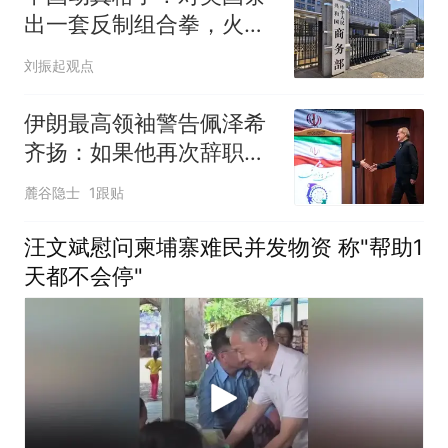
出一套反制组合拳，火力
之猛，近年少见
刘振起观点
伊朗最高领袖警告佩泽希
齐扬：如果他再次辞职，
辞职申请将被接受
麓谷隐士
1跟贴
汪文斌慰问柬埔寨难民并发物资 称"帮助1
天都不会停"