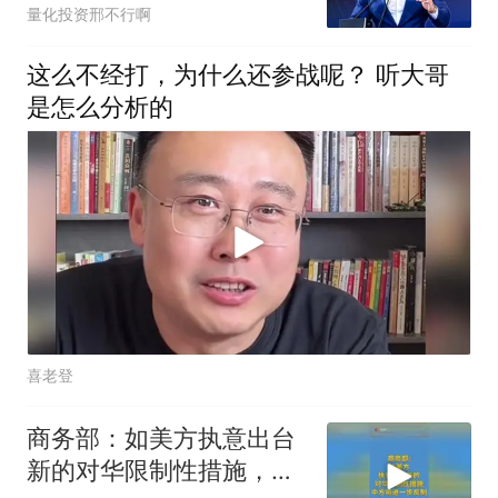
础小白也能学会,普通人做
量化投资邢不行啊
量化的最优方案?不用装
Python,不用写代码,一样
这么不经打，为什么还参战呢？ 听大哥
能回测? | 量化
是怎么分析的
喜老登
商务部：如美方执意出台
新的对华限制性措施，中