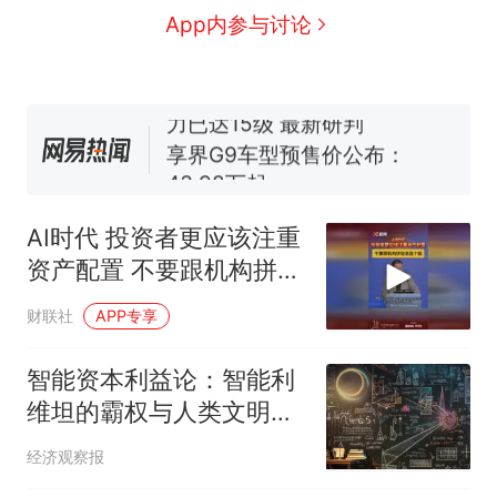
佛山一中学招聘物理教师，笔
App内参与讨论
试前13名均遭淘汰？教育局：
已叫停招聘，成立调查组全面
台风"白海豚"中心附近最大风
核查
力已达15级 最新研判
享界G9车型预售价公布：
43.98万起
那个在床头放菜刀的女孩，
热
因老师一句“跟我回家”改写了
AI时代 投资者更应该注重
人生
资产配置 不要跟机构拼信
息选个股
财联社
APP专享
智能资本利益论：智能利
维坦的霸权与人类文明的
突围
经济观察报