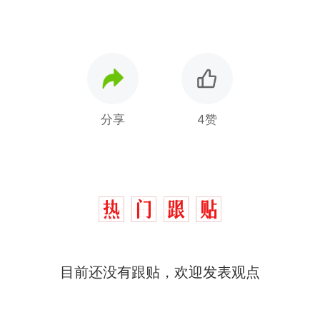
分享
4赞
那个在床头放菜刀的女孩，
热
因老师一句“跟我回家”改写了
人生
费大厨“全国小炒肉大王”称
新
目前还没有跟贴，欢迎发表观点
号，仅凭视频评出？中国烹饪
协会回应
笔试第一被第二名传话劝弃考
官方通报