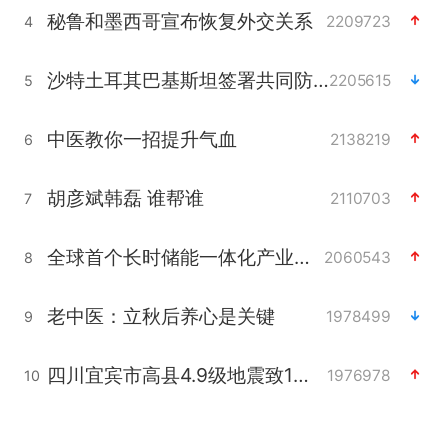
秘鲁和墨西哥宣布恢复外交关系
2209723
4
沙特土耳其巴基斯坦签署共同防务协议
2205615
5
中医教你一招提升气血
2138219
6
胡彦斌韩磊 谁帮谁
2110703
7
全球首个长时储能一体化产业园量产
2060543
8
老中医：立秋后养心是关键
1978499
9
四川宜宾市高县4.9级地震致1人死亡
1976978
10