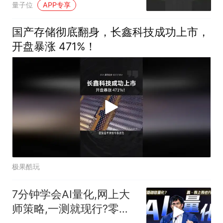
量子位
APP专享
国产存储彻底翻身，长鑫科技成功上市，
开盘暴涨 471%！
极果酷玩
7分钟学会AI量化,网上大
师策略,一测就现行?零基