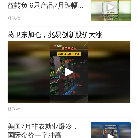
益转负 9只产品7月跌幅超
过20%
财联社
葛卫东加仓，兆易创新股价大涨
财联社
美国7月非农就业爆冷，
国际金价一字冲高