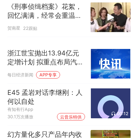
《刑事侦缉档案》花絮，
回忆满满，经常会重温的
经典刑侦剧
贺南星
22跟贴
浙江世宝抛出13.94亿元
定增计划 拟重点布局汽车
线控转向产业化
每日经济新闻
APP专享
E45 孟岩对话李继刚：人
何以自处
有知有行App
00:12
30.1万次播放
云音乐特供
幻方量化多只产品年内收