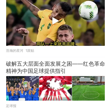
浩瀚的星河
1跟贴
破解五大层面全面发展之困——红色革命
精神为中国足球提供指引
足球报