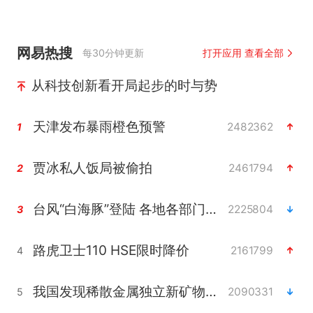
网易热搜
每30分钟更新
打开应用 查看全部
从科技创新看开局起步的时与势
天津发布暴雨橙色预警
2482362
1
贾冰私人饭局被偷拍
2461794
2
台风“白海豚”登陆 各地各部门全力应对
2225804
3
路虎卫士110 HSE限时降价
2161799
4
我国发现稀散金属独立新矿物——乌斯河锗矿
2090331
5