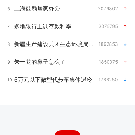
上海鼓励居家办公
2076802
6
多地银行上调存款利率
2075795
7
新疆生产建设兵团生态环境局原局长被查
1892853
8
朱一龙的鼻子怎么了
1850075
9
5万元以下微型代步车集体遇冷
1788280
10