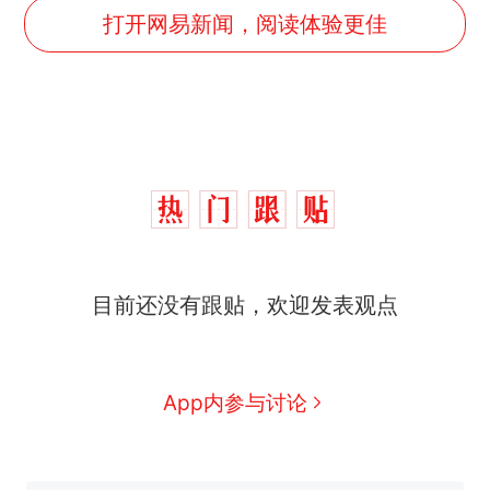
打开网易新闻，阅读体验更佳
目前还没有跟贴，欢迎发表观点
App内参与讨论
十多万人报名的考试，成绩
热
全部作废，公平么？