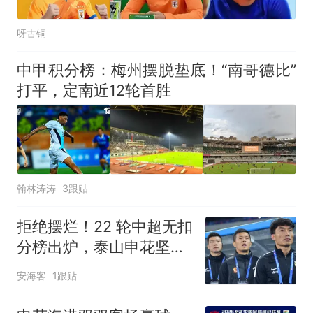
呀古铜
中甲积分榜：梅州摆脱垫底！“南哥德比”
打平，定南近12轮首胜
翰林涛涛
3跟贴
拒绝摆烂！22 轮中超无扣
分榜出炉，泰山申花坚挺
郑智率队跌落第
安海客
1跟贴