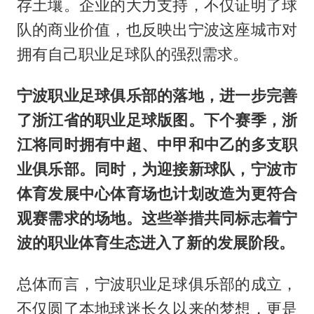
存土壤。企业的大力支持，不仅证明了球
队的商业价值，也反映出宁波这座城市对
拥有自己职业足球队的强烈需求。
宁波职业足球俱乐部的落地，进一步完善
了浙江省的职业足球版图。下个赛季，浙
江将同时拥有中超、中甲和中乙的多支职
业俱乐部。同时，为迎接新球队，宁波市
体育发展中心体育场也计划改造为更符合
观赛需求的场地。这些举措共同标志着宁
波的职业体育生态进入了新的发展阶段。
总体而言，宁波职业足球俱乐部的成立，
不仅圆了本地球迷长久以来的梦想，更是