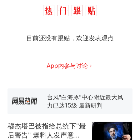
目前还没有跟贴，欢迎发表观点
那个在床头放菜刀的女孩，
热
因老师一句“跟我回家”改写了
人生
搬家报价570元，搬到楼下
新
App内参与讨论
交5060元才肯搬上楼！女子傻
眼了……
费大厨“全国小炒肉大王”称
号，仅凭视频评出？中国烹饪
协会回应
台风"白海豚"中心附近最大风
力已达15级 最新研判
佛山一中学招聘物理教师，笔
试前13名均遭淘汰？教育局：
穆杰塔巴被指给总统下"最
已叫停招聘，成立调查组全面
笔试第一被第二名传话劝弃考
后警告" 爆料人发声意味
核查
官方通报