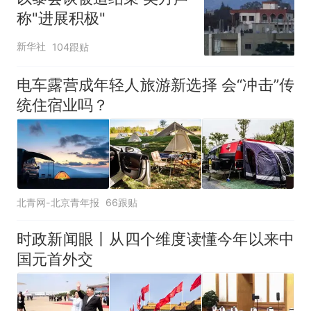
称"进展积极"
新华社
104跟贴
电车露营成年轻人旅游新选择 会“冲击”传
统住宿业吗？
北青网-北京青年报
66跟贴
时政新闻眼丨从四个维度读懂今年以来中
国元首外交