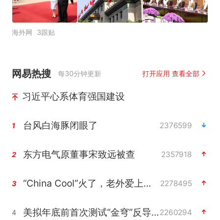
海外网
3跟贴
网易热搜
每30分钟更新
打开应用 查看全部
习近平心系体育强国建设
台风白海豚闭眼了
2376599
1
东方电气原董事宋致远被查
2357918
2
“China Cool”火了，老外爱上中国避暑游
2278495
3
美拟年底前首次测试“金穹”反导系统
2260294
4