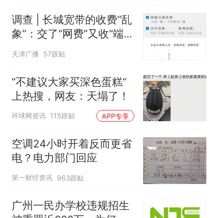
调查 | 长城宽带的收费“乱
象”：交了“网费”又收“端口
费”，退费没着落，使用期
天津广播
57跟贴
可延长到2037年
“不建议大家买深色蛋糕”
上热搜，网友：天塌了！
环球网资讯
115跟贴
APP专享
空调24小时开着反而更省
电？电力部门回应
第一财经资讯
963跟贴
广州一民办学校违规招生