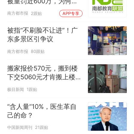
被重罚近600万，为何罚
这么重？
南方都市报
2跟贴
APP专享
被指“不刷脸不让进”！广
东多景区引争议
南方都市报
80跟贴
搬家报价570元，搬到楼
下交5060元才肯搬上楼！
女子傻眼了
极目新闻
1跟贴
“含人量”10%，医生革自
己的命？
中国新闻周刊
21跟贴