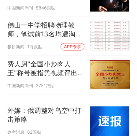
深长
那个在床头放菜刀的女孩，
热
中国新闻周刊
8846跟贴
因老师一句“跟我回家”改写了
人生
佛山一中学招聘物理教
师，笔试前13名均遭淘
汰？教育局：已叫停招
极目新闻
1万跟贴
APP专享
聘，成立调查组全面核查
费大厨"全国小炒肉大
王"称号被指凭视频评出
官方回应
中国新闻周刊
2751跟贴
外媒：俄调整对乌空中打
击策略
参考消息
82跟贴