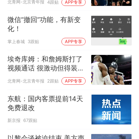
北青网-北京青年报
4跟贴
APP专享
微信“撤回”功能，有新变
化！
掌上春城
3跟贴
APP专享
埃奇库姆：和詹姆斯打了
视频通话 很激动但得装得
若无其事
北青网-北京青年报
2跟贴
APP专享
东航：国内客票提前14天
免费退改
新京报
67跟贴
以黎会谈被迫结束 美方声