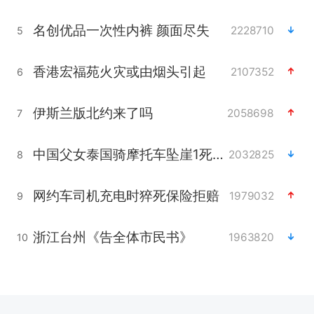
名创优品一次性内裤 颜面尽失
2228710
5
香港宏福苑火灾或由烟头引起
2107352
6
伊斯兰版北约来了吗
2058698
7
中国父女泰国骑摩托车坠崖1死1伤
2032825
8
网约车司机充电时猝死保险拒赔
1979032
9
浙江台州《告全体市民书》
1963820
10