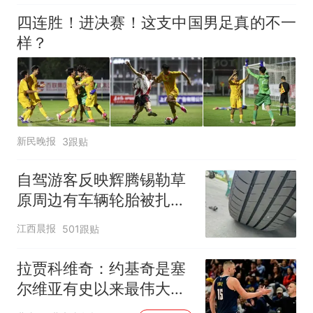
四连胜！进决赛！这支中国男足真的不一
样？
新民晚报
3跟贴
自驾游客反映辉腾锡勒草
原周边有车辆轮胎被扎，
修理店铺换胎价格高达千
江西晨报
501跟贴
元，官方发布情况通报
拉贾科维奇：约基奇是塞
尔维亚有史以来最伟大的
球员