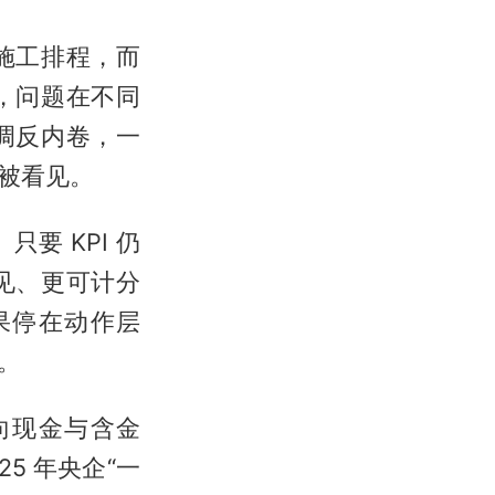
施工排程，而
，问题在不同
调反内卷，一
被看见。
要 KPI 仍
见、更可计分
果停在动作层
。
向现金与含金
5 年央企“一