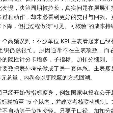
此变慢，决策周期被拉长，真实问题在层层汇
多过程动作，却未必看到更好的交付与回款。
下降，但把过程做得“可见、可核验”的成本持
个高频误判：不少单位 KPI 主表看起来已
组织仍然很忙。原因通常不在主表项数，而
外的隐性计分卡增多，子指标、加扣分细则、
时要数把表外考核做成了另一套体系。主表瘦
单元总量，内卷会以更隐蔽的方式回潮。
团已经开始做指标瘦身，例如国家电投在公开
标精简至 15 个以内，并建立考核联动机制
并不自动等于负担变轻。只要子口径、加扣分