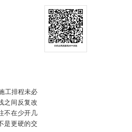
扫码去网易新闻APP浏览
施工排程未必
线之间反复改
往不在少开几
不是更硬的交