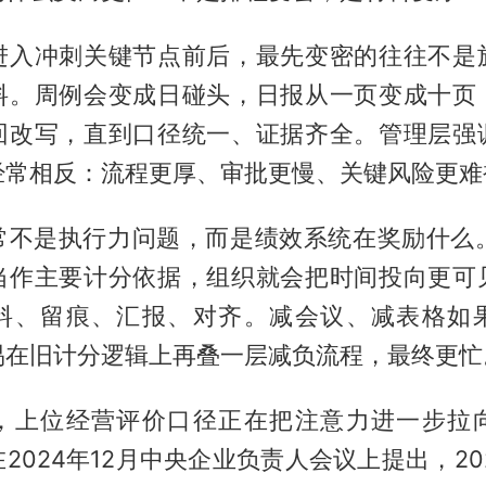
进入冲刺关键节点前后，最先变密的往往不是
料。周例会变成日碰头，日报从一页变成十页
回改写，直到口径统一、证据齐全。管理层强
经常相反：流程更厚、审批更慢、关键风险更难
不是执行力问题，而是绩效系统在奖励什么。只
当作主要计分依据，组织就会把时间投向更可
料、留痕、汇报、对齐。减会议、减表格如
易在旧计分逻辑上再叠一层减负流程，最终更忙
，上位经营评价口径正在把注意力进一步拉
2024年12月中央企业负责人会议上提出，202