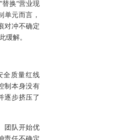
”替换“营业现
制单元而言，
痕对冲不确定
此缓解。
安全质量红线
控制本身没有
并逐步挤压了
。团队开始优
冲责任不确定