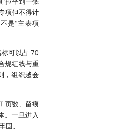
项”拉平到一张
于专项但不得计
不是“主表项
可以占 70
、合规红线与重
则，组织越会
T 页数、留痕
本体。一旦进入
牢固。