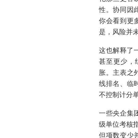
性。协同因
你会看到更
是，风险并未
这也解释了一
甚至更少，
胀。主表之
线排名、临
不控制计分
一些央企集
级单位考核指
但项数变少