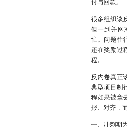
付与回款。
很多组织谈
但一到并网
忙。问题往
还在奖励过
程。
反内卷真正
典型项目制
程如果被拿
报、对齐，
一、冲刺期