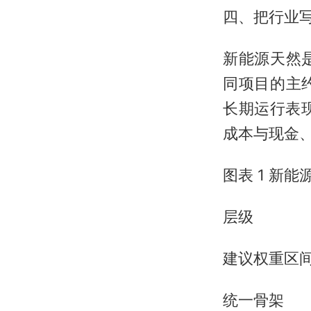
四、把行业写
新能源天然
同项目的主
长期运行表现
成本与现金、
图表 1 新
层级
建议权重区
统一骨架