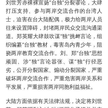
刘世芳赤裸裸宣扬“台独”分裂谬论，大肆
打压支持、参与两岸交流合作的台湾人
士，迫害在台大陆配偶，极力给两岸人员
往来设置障碍，封堵两岸民众交流沟通渠
道。郑英耀大肆鼓吹谋“独”挑衅言论，组
织编纂“台独”教材，毒害岛内青少年，阻
挠两岸教育交流合作。刘、郑“台独”思想
顽固、涉“独”言论嚣张、谋“独”行径恶
劣，公开分裂国家、煽动分裂国家，严重
破坏两岸交流合作，严重危害两岸关系和
平发展，严重损害两岸同胞利益福祉。
大陆方面依据有关法律法规，决定将刘世