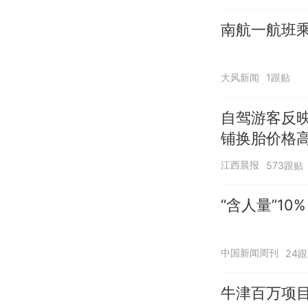
南航一航班
大风新闻
1跟贴
自驾游客反
铺换胎价格
江西晨报
573跟贴
“含人量”1
中国新闻周刊
24
牛津百万项