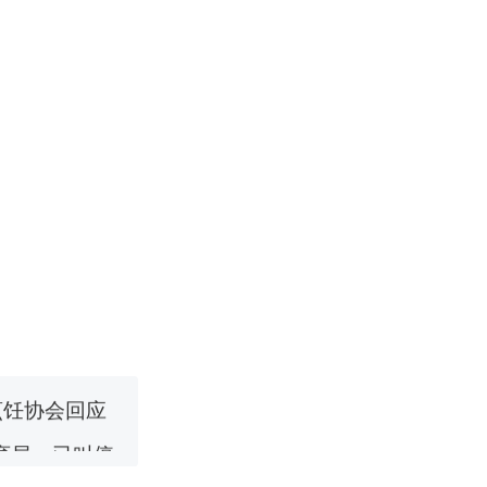
改写了人生
！女子傻眼
烹饪协会回应
育局：已叫停