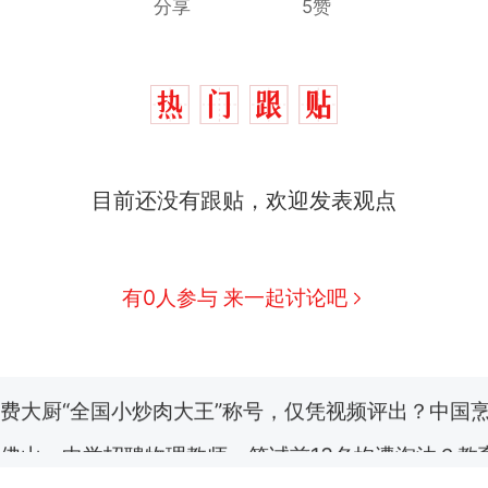
分享
5赞
目前还没有跟贴，欢迎发表观点
那个在床头放菜刀的女孩，因老师一句“跟我回家”
热
搬家报价570元，搬到楼下交5060元才肯搬上楼
新
有0人参与 来一起讨论吧
了……
费大厨“全国小炒肉大王”称号，仅凭视频评出？中国
佛山一中学招聘物理教师，笔试前13名均遭淘汰？教
招聘，成立调查组全面核查
笔试第一被第二名传话劝弃考 官方通报