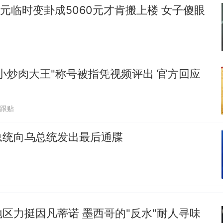
0元临时变卦成5060元才肯搬上楼 女子傻眼
空调24小时开着反而更省电？电力部门回应
那个在床头放菜刀的女孩，因老师一句“跟我回家”
热
小炒肉大王"称号被指凭视频评出 官方回应
1跟贴
总统向乌总统发出最后通牒
区力挺因凡蒂诺 墨西哥的"反水"耐人寻味