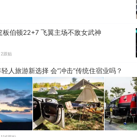
篮板伯顿22+7 飞翼主场不敌女武神
2跟贴
轻人旅游新选择 会“冲击”传统住宿业吗？
116跟贴