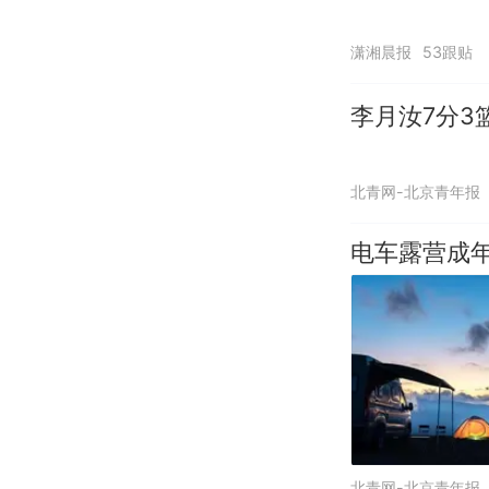
潇湘晨报
53跟贴
李月汝7分3
北青网-北京青年报
电车露营成年
北青网-北京青年报